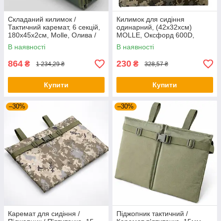
Складаний килимок /
Килимок для сидіння
Тактичний каремат, 6 секцій,
одинарний, (42x32xсм)
180х45х2см, Molle, Олива /
MOLLE, Оксфорд 600D,
Розкладний каремат
Піксель / Тактичний каремат
В наявності
В наявності
для сидіння 15мм
864
230
₴
₴
1 234,29 ₴
328,57 ₴
Купити
Купити
–30%
–30%
Каремат для сидіння /
Піджопник тактичний /