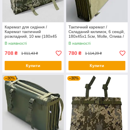
Каремат для сидіння /
Тактичний каремат /
Каремат тактичний
Складаний килимок, 6 секцій,
розкладний, 10 мм (180х45
180х45х1.5см, Molle, Олива /
см) Піксель / Розкладний
Розкладний каремат
В наявності
В наявності
каремат на 6 секцій
708
780
₴
₴
1 011,43 ₴
1 114,29 ₴
Купити
Купити
–30%
–30%