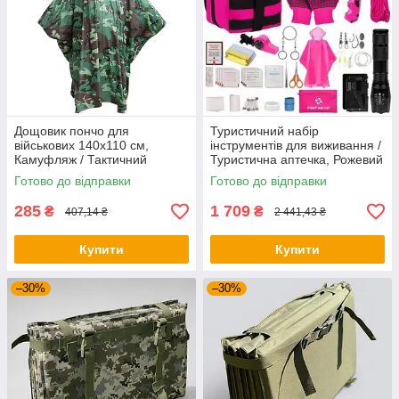
Дощовик пончо для
Туристичний набір
військових 140х110 см,
інструментів для виживання /
Камуфляж / Тактичний
Туристична аптечка, Рожевий
дощовик / Плащ накидка від
/ Набір для виживання 65
Готово до відправки
Готово до відправки
дощу для ЗСУ
предметів + сумка Molle
285
1 709
₴
₴
407,14 ₴
2 441,43 ₴
Купити
Купити
–30%
–30%