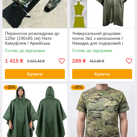
Переносна розкладачка до
Універсальний дощовик-
120кг (190х65 см) Нато
пончо 3в1 з капюшоном /
Камуфляж / Армійська
Накидка для подорожей і
металева розкладушка
відпочинку
Готово до відправки
Готово до відправки
1 415
289
₴
₴
2 021,43 ₴
412,86 ₴
Купити
Купити
–30%
–30%