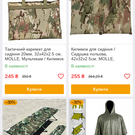
Тактичний каремат для
Килимок для сидіння /
сидіння 20мм, 32x42x2.5 см,
Сидушка польова,
MOLLE, Мультикам / Килимок
42x32x2.5см, MOLLE,
для сидіння / Килимок для
Мультикам / Тактичний
В наявності
В наявності
сидіння
каремат для сидіння
245
255
₴
₴
350 ₴
364,29 ₴
Купити
Купити
–30%
–30%