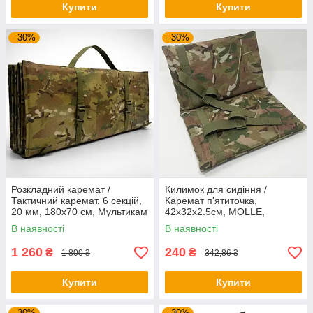
Купити
Купити
–30%
–30%
Розкладний каремат /
Килимок для сидіння /
Тактичний каремат, 6 секцій,
Каремат п'ятиточка,
20 мм, 180х70 см, Мультикам
42x32x2.5см, MOLLE,
/ Каремат розкладний
Мультикам / Тактичний
В наявності
В наявності
каремат для сидіння
1 260
240
₴
₴
1 800 ₴
342,86 ₴
Купити
Купити
–30%
–30%