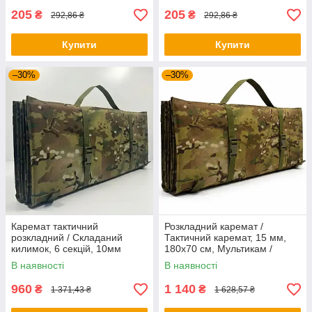
205
205
₴
₴
292,86 ₴
292,86 ₴
Купити
Купити
–30%
–30%
Каремат тактичний
Розкладний каремат /
розкладний / Складаний
Тактичний каремат, 15 мм,
килимок, 6 секцій, 10мм
180х70 см, Мультикам /
(180х70см), Мультикам /
Каремат розкладний на 6
В наявності
В наявності
Розкладний каремат
секцій
960
1 140
₴
₴
1 371,43 ₴
1 628,57 ₴