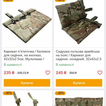
Каремат п'ятиточка / Килимок
Сидушка польова армійська
для сидіння, на кнопках,
на пояс / Каремат для
42x32x2.5см, Мультикам /
сидіння, складний, 32x42x2.5
Тактичний каремат для
см, Мультикам / Тактичний
В наявності
В наявності
сидіння
килимок для сидіння 20мм
235
245
₴
₴
335,71 ₴
350 ₴
Купити
Купити
–30%
–30%