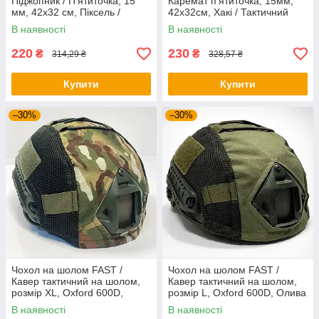
Піджопник / П'ятиточка, 15
Каремат п'ятиточка, 15мм,
мм, 42х32 см, Піксель /
42х32см, Хакі / Тактичний
Тактичний килимок для
каремат для сидіння
В наявності
В наявності
сидіння
складний
220
230
₴
₴
314,29 ₴
328,57 ₴
Купити
Купити
–30%
–30%
Чохол на шолом FAST /
Чохол на шолом FAST /
Кавер тактичний на шолом,
Кавер тактичний на шолом,
розмір XL, Oxford 600D,
розмір L, Oxford 600D, Олива
Мультикам / Кавер на шолом
/ Кавер на шолом FAST
В наявності
В наявності
FAST