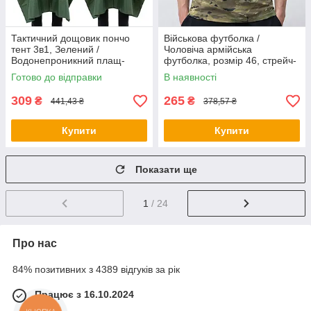
Тактичний дощовик пончо
Військова футболка /
тент 3в1, Зелений /
Чоловіча армійська
Водонепроникний плащ-
футболка, розмір 46, стрейч-
накидка від дощу / Дощовик з
кулір / Футболка тактична
Готово до відправки
В наявності
капюшоном
бавовняна
309
265
₴
₴
441,43 ₴
378,57 ₴
Купити
Купити
Показати ще
1
/ 24
Про нас
84% позитивних з 4389 відгуків за рік
Працює з 16.10.2024