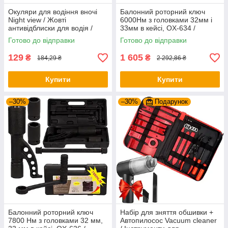
Окуляри для водіння вночі
Балонний роторний ключ
Night view / Жовті
6000Нм з головками 32мм і
антивідблиски для водія /
33мм в кейсі, OX-634 /
Чоловічі окуляри-антифари
Планетарний редукторний
Готово до відправки
Готово до відправки
ключ для коліс
129
1 605
₴
₴
184,29 ₴
2 292,86 ₴
Купити
Купити
–30%
–30%
Подарунок
Балонний роторний ключ
Набір для зняття обшивки +
7800 Нм з головками 32 мм,
Автопилосос Vacuum cleaner