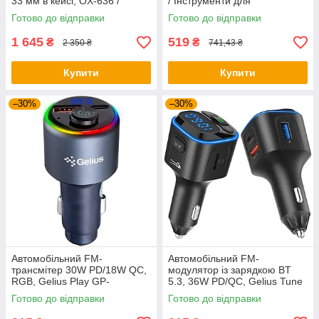
33 мм в кейсі, OX-636 /
/ Інструменти для
Планетарний редукторний
розбирання салону авто
Готово до відправки
Готово до відправки
ключ для коліс
1 645
519
₴
₴
2 350 ₴
741,43 ₴
Купити
Купити
–30%
–30%
Автомобільний FM-
Автомобільний FM-
трансмітер 30W PD/18W QC,
модулятор із зарядкою BT
RGB, Gelius Play GP-
5.3, 36W PD/QC, Gelius Tune
FMT050s / FM трансмітер /
GP-FMT051 / FM трансмітер /
Готово до відправки
Готово до відправки
ФМ-модулятор
ФМ-модулятор