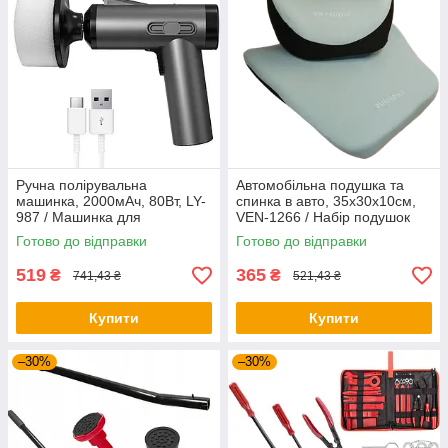
Ручна полірувальна
Автомобільна подушка та
машинка, 2000мАч, 80Вт, LY-
спинка в авто, 35х30х10см,
987 / Машинка для
VEN-1266 / Набір подушок
полірування авто / Міні
для сидіння автомобіля
Готово до відправки
Готово до відправки
машинка полірувальна
519
365
₴
₴
741,43 ₴
521,43 ₴
Купити
Купити
–30%
–30%