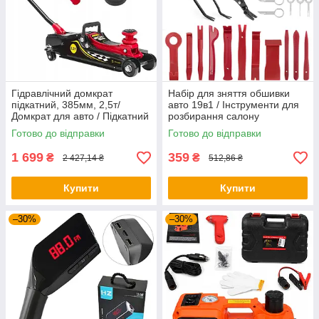
Гідравлічний домкрат
Набір для зняття обшивки
підкатний, 385мм, 2,5т/
авто 19в1 / Інструменти для
Домкрат для авто / Підкатний
розбирання салону
домкрат / Домкарат
автомобіля / Знімач обшивки
Готово до відправки
Готово до відправки
гідравлічний
салону
1 699
359
₴
₴
2 427,14 ₴
512,86 ₴
Купити
Купити
–30%
–30%