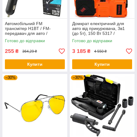
Автомобільний FM
Домкрат електричний для
трансмітер H1BT / FM-
авто від прикурювача, 3в1
передавач для авто /
(до 5т), 150 Вт 5317 /
Модулятор в машину від
Автомобільний домкрат
Готово до відправки
Готово до відправки
прикурювача з двома USB
255
3 185
₴
₴
364,29 ₴
4 550 ₴
Купити
Купити
–30%
–30%