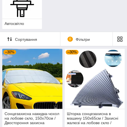
Автосвітло
Сортування
0
Фільтри
–30%
–30%
Сонцезахисна накидка-чохол
Шторка сонцезахисна в
на лобове скло, 150х70см /
машину 150х65см / Захисні
Двостороння захисна
жалюзі на лобове скло /