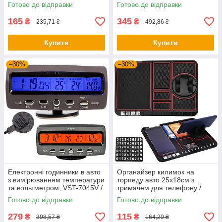
накидка на скло автомобіля
Накидка від сонця для
Готово до відправки
Готово до відправки
машини
165
345
₴
₴
235,71 ₴
492,86 ₴
Купити
Купити
–30%
–30%
Електронні годинники в авто
Органайзер килимок на
з вимірюванням температури
торпеду авто 25х18см з
та вольтметром, VST-7045V /
тримачем для телефону /
Автомобільні годинники /
Антиковзкий килимок на
Готово до відправки
Готово до відправки
Годинники в машину
панель приладів
279
115
₴
₴
398,57 ₴
164,29 ₴