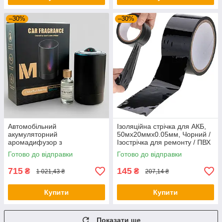
–30%
–30%
Автомобільний
Ізоляційна стрічка для АКБ,
акумуляторний
50мх20ммх0.05мм, Чорний /
аромадифузор з
Ізострічка для ремонту / ПВХ
підсвічуванням RGB від USB
стрічка ізоляційна
Готово до відправки
Готово до відправки
600мАч M88 / Ароматизатор
для авто / Електронний
715
145
₴
₴
1 021,43 ₴
207,14 ₴
дифузор
Купити
Купити
Показати ще