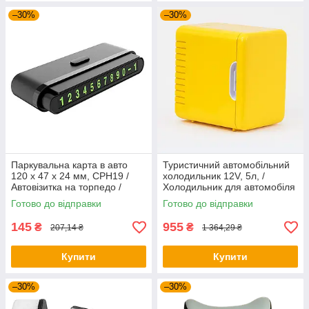
–30%
–30%
Паркувальна карта в авто
Туристичний автомобільний
120 х 47 х 24 мм, CPH19 /
холодильник 12V, 5л, /
Автовізитка на торпедо /
Холодильник для автомобіля
Номер телефону на панель
/ Автохолодильник
Готово до відправки
Готово до відправки
145
955
₴
₴
207,14 ₴
1 364,29 ₴
Купити
Купити
–30%
–30%