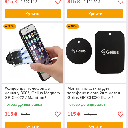
915
815
₴
₴
1 307,14 ₴
1 164,29 ₴
Купити
Купити
–30%
–30%
Холдер для телефона в
Магнітні пластини для
машину 360°, Gelius Magneto
телефону в авто 2шт, метал
GP-CH022 / Магнітний
Gelius GP-CH020 Black /
тримач в авто / Автотримач
Комплект пластин для
Готово до відправки
Готово до відправки
магнітний
з'єднання телефону з
автотримачем
315
115
₴
₴
450 ₴
164,29 ₴
Купити
Купити