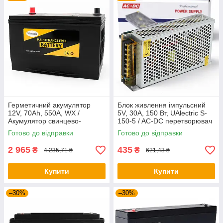
Герметичний акумулятор
Блок живлення імпульсний
12V, 70Ah, 550A, WХ /
5V, 30А, 150 Вт, UAlectric S-
Акумулятор свинцево-
150-5 / AC-DC перетворювач
кислотний / Акумуляторна
/ Нецифровий імпульсний
Готово до відправки
Готово до відправки
батарея / Свинцево-кислотна
блок живлення
батарея
2 965
435
₴
₴
4 235,71 ₴
621,43 ₴
Купити
Купити
–30%
–30%