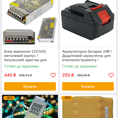
Блок живлення 12V/10A,
Акумуляторна батарея 24В /
металевий корпус /
Додатковий акумулятор для
Імпульсний адаптер для
електроінструменту /
світлодіодної стрічки
Акумулятор для шуруповерта
Готово до відправки
Готово до відправки
445
255
₴
₴
635,71 ₴
364,29 ₴
Купити
Купити
–30%
–30%