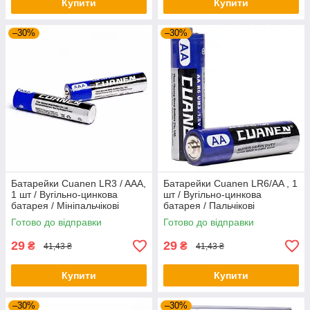
Купити
Купити
–30%
–30%
Батарейки Cuanen LR3 / AAA,
Батарейки Cuanen LR6/AA , 1
1 шт / Вугільно-цинкова
шт / Вугільно-цинкова
батарея / Мініпальчікові
батарея / Пальчікові
батарейки / Батарейки для
батарейки / Батарейки для
Готово до відправки
Готово до відправки
пульта
пульта
29
29
₴
₴
41,43 ₴
41,43 ₴
Купити
Купити
–30%
–30%