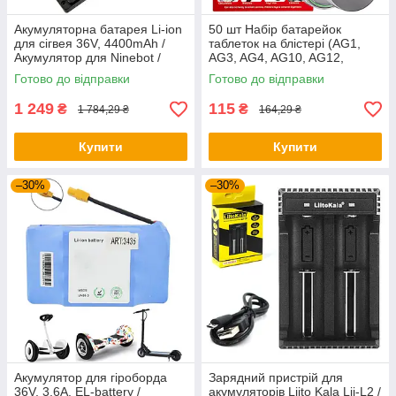
Акумуляторна батарея Li-ion
50 шт Набір батарейок
для сігвея 36V, 4400mAh /
таблеток на блістері (AG1,
Акумулятор для Ninebot /
AG3, AG4, AG10, AG12,
Акумулятор для гіроскутера
AG13) / Батарейка таблетка
Готово до відправки
Готово до відправки
1 249
115
₴
₴
1 784,29 ₴
164,29 ₴
Купити
Купити
–30%
–30%
Акумулятор для гіроборда
Зарядний пристрій для
36V, 3,6A, EL-battery /
акумуляторів Liito Kala Lii-L2 /