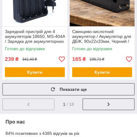
Зарядний пристрій для 4
Свинцево-кислотний
акумуляторів 18650, MS-404A
акумулятор / Акумулятор для
/ Зарядка для акумуляторних
ДБЖ, 90х22х33мм, Чорний /
батарей
Акумуляторна батарея 1200
Готово до відправки
Готово до відправки
мАг
239
165
₴
₴
341,43 ₴
235,71 ₴
Купити
Купити
Показати ще
1
/ 18
Про нас
84% позитивних з 4385 відгуків за рік