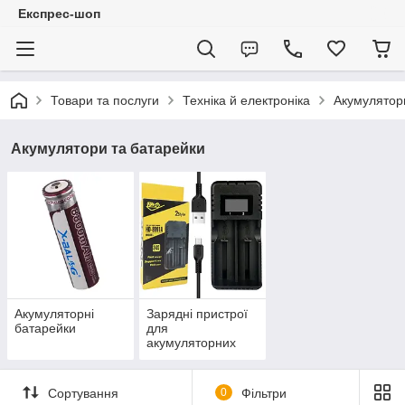
Експрес-шоп
Товари та послуги
Техніка й електроніка
Акумулятор
Акумулятори та батарейки
Акумуляторні
Зарядні пристрої
батарейки
для
акумуляторних
батарейок
Сортування
0
Фільтри