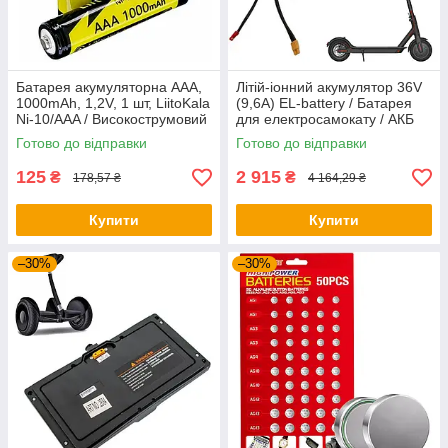
Батарея акумуляторна AAA,
Літій-іонний акумулятор 36V
1000mAh, 1,2V, 1 шт, LiitoKala
(9,6A) EL-battery / Батарея
Ni-10/AAA / Високострумовий
для електросамокату / АКБ
акумулятор
для самокату
Готово до відправки
Готово до відправки
125
2 915
₴
₴
178,57 ₴
4 164,29 ₴
Купити
Купити
–30%
–30%