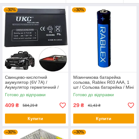
–30%
–30%
Свинцево-кислотний
Мізинчикова батарейка
акумулятор (6V 7A) /
сольова, Rablex R03 AAA, 1
Акумулятор герметичний /
шт / Сольова батарейка / Міні
Акумулятор для
батарейки
Готово до відправки
Готово до відправки
безперебійника
409
29
₴
₴
584,29 ₴
41,43 ₴
Купити
Купити
–30%
–30%