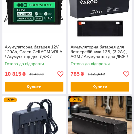
Акумуляторна батарея 12V,
Акумуляторна батарея для
120Ah, Green Cell AGM VRLA
безперебійника 12В, (3,2Аг),
/ Акумулятор для ДБЖ /
AGM / Акумулятор для ДБЖ /
Акумулятор AGM
Акумулятор для сигналізації
Готово до відправки
Готово до відправки
10 815
785
₴
₴
15 450 ₴
1 121,43 ₴
Купити
Купити
–30%
–30%