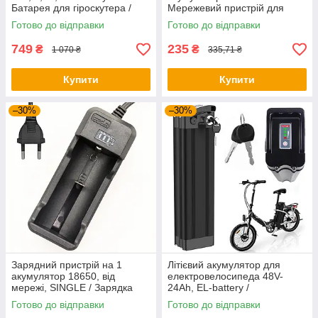
Батарея для гіроскутера /
Мережевий пристрій для
Акумуляторна бататея на
заряджання акумуляторів
Готово до відправки
Готово до відправки
гіроборд
749
235
₴
₴
1 070 ₴
335,71 ₴
Купити
Купити
–30%
–30%
Зарядний пристрій на 1
Літієвий акумулятор для
акумулятор 18650, від
електровелосипеда 48V-
мережі, SINGLE / Зарядка
24Ah, EL-battery /
для акумуляторних батарей
Акумуляторна батарея для
Готово до відправки
Готово до відправки
велосипеда