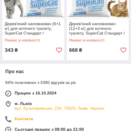
Дерев'яний наповнювач (6+1
Дерев'яний наповнювач
кг) для котячого туалету,
(12+3 кг) для котячого
SuperCat Стандарт /
туалету, SuperCat Стандарт /
Натуральні гранули в лоток
Натуральні гранули в лоток
Немає в наявності
Немає в наявності
для кота
для кота
343
668
₴
₴
Про нас
84% позитивних з 4380 відгуків за рік
Працює з 16.10.2024
м. Львів
вул. Кульпарківська, 234, 79029, Львів, Україна
Контакти
Сьогодні працює з 09:00 до 21:00