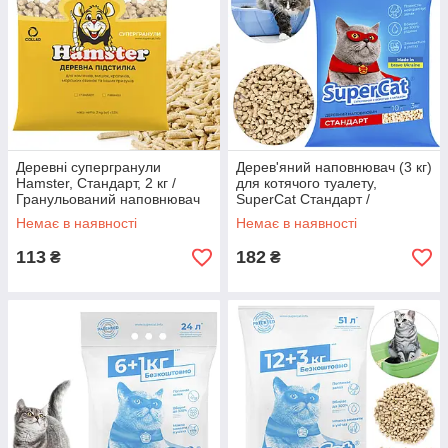
Деревні супергранули
Дерев'яний наповнювач (3 кг)
Hamster, Стандарт, 2 кг /
для котячого туалету,
Гранульований наповнювач
SuperCat Стандарт /
для гризунів / Підстилка в
Натуральні гранули в лоток
Немає в наявності
Немає в наявності
клітку
для кота
113
182
₴
₴