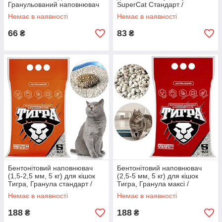
Гранульований наповнювач
SuperCat Стандарт /
для гризунів / Підстилка в
Натуральні гранули в лоток
Немає в наявності
Немає в наявності
клітку
для кота
66
83
₴
₴
Бентонітовий наповнювач
Бентонітовий наповнювач
(1,5-2,5 мм, 5 кг) для кішок
(2,5-5 мм, 5 кг) для кішок
Тигра, Гранула стандарт /
Тигра, Гранула максі /
Наповнювач, що утворює
Наповнювач, що утворює
Немає в наявності
Немає в наявності
грудочки без запаху
грудочки без запаху
188
188
₴
₴