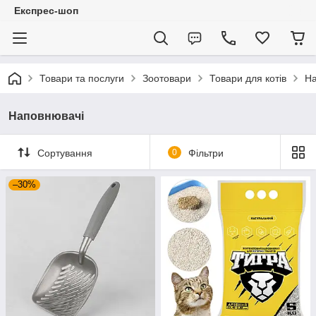
Експрес-шоп
Товари та послуги
Зоотовари
Товари для котів
На
Наповнювачі
Сортування
0
Фільтри
–30%