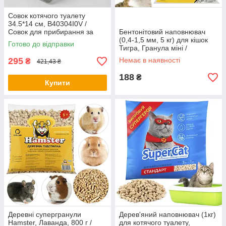
Совок котячого туалету
34.5*14 см, B40304I0V /
Совок для прибирання за
Бентонітовий наповнювач
тваринами / Лопатка для
(0,4-1,5 мм, 5 кг) для кішок
Готово до відправки
наповнювача
Тигра, Гранула міні /
Наповнювач, що утворює
295
Немає в наявності
₴
421,43 ₴
грудочки без запаху
188
₴
Купити
Деревні супергранули
Дерев'яний наповнювач (1кг)
Hamster, Лаванда, 800 г /
для котячого туалету,