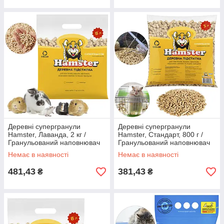
Деревні супергранули
Деревні супергранули
Hamster, Лаванда, 2 кг /
Hamster, Стандарт, 800 г /
Гранульований наповнювач
Гранульований наповнювач
для гризунів / Підстилка в
для гризунів / Підстилка в
Немає в наявності
Немає в наявності
клітку
клітку
481,43
381,43
₴
₴