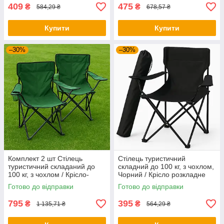
409
475
₴
₴
584,29 ₴
678,57 ₴
Купити
Купити
–30%
–30%
Комплект 2 шт Стілець
Стілець туристичний
туристичний складаний до
складний до 100 кг, з чохлом,
100 кг, з чохлом / Крісло-
Чорний / Крісло розкладне
стілець складне для походів,
для походів та риболовлі
Готово до відправки
Готово до відправки
риболовлі Темно зелений
795
395
₴
₴
1 135,71 ₴
564,29 ₴