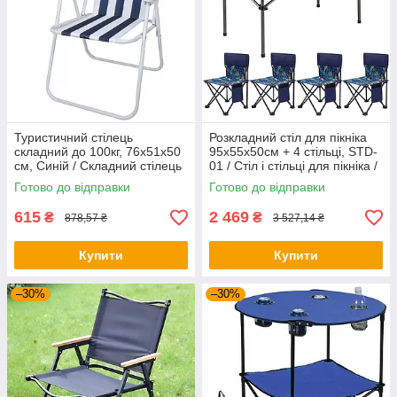
Туристичний стілець
Розкладний стіл для пікніка
складний до 100кг, 76x51x50
95х55х50см + 4 стільці, STD-
см, Синій / Складний стілець
01 / Стіл і стільці для пікніка /
/ Стілець для риболовлі /
Туристичний столик
Готово до відправки
Готово до відправки
Розкладний стілець
615
2 469
₴
₴
878,57 ₴
3 527,14 ₴
Купити
Купити
–30%
–30%