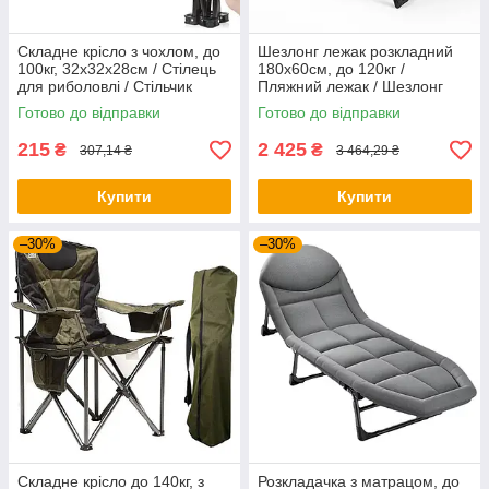
Складне крісло з чохлом, до
Шезлонг лежак розкладний
100кг, 32x32x28см / Стілець
180x60см, до 120кг /
для риболовлі / Стільчик
Пляжний лежак / Шезлонг
туристичний / Кемпінговий
пляжний / Ліжко розкладачка
Готово до відправки
Готово до відправки
стілець
215
2 425
₴
₴
307,14 ₴
3 464,29 ₴
Купити
Купити
–30%
–30%
Складне крісло до 140кг, з
Розкладачка з матрацом, до