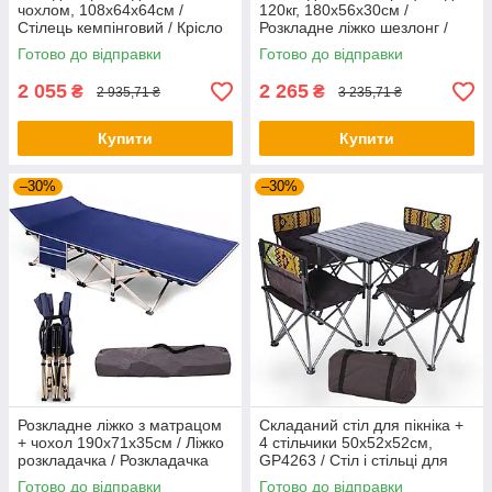
чохлом, 108x64x64см /
120кг, 180х56х30см /
Стілець кемпінговий / Крісло
Розкладне ліжко шезлонг /
для риболовлі / Рибальське
Ліжко розкладачка
Готово до відправки
Готово до відправки
крісло
2 055
2 265
₴
₴
2 935,71 ₴
3 235,71 ₴
Купити
Купити
–30%
–30%
Розкладне ліжко з матрацом
Складаний стіл для пікніка +
+ чохол 190x71x35см / Ліжко
4 стільчики 50х52х52см,
розкладачка / Розкладачка
GP4263 / Стіл і стільці для
туристична
пікніка / Туристичний столик
Готово до відправки
Готово до відправки