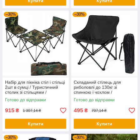
Купити
Купити
–30%
–30%
Набір для пікніка стіл і стільці
Складаний стілець для
2шт в сумці / Туристичний
риболовлі до 130кг зі
столик зі стільцями /
спинкою і чохлом /
Складаний стіл і стільці
Розкладний стілець для
Готово до відправки
Готово до відправки
походів / Туристичне крісло
915
495
₴
₴
1 307,14 ₴
707,14 ₴
Купити
Купити
–30%
–30%