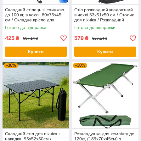
Складний стілець зі спинкою,
Стіл розкладний квадратний
до 100 кг, в чохлі, 80х75х45
в чохлі 53х51х50 см / Столик
см / Складне крісло для
для пікніка / Розкладний
риболовлі / Туристичний
туристичний столик
Готово до відправки
Готово до відправки
стілець
425
579
₴
₴
607,14 ₴
827,14 ₴
Купити
Купити
–30%
–30%
Складний стіл для пікніка +
Розкладушка для кемпінгу до
накидка, 95х52х50см /
120кг, (189х70х45см) з