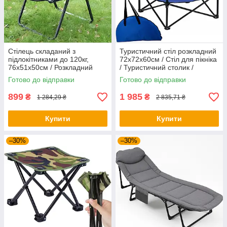
Стілець складаний з
Туристичний стіл розкладний
підлокітниками до 120кг,
72x72x60см / Стіл для пікніка
76x51x50см / Розкладний
/ Туристичний столик /
туристичний стілець /
Складаний стіл для
Готово до відправки
Готово до відправки
Садовий стілець
риболовлі
899
1 985
₴
₴
1 284,29 ₴
2 835,71 ₴
Купити
Купити
–30%
–30%