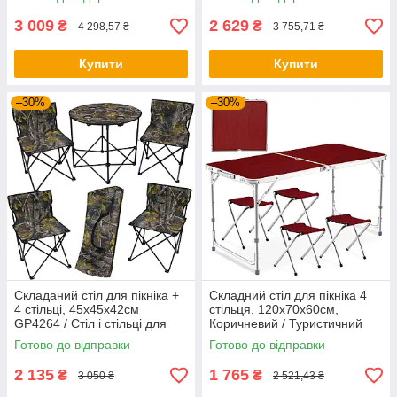
3 009
2 629
₴
₴
4 298,57 ₴
3 755,71 ₴
Купити
Купити
–30%
–30%
Складаний стіл для пікніка +
Складний стіл для пікніка 4
4 стільці, 45х45х42см
стільця, 120х70х60см,
GP4264 / Стіл і стільці для
Коричневий / Туристичний
пікніка / Розкладний столик
стіл розкладний / Стіл для
Готово до відправки
Готово до відправки
кемпінгу
2 135
1 765
₴
₴
3 050 ₴
2 521,43 ₴