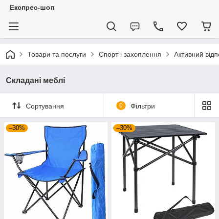
Експрес-шоп
Товари та послуги
Спорт і захоплення
Активний відп
Складані меблі
Сортування
0
Фільтри
–30%
–30%