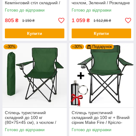
Кемпінговий стіл складний /
чохлом, Зелений / Розкладне
Туристичний стіл розкладний
ліжко туристичне
Готово до відправки
Готово до відправки
805
1 059
₴
₴
1 150 ₴
1 512,86 ₴
Купити
Купити
–30%
–30%
Подарунок
Стілець туристичний
Стілець туристичний
складний до 100 кг
складаний до 100 кг + Вічний
(80×75×45 см), з чохлом /
сірник Make Fire / Крісло-
Крісло для походів /
стілець для походів
Готово до відправки
Готово до відправки
Рибальське крісло