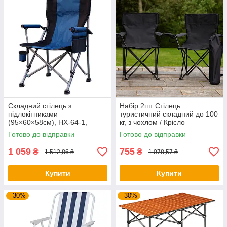
Складний стілець з
Набір 2шт Стілець
підлокітниками
туристичний складний до 100
(95×60×58см), HX-64-1,
кг, з чохлом / Крісло
Синій / Стілець для рибалки /
розкладне для походів та
Готово до відправки
Готово до відправки
Складне крісло
риболовлі
1 059
755
₴
₴
1 512,86 ₴
1 078,57 ₴
Купити
Купити
–30%
–30%