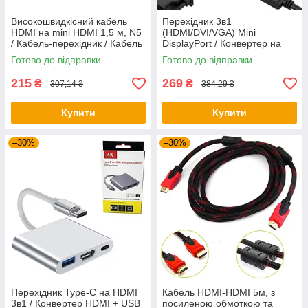
Високошвидкісний кабель
Перехідник 3в1
HDMI на mini HDMI 1,5 м, N5
(HDMI/DVI/VGA) Mini
/ Кабель-перехідник / Кабель
DisplayPort / Конвертер на
для передачі даних /
HDMI 4K/2K / Адаптер
Готово до відправки
Готово до відправки
Відеокабель
215
269
₴
₴
307,14 ₴
384,29 ₴
Купити
Купити
–30%
–30%
Перехідник Type-C на HDMI
Кабель HDMI-HDMI 5м, з
3в1 / Конвертер HDMI + USB
посиленою обмоткою та