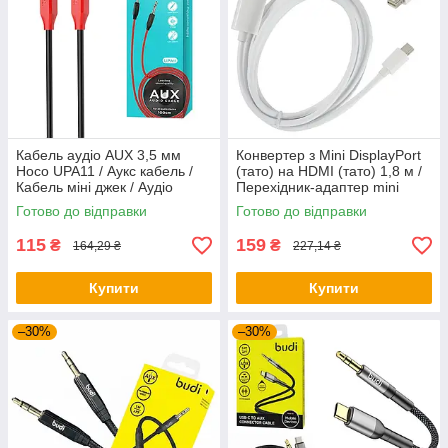
Кабель аудіо AUX 3,5 мм
Конвертер з Mini DisplayPort
Hoco UPA11 / Аукс кабель /
(тато) на HDMI (тато) 1,8 м /
Кабель міні джек / Аудіо
Перехідник-адаптер mini
кабель для колонок
DisplayPort - HDMI
Готово до відправки
Готово до відправки
115
159
₴
₴
164,29 ₴
227,14 ₴
Купити
Купити
–30%
–30%