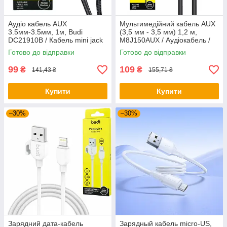
Аудіо кабель AUX
Мультимедійний кабель AUX
3.5мм-3.5мм, 1м, Budi
(3,5 мм - 3,5 мм) 1,2 м,
DC21910B / Кабель mini jack
M8J150AUX / Аудіокабель /
3.5 / Дротовий аудіокабель /
Аудіо кабель / Дротовий
Готово до відправки
Готово до відправки
Кабель міні джек
аудіокабель
99
109
₴
₴
141,43 ₴
155,71 ₴
Купити
Купити
–30%
–30%
Зарядний дата-кабель
Зарядный кабель micro-US,