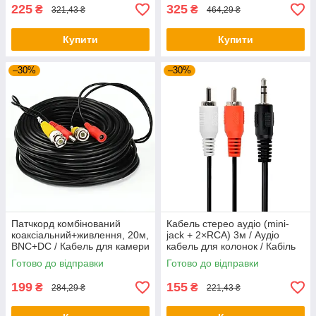
225
325
₴
₴
321,43 ₴
464,29 ₴
Купити
Купити
–30%
–30%
Патчкорд комбінований
Кабель стерео аудіо (mini-
коаксіальний+живлення, 20м,
jack + 2×RCA) 3м / Аудіо
BNC+DC / Кабель для камери
кабель для колонок / Кабіль
відеоспостереження
міні джек тюльпан
Готово до відправки
Готово до відправки
199
155
₴
₴
284,29 ₴
221,43 ₴