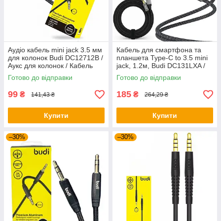
Аудіо кабель mini jack 3.5 мм
Кабель для смартфона та
для колонок Budi DC12712B /
планшета Type-C to 3.5 mini
Аукс для колонок / Кабель
jack, 1.2м, Budi DC131LXA /
міні джек / Кабель міні джек /
Кабель для підключення
Готово до відправки
Готово до відправки
AUX кабель
навушників / Аудіо кабель
99
185
₴
₴
141,43 ₴
264,29 ₴
Купити
Купити
–30%
–30%