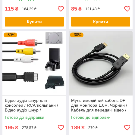
телефону / Зарядний шнур /
Зарядний шнур Type-C
USB Type-C кабе
115
85
₴
₴
164,29 ₴
121,43 ₴
Купити
Купити
–30%
–30%
Відео аудіо шнур для
Мультимедійний кабель DP
консолей / RCA тюльпани /
для монітора 1,8м, Чорний /
Відео аудіо шнур /
Кабель для передачі відео /
Композитний кабель AV
Кабель для моніторів та ПК
Готово до відправки
Готово до відправки
195
189
₴
₴
278,57 ₴
270 ₴