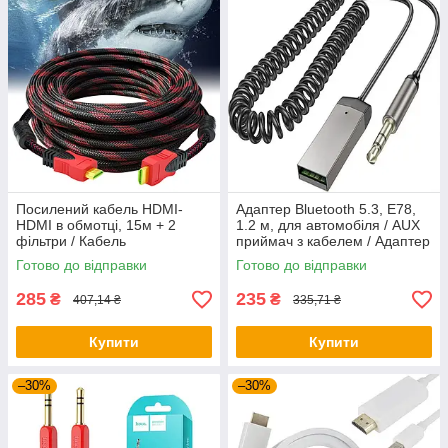
Посилений кабель HDMI-
Адаптер Bluetooth 5.3, E78,
HDMI в обмотці, 15м + 2
1.2 м, для автомобіля / AUX
фільтри / Кабель
приймач з кабелем / Адаптер
мультимедійний / Шнур для
для аудіосистеми
Готово до відправки
Готово до відправки
відео
285
235
₴
₴
407,14 ₴
335,71 ₴
Купити
Купити
–30%
–30%