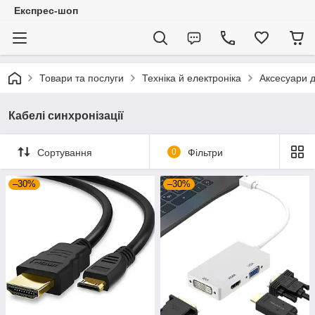
Експрес-шоп
Товари та послуги
Техніка й електроніка
Аксесуари д
Кабелі синхронізації
Сортування
0
Фільтри
–30%
–30%