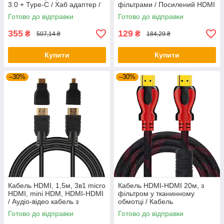
3.0 + Type-C / Хаб адаптер /
фільтрами / Посилений HDMI
Хаб концентратор
шнур / Високошвидкісний
Готово до відправки
Готово до відправки
кабель
355
129
₴
₴
507,14 ₴
184,29 ₴
Купити
Купити
–30%
–30%
Кабель HDMI, 1,5м, 3в1 micro
Кабель HDMI-HDMI 20м, з
HDMI, mini HDM, HDMI-HDMI
фільтром у тканинному
/ Аудіо-відео кабель з
обмотці / Кабель
перехідниками / Шнур HDMI
мультимедійний / Відео
Готово до відправки
Готово до відправки
кабель для телевізора