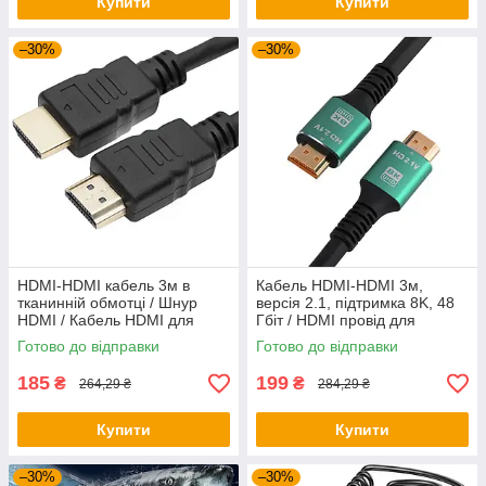
Купити
Купити
–30%
–30%
HDMI-HDMI кабель 3м в
Кабель HDMI-HDMI 3м,
тканинній обмотці / Шнур
версія 2.1, підтримка 8K, 48
HDMI / Кабель HDMI для
Гбіт / HDMI провід для
телевізора / Мультимедійний
монітора і телевізора / Шнур
Готово до відправки
Готово до відправки
кабель
HDMI
185
199
₴
₴
264,29 ₴
284,29 ₴
Купити
Купити
–30%
–30%