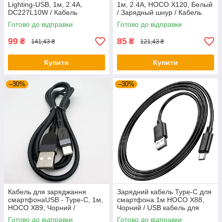
Lighting-USB, 1м, 2.4A,
1м, 2.4A, HOCO X120, Белый
DC227L10W / Кабель
/ Зарядный шнур / Кабель
живлення / Зарядний кабель
для телефона / Кабель
Готово до відправки
Готово до відправки
/ Зарядний кабель для
зарядки /
сматфонів
99
85
₴
₴
141,43 ₴
121,43 ₴
Купити
Купити
–30%
–30%
Кабель для заряджання
Зарядний кабель Type-C для
смартфонаUSB - Type-C, 1м,
смартфона 1м HOCO X88,
HOCO X89, Чорний /
Чорний / USB кабель для
Зарядний кабель для
швидкого заряджання /
Готово до відправки
Готово до відправки