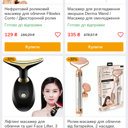
Нефритовий роликовий
Масажер для розгладження
масажер для обличчя Flbwles
зморшок Derma Wand /
Conto / Двосторонній ролик
Масажер для омолодження
для масажу обличчя
навколо очей
Готово до відправки
Готово до відправки
129
335
₴
₴
184,29 ₴
478,57 ₴
Купити
Купити
–30%
–30%
Ліфтинг масажер для
Ролик-масажер для обличчя
обличчя та шиї Face Lifter, 3
від батарейок, 2 насадки,