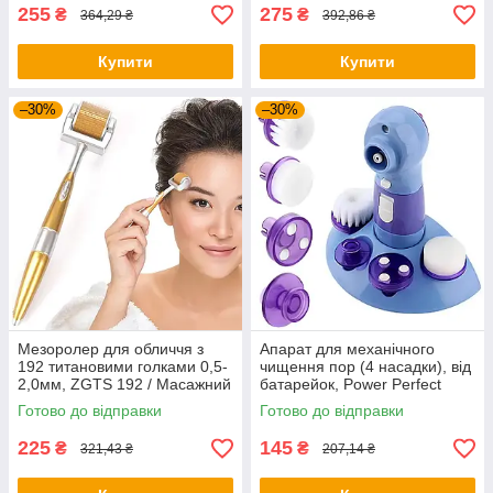
255
275
₴
₴
364,29 ₴
392,86 ₴
Купити
Купити
–30%
–30%
Мезоролер для обличчя з
Апарат для механічного
192 титановими голками 0,5-
чищення пор (4 насадки), від
2,0мм, ZGTS 192 / Масажний
батарейок, Power Perfect
ролик для догляду за
Pore / Вакуумний очищувач
Готово до відправки
Готово до відправки
обличчям
пор
225
145
₴
₴
321,43 ₴
207,14 ₴