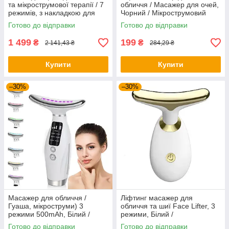
та мікрострумової терапії / 7
обличчя / Масажер для очей,
режимів, з накладкою для
Чорний / Мікрострумовий
шиї, Білий / Світлодіодна
масажер для обличчя + 3
Готово до відправки
Готово до відправки
LED-маска для обличчя
насадки
1 499
199
₴
₴
2 141,43 ₴
284,29 ₴
Купити
Купити
–30%
–30%
Масажер для обличчя /
Ліфтинг масажер для
Гуаша, мікроструми) 3
обличчя та шиї Face Lifter, 3
режими 500mAh, Білий /
режими, Білий /
Ліфтинг-масажер для
Мікрострумовий масажер для
Готово до відправки
Готово до відправки