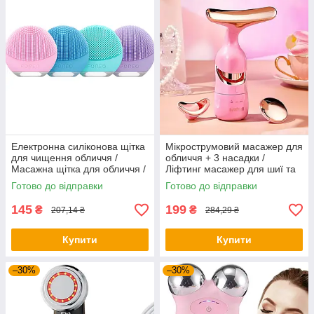
Електронна силіконова щітка
Мікрострумовий масажер для
для чищення обличчя /
обличчя + 3 насадки /
Масажна щітка для обличчя /
Ліфтинг масажер для шиї та
Щітка для очищення шкіри
обличчя / Масажер для очей
Готово до відправки
Готово до відправки
145
199
₴
₴
207,14 ₴
284,29 ₴
Купити
Купити
–30%
–30%