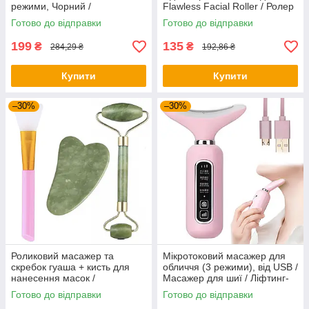
режими, Чорний /
Flawless Facial Roller / Ролер
Мікрострумовий масажер для
для обличчя / Роликовий
Готово до відправки
Готово до відправки
обличчя від батарейок
масажер
199
135
₴
₴
284,29 ₴
192,86 ₴
Купити
Купити
–30%
–30%
Роликовий масажер та
Мікротоковий масажер для
скребок гуаша + кисть для
обличчя (3 режими), від USB /
нанесення масок /
Масажер для шиї / Ліфтинг-
Нефритовий масажер для
масажер
Готово до відправки
Готово до відправки
обличчя