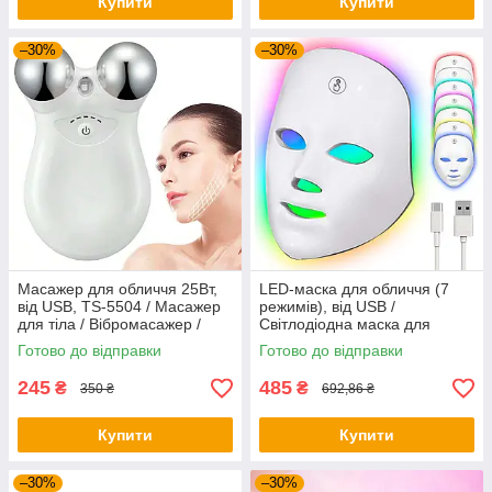
Купити
Купити
–30%
–30%
Масажер для обличчя 25Вт,
LED-маска для обличчя (7
від USB, TS-5504 / Масажер
режимів), від USB /
для тіла / Вібромасажер /
Світлодіодна маска для
Ручний масажер
світлотерапії / Лед маска
Готово до відправки
Готово до відправки
245
485
₴
₴
350 ₴
692,86 ₴
Купити
Купити
–30%
–30%