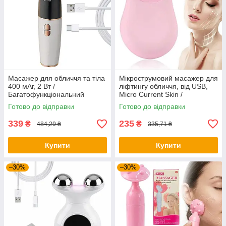
Масажер для обличчя та тіла
Мікрострумовий масажер для
400 мАг, 2 Вт /
ліфтингу обличчя, від USB,
Багатофункціональний
Micro Current Skin /
масажер для догляду за
Вібраційний масажер /
Готово до відправки
Готово до відправки
шкірою обличчя /
Масажер для обличчя з
Вібромасажер для обличчя
мікрострума
339
235
₴
₴
484,29 ₴
335,71 ₴
Купити
Купити
–30%
–30%