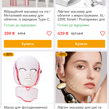
Вібраційний масажер на очі /
Ліфтинг масажер для
Металевий масажер для
обличчя з мікрострумами, XL-
обличчя, із зарядкою Type-C,
2308, Білий / Розпарювач для
Рожевий / Акумуляторний
видалення зморшок /
Готово до відправки
Готово до відправки
масажер для очей
Масажер зволожувач для
обличчя
399
439
₴
₴
570 ₴
627,14 ₴
Купити
Купити
–30%
–30%
Маска для фотодинамічної
Ліфтінг масажер для шиї та