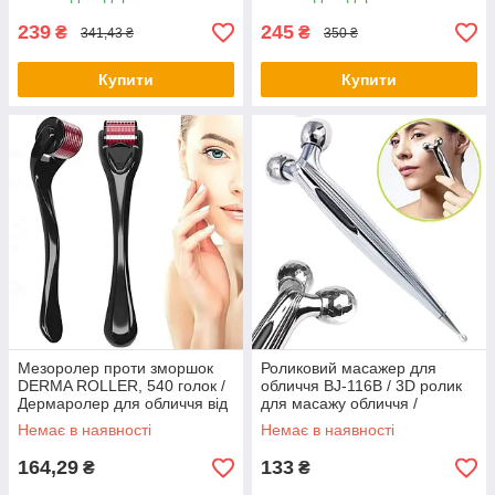
обличчя та шиї (ліфтінг
обличчя від батарейок
239
245
₴
₴
341,43 ₴
350 ₴
Купити
Купити
Мезоролер проти зморшок
Роликовий масажер для
DERMA ROLLER, 540 голок /
обличчя BJ-116B / 3D ролик
Дермаролер для обличчя від
для масажу обличчя /
зморшок
Універсальний масажер для
Немає в наявності
Немає в наявності
обличчя та тіла
164,29
133
₴
₴