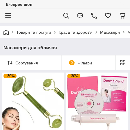
Експрес-шоп
Товари та послуги
Краса та здоров'я
Масажери
М
Масажери для обличчя
Сортування
0
Фільтри
–30%
–30%