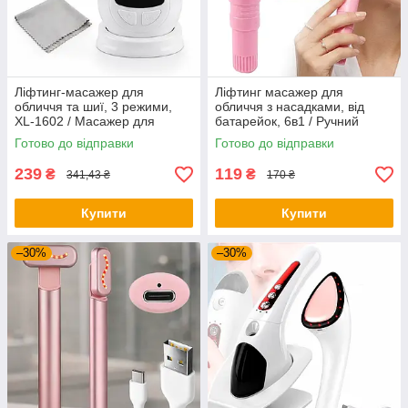
Ліфтинг-масажер для
Ліфтинг масажер для
обличчя та шиї, 3 режими,
обличчя з насадками, від
XL-1602 / Масажер для
батарейок, 6в1 / Ручний
підтяжки обличчя / Ручний
масажер / Міні масажер для
Готово до відправки
Готово до відправки
масажер для шиї
обличчя
239
119
₴
₴
341,43 ₴
170 ₴
Купити
Купити
–30%
–30%