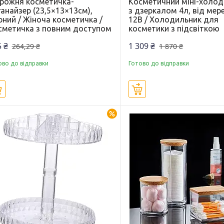
рожня косметичка-
Косметичний міні-холо
анайзер (23,5×13×13см),
з дзеркалом 4л, від мер
рний / Жіноча косметичка /
12В / Холодильник для
сметичка з повним доступом
косметики з підсвіткою
 ₴
1 309 ₴
264,29 ₴
1 870 ₴
ово до відправки
Готово до відправки
Купити
Купити
–30%