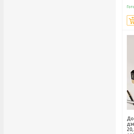
Гот
До
дз
20,