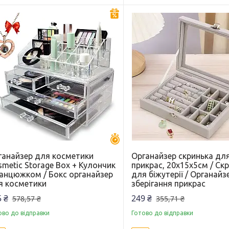
–30%
Залишилось 30 днів
ганайзер для косметики
Органайзер скринька дл
metic Storage Box + Кулончик
прикрас, 20х15х5см / Ск
ланцюжком / Бокс органайзер
для біжутерії / Органайз
я косметики
зберігання прикрас
 ₴
249 ₴
578,57 ₴
355,71 ₴
ово до відправки
Готово до відправки