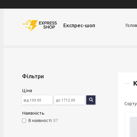
Експрес-шоп
Голо
Фільтри
К
Ціна
Наявність
В наявності
87