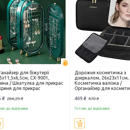
Залишилось 30 днів
анайзер для біжутерії
Дорожня косметичка з
5х11,5х6,5см, CX-9001,
дзеркалом, 26х23х11см, 
лена / Шкатулка для прикрас
Косметичка валізка /
криня для прикрас
Органайзер для космети
 ₴
469 ₴
264,29 ₴
670 ₴
ово до відправки
Готово до відправки
Купити
Купити