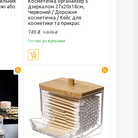
дильник
Косметичка органайзер з
ежі або
дзеркалом 27х20х18см,
Червоний / Дорожня
косметичка / Кейс для
косметики та прикрас
749 ₴
1 070 ₴
Готово до відправки
Купити
–30%
–30%