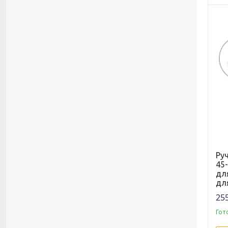
Руч
45-
дл
дл
255
Гот