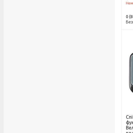
Нем
0 (
Без
Сп
фун
Ве