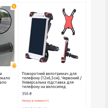
–30%
Залишилось 30 днів
а
Поворотний велотримач для
еркало
телефону (12х6,5см), Червоний /
кало
Універсальна підставка для
телефону на велосипед
356 ₴
Немає в наявності