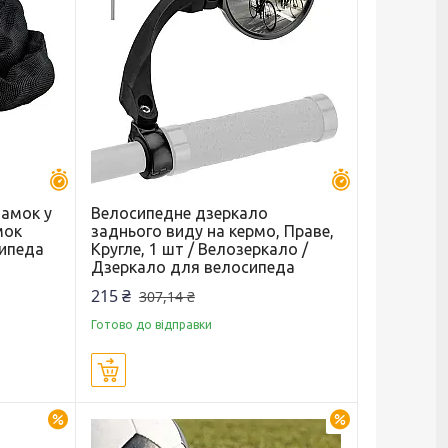
Залишилось 30 днів
Залишилось 30 
замок у
Велосипедне дзеркало
мок
заднього виду на кермо, Праве,
сипеда
Кругле, 1 шт / Велозеркало /
Дзеркало для велосипеда
215 ₴
307,14 ₴
Готово до відправки
Купити
–30%
–30%