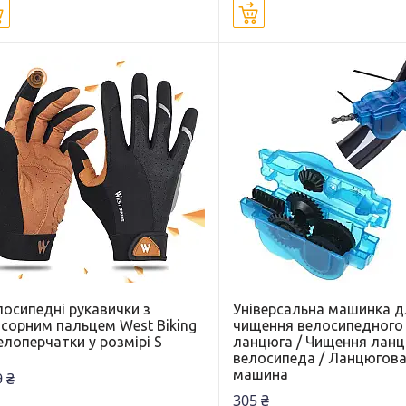
Купити
Купити
лосипедні рукавички з
Універсальна машинка д
нсорним пальцем West Biking
чищення велосипедного
елоперчатки у розмірі S
ланцюга / Чищення лан
велосипеда / Ланцюгов
машина
 ₴
305 ₴