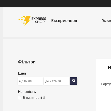
Експрес-шоп
Голо
Фільтри
В
Ціна
Наявність
В наявності
8