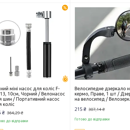
–30%
Залишилось 30 днів
ний міні насос для коліс F-
Велосипедне дзеркало н
13, 10см, Чорний / Велонасос
кермо, Праве, 1 шт / Дз
я шин / Портативний насос
на велосипед / Велозер
я коліс
215 ₴
307,14 ₴
 ₴
364,29 ₴
Готово до відправки
ово до відправки