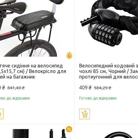
Залишилось 30 днів
тяче сидіння на велосипед
Велосипедний кодовий 
,5х15,7 см) / Велокрісло для
чохлі 85 см, Чорний / За
ей на багажник
протиугонний для вело
 ₴
409 ₴
841,43 ₴
584,29 ₴
ово до відправки
Готово до відправки
Купити
Купити
–30%