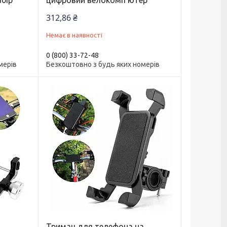
абір
цифровий велокомп'ютер
312,86 ₴
Немає в наявності
0 (800) 33-72-48
мерів
Безкоштовно з будь яких номерів
а
Тримач для телефона на