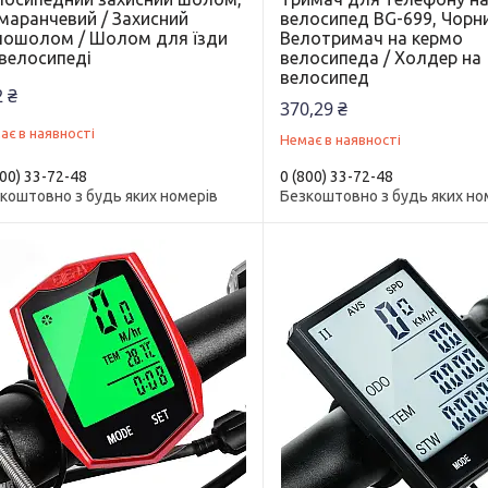
маранчевий / Захисний
велосипед BG-699, Чорни
лошолом / Шолом для їзди
Велотримач на кермо
 велосипеді
велосипеда / Холдер на
велосипед
 ₴
370,29 ₴
ає в наявності
Немає в наявності
800) 33-72-48
0 (800) 33-72-48
коштовно з будь яких номерів
Безкоштовно з будь яких но