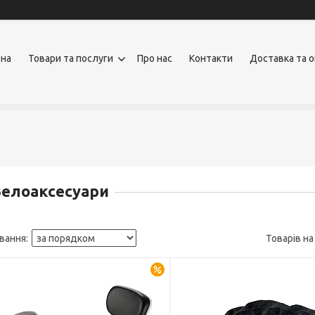
вна
Товари та послуги
Про нас
Контакти
Доставка та 
елоаксесуари
–30%