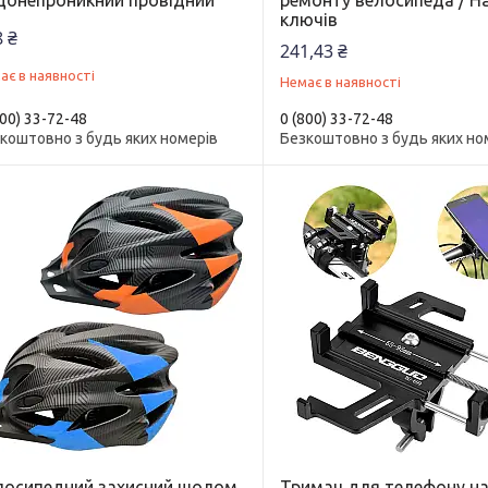
донепроникний провідний
ремонту велосипеда / Н
ключів
 ₴
241,43 ₴
ає в наявності
Немає в наявності
800) 33-72-48
0 (800) 33-72-48
коштовно з будь яких номерів
Безкоштовно з будь яких но
лосипедний захисний шолом,
Тримач для телефону н