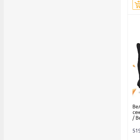
Ве
се
/ В
519