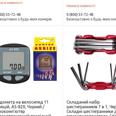
ає в наявності
Немає в наявності
800) 33-72-48
0 (800) 33-72-48
коштовно з будь яких номерів
Безкоштовно з будь яких но
ідометр на велосипед 11
Складаний набір
кцій, AS-820, Чорний /
шестигранників 7 в 1, Че
локомп'ютер
Складні шестигранники 