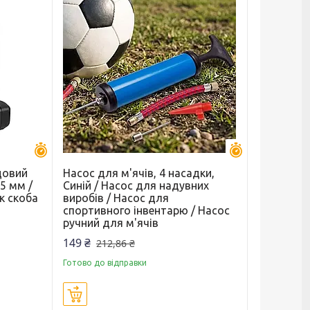
Залишилось 30 днів
Залишилось 30 
довий
Насос для м'ячів, 4 насадки,
75 мм /
Синій / Насос для надувних
к скоба
виробів / Насос для
спортивного інвентарю / Насос
ручний для м'ячів
149 ₴
212,86 ₴
Готово до відправки
Купити