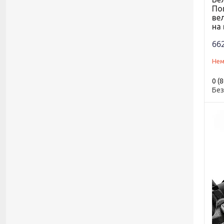
По
ве
на
662
Нем
0 (
Без