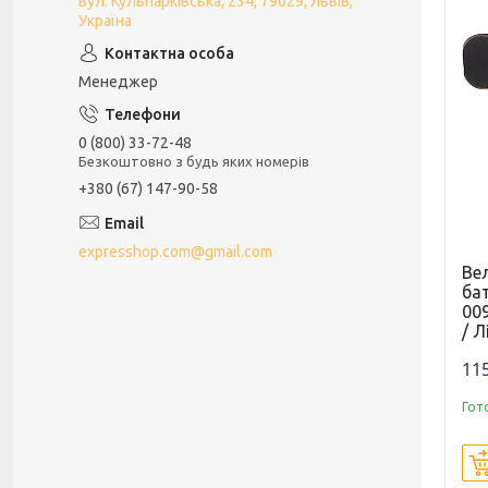
вул. Кульпарківська, 234, 79029, Львів,
Україна
Менеджер
0 (800) 33-72-48
Безкоштовно з будь яких номерів
+380 (67) 147-90-58
expresshop.com@gmail.com
Вел
ба
00
/ Л
115
Гот