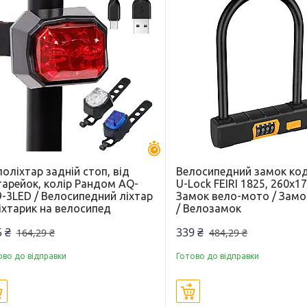
Залишилось 30 днів
оліхтар задній стоп, від
Велосипедний замок ко
тарейок, колір Рандом AQ-
U-Lock FEIRI 1825, 260х1
9-3LED / Велосипедний ліхтар
Замок вело-мото / Замо
іхтарик на велосипед
/ Велозамок
 ₴
339 ₴
164,29 ₴
484,29 ₴
ово до відправки
Готово до відправки
Купити
Купити