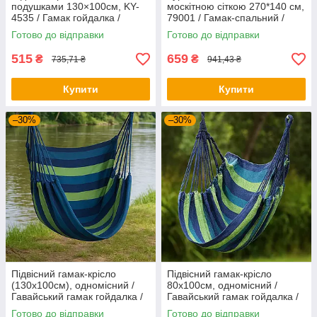
подушками 130×100см, KY-
москітною сіткою 270*140 см,
4535 / Гамак гойдалка /
79001 / Гамак-спальний /
Крісло гойдалка
Гамак садовий
Готово до відправки
Готово до відправки
515
659
₴
₴
735,71 ₴
941,43 ₴
Купити
Купити
–30%
–30%
Підвісний гамак-крісло
Підвісний гамак-крісло
(130х100см), одномісний /
80х100см, одномісний /
Гавайський гамак гойдалка /
Гавайський гамак гойдалка /
Садовий гамак
Садовий гамак
Готово до відправки
Готово до відправки