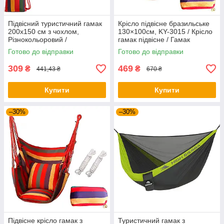
Підвісний туристичний гамак
Крісло підвісне бразильське
200х150 см з чохлом,
130×100см, KY-3015 / Крісло
Різнокольоровий /
гамак підвісне / Гамак
Мексиканський безкаркасний
гойдалка
Готово до відправки
Готово до відправки
гамак для відпочинку
309
469
₴
₴
441,43 ₴
670 ₴
Купити
Купити
–30%
–30%
Підвісне крісло гамак з
Туристичний гамак з