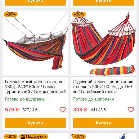
Купити
Купити
–30%
–30%
Гамак з москітною сіткою, до
Підвісний гамак з дерев'яною
180кг, 240*150см / Гамак
планкою 200х100 см, до 150
туристичний / Гамак підвісний
кг. / Гавайський гамак
/ Бавовняний гамак
двомісний / Тканинний гамак
Готово до відправки
Готово до відправки
579
309
₴
₴
827,14 ₴
441,43 ₴
Купити
Купити
–30%
Подарунок
–30%