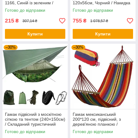
1166, Синій із зеленим /
120х56см, Чорний / Накидка
Бавовняний гамак /
на машину для собак
Готово до відправки
Готово до відправки
Туристичний гамак
215
755
₴
₴
307,14 ₴
1 078,57 ₴
Купити
Купити
–30%
–30%
Гамак підвісний з москітною
Гамак мексиканський
сіткою та тентом (240×150см)
200*120 см, підвісний, з
/ Складаний туристичний
дерев'яною планкою /
гамак
Гойдалка гамак / Гамак на
Готово до відправки
Готово до відправки
дачу / Тканинний гамак