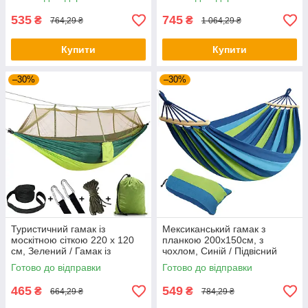
535
745
₴
₴
764,29 ₴
1 064,29 ₴
Купити
Купити
–30%
–30%
Туристичний гамак із
Мексиканський гамак з
москітною сіткою 220 х 120
планкою 200х150см, з
см, Зелений / Гамак із
чохлом, Синій / Підвісний
захисною сіткою / Гамак для
гамак тканинний /
Готово до відправки
Готово до відправки
кемпінгу
Туристичний гамак
465
549
₴
₴
664,29 ₴
784,29 ₴