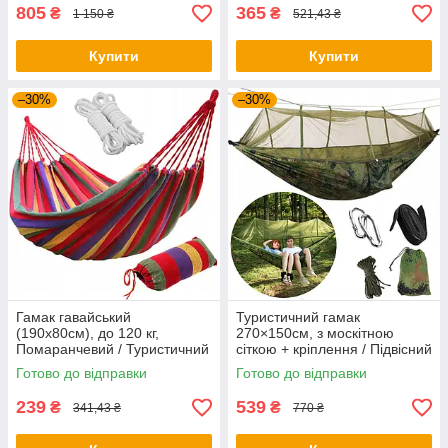
805
365
₴
₴
1 150 ₴
521,43 ₴
Купити
Купити
–30%
–30%
Гамак гавайський
Туристичний гамак
(190х80см), до 120 кг,
270×150см, з москітною
Помаранчевий / Туристичний
сіткою + кріплення / Підвісний
гамак підвісний / Гамак без
похідний гамак
Готово до відправки
Готово до відправки
планки
239
539
₴
₴
341,43 ₴
770 ₴