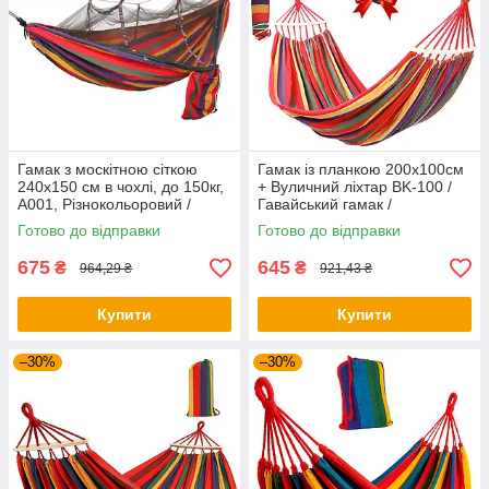
Гамак з москітною сіткою
Гамак із планкою 200х100см
240х150 см в чохлі, до 150кг,
+ Вуличний ліхтар BK-100 /
A001, Різнокольоровий /
Гавайський гамак /
Гамак туристичний /
Тканинний гамак / Підвісний
Готово до відправки
Готово до відправки
Підвісний гамак
гамак
675
645
₴
₴
964,29 ₴
921,43 ₴
Купити
Купити
–30%
–30%