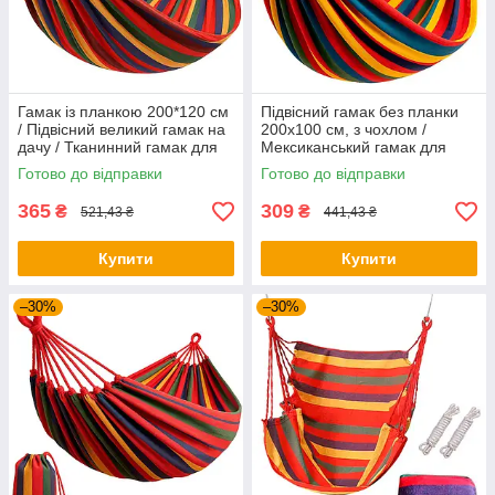
Гамак із планкою 200*120 см
Підвісний гамак без планки
/ Підвісний великий гамак на
200х100 см, з чохлом /
дачу / Тканинний гамак для
Мексиканський гамак для
відпочинку
відпочинку / Туристичний
Готово до відправки
Готово до відправки
гамак
365
309
₴
₴
521,43 ₴
441,43 ₴
Купити
Купити
–30%
–30%