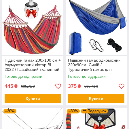
Підвісний гамак 200х100 см +
Підвісний гамак одномісний
Акумуляторний ліхтар BL
220х90см, Синій /
2022 / Гавайський тканинний
Туристичний гамак для
гамак із планкою
відпочинку / Нейлоновий
Готово до відправки
Готово до відправки
гамак для саду
445
375
₴
₴
635,71 ₴
535,71 ₴
Купити
Купити
–30%
–30%
Подарунок