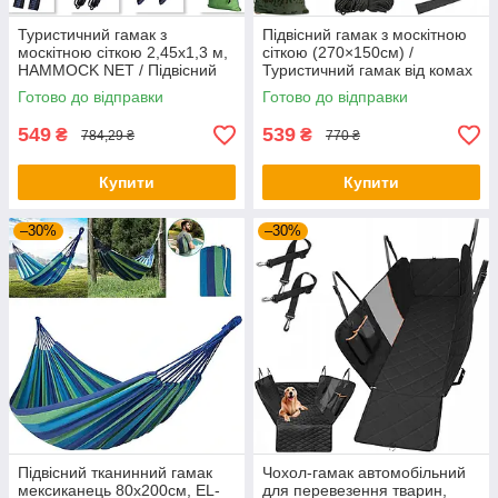
Туристичний гамак з
Підвісний гамак з москітною
москітною сіткою 2,45х1,3 м,
сіткою (270×150см) /
HAMMOCK NET / Підвісний
Туристичний гамак від комах
гамак з кишенею
Готово до відправки
Готово до відправки
549
539
₴
₴
784,29 ₴
770 ₴
Купити
Купити
–30%
–30%
Підвісний тканинний гамак
Чохол-гамак автомобільний
мексиканець 80х200см, EL-
для перевезення тварин,