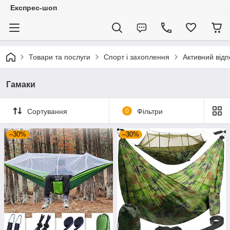
Експрес-шоп
Товари та послуги
Спорт і захоплення
Активний відп
Гамаки
Сортування
0
Фільтри
–30%
–30%