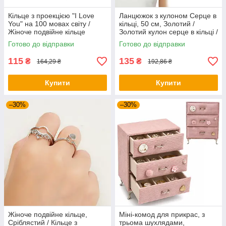
Кільце з проекцією "I Love
Ланцюжок з кулоном Серце в
You" на 100 мовах світу /
кільці, 50 см, Золотий /
Жіноче подвійне кільце
Золотий кулон серце в кільці /
Кулончик з серцем / Підвіска
Готово до відправки
Готово до відправки
з кулоном серце
115
135
₴
₴
164,29 ₴
192,86 ₴
Купити
Купити
–30%
–30%
Жіноче подвійне кільце,
Міні-комод для прикрас, з
Сріблястий / Кільце з
трьома шухлядами,