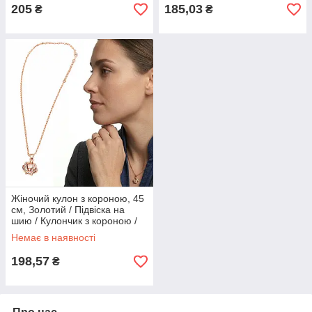
205
185,03
₴
₴
Жіночий кулон з короною, 45
см, Золотий / Підвіска на
шию / Кулончик з короною /
Ланцюжок з кулончиком /
Немає в наявності
Кулон на шию
198,57
₴