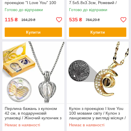
проекцією "I Love You" 100
7.5х5.8х3.3см, Рожевий /
мовами світу
Настільна скринька /
Готово до відправки
Готово до відправки
Текстильний органайзер
115
535
₴
₴
164,29 ₴
764,29 ₴
Купити
Купити
Перлина бажань з кулоном
Кулон з проекцією I love You
42 см, в подарунковій
100 мовами світу / Кулон з
упаковці / Жіночий кулончик з
ланцюжком у вигляді місяця /
перлиною / Підвіска на шию
Підвіска з проекцією
Немає в наявності
Немає в наявності