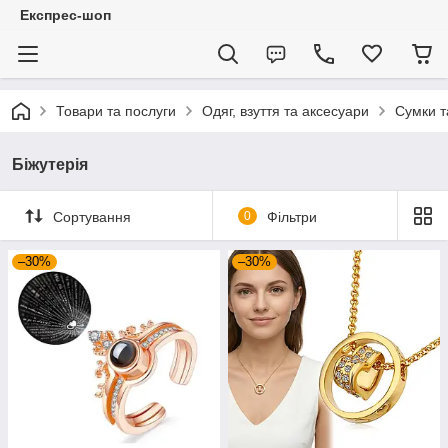
Експрес-шоп
Товари та послуги
Одяг, взуття та аксесуари
Сумки т
Біжутерія
Сортування
0
Фільтри
–30%
–30%