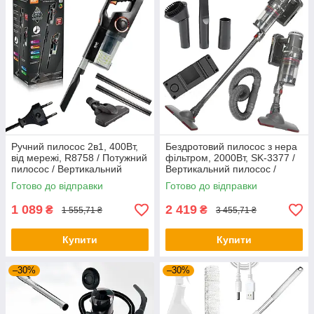
Ручний пилосос 2в1, 400Вт,
Бездротовий пилосос з нера
від мережі, R8758 / Потужний
фільтром, 2000Вт, SK-3377 /
пилосос / Вертикальний
Вертикальний пилосос /
пилосос дротовий / Пилосос
Акумуляторний пилосос
Готово до відправки
Готово до відправки
без мішка
1 089
2 419
₴
₴
1 555,71 ₴
3 455,71 ₴
Купити
Купити
–30%
–30%