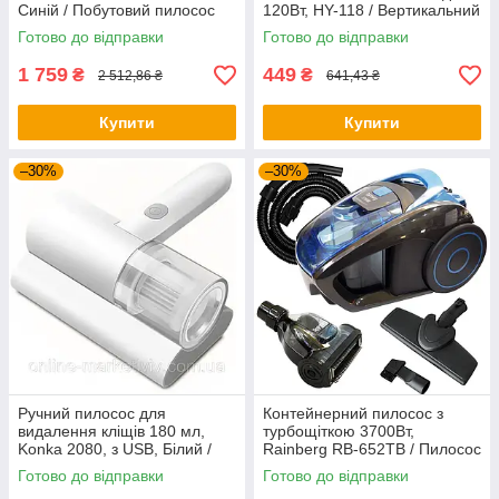
Синій / Побутовий пилосос
120Вт, HY-118 / Вертикальний
без мішка / Потужний
пилосос для дому та авто
Готово до відправки
Готово до відправки
пилосос
1 759
449
₴
₴
2 512,86 ₴
641,43 ₴
Купити
Купити
–30%
–30%
Ручний пилосос для
Контейнерний пилосос з
видалення кліщів 180 мл,
турбощіткою 3700Вт,
Konka 2080, з USB, Білий /
Rainberg RB-652ТB / Пилосос
Бездротовий міні пилосос
без мішка / Пилосос з
Готово до відправки
Готово до відправки
контейнером