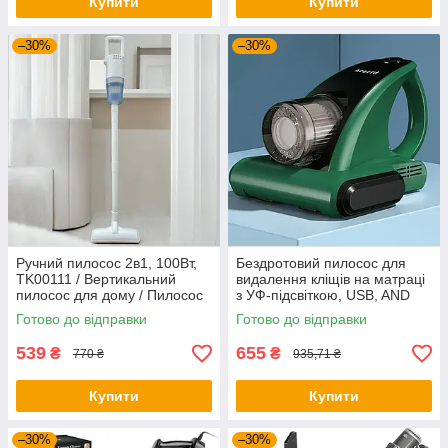
Купити
Купити
–30%
–30%
Ручний пилосос 2в1, 100Вт,
Бездротовий пилосос для
TK00111 / Вертикальний
видалення кліщів на матраці
пилосос для дому / Пилосос
з УФ-підсвіткою, USB, AND
з насадками
XL-1051/ Портативний
Готово до відправки
Готово до відправки
пилосос
539
655
₴
₴
770 ₴
935,71 ₴
Купити
Купити
–30%
–30%