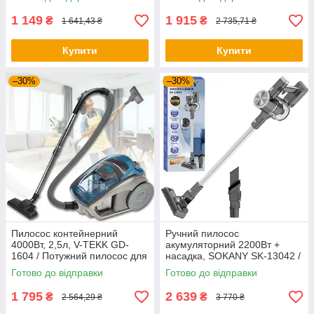
з контейнером
1 149
1 915
₴
₴
1 641,43 ₴
2 735,71 ₴
Купити
Купити
–30%
–30%
Пилосос контейнерний
Ручний пилосос
4000Вт, 2,5л, V-TEKK GD-
акумуляторний 2200Вт +
1604 / Потужний пилосос для
насадка, SOKANY SK-13042 /
дому
Бездротовий пилосос
Готово до відправки
Готово до відправки
вертикальний
1 795
2 639
₴
₴
2 564,29 ₴
3 770 ₴