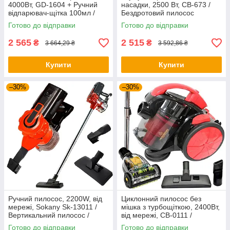
4000Вт, GD-1604 + Ручний
насадки, 2500 Вт, СВ-673 /
відпарювач-щітка 100мл /
Бездротовий пилосос
Побутовий пилосос без мішка
вертикальний / Ручний
Готово до відправки
Готово до відправки
пилосос
2 565
2 515
₴
₴
3 664,29 ₴
3 592,86 ₴
Купити
Купити
–30%
–30%
Ручний пилосос, 2200W, від
Циклонний пилосос без
мережі, Sokany Sk-13011 /
мішка з турбощіткою, 2400Вт,
Вертикальний пилосос /
від мережі, CB-0111 /
Пилосос без мішка
Пилосос для дому / Пилосос
Готово до відправки
Готово до відправки