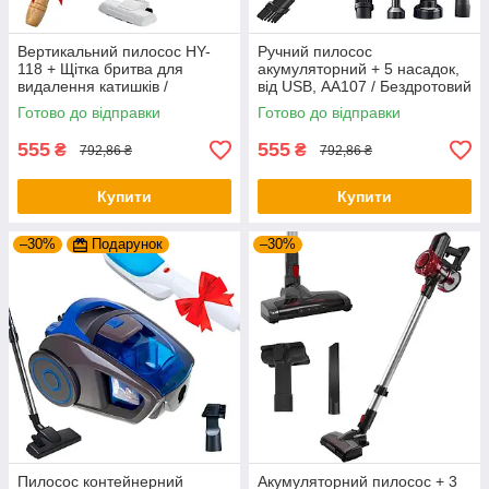
Вертикальний пилосос HY-
Ручний пилосос
118 + Щітка бритва для
акумуляторний + 5 насадок,
видалення катишків /
від USB, АА107 / Бездротовий
Бездротовий пилосос для
пилосос для миття вікон
Готово до відправки
Готово до відправки
дому / Ручний пилосос
555
555
₴
₴
792,86 ₴
792,86 ₴
Купити
Купити
–30%
Подарунок
–30%
Пилосос контейнерний
Акумуляторний пилосос + 3