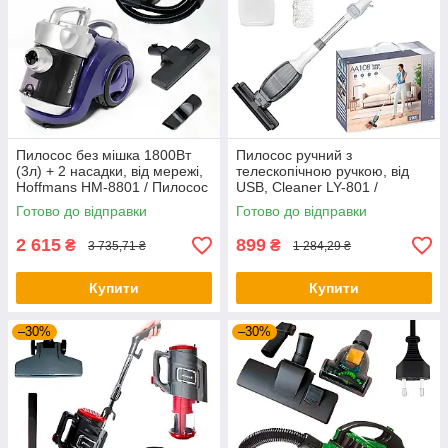
Пилосос без мішка 1800Вт
Пилосос ручний з
(3л) + 2 насадки, від мережі,
телескопічною ручкою, від
Hoffmans HM-8801 / Пилосос
USB, Cleaner LY-801 /
для дому / Вакуумний
Вертикальний пилосос
Готово до відправки
Готово до відправки
пилосос
2 615
899
₴
₴
3 735,71 ₴
1 284,29 ₴
Купити
Купити
–30%
–30%