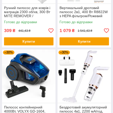
Ручний пилосос для коврів і
Вертикальний дротовий
матраців 2300 об/хв, 300 Вт
пилосос 2в1, 400 Вт R8822W
MITE REMOVER /
з HEPA фільтром/Рожевий
Бездротовий пилосос / Міні-
пилосос/ Автомобільний
Готово до відправки
Готово до відправки
пилосос
пилосос/пилосос із
контейнером
309
1 079
₴
₴
441,43 ₴
1 541,43 ₴
Купити
Купити
–30%
–30%
Пилосос контейнерний
Бездротовий акумуляторний
4000Вт, VOLYX GD-1604,
пилосос 4в1, 2200 мА/год,