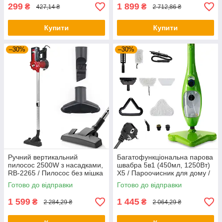
299
1 899
₴
₴
427,14 ₴
2 712,86 ₴
Купити
Купити
–30%
–30%
Ручний вертикальний
Багатофункціональна парова
пилосос 2500W з насадками,
швабра 5в1 (450мл, 1250Вт)
RB-2265 / Пилосос без мішка
X5 / Пароочисник для дому /
для сухого прибирання
Паровий пилосос
Готово до відправки
Готово до відправки
1 599
1 445
₴
₴
2 284,29 ₴
2 064,29 ₴