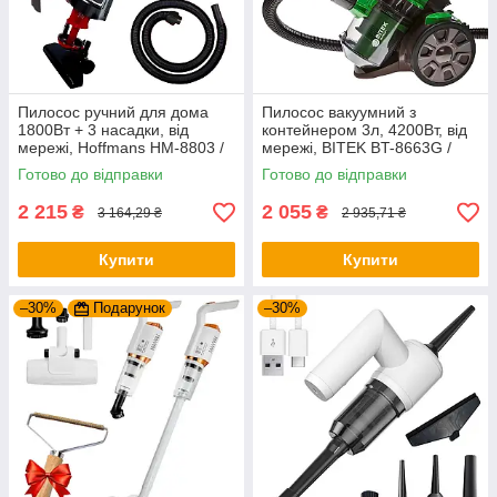
Пилосос ручний для дома
Пилосос вакуумний з
1800Вт + 3 насадки, від
контейнером 3л, 4200Вт, від
мережі, Hoffmans HM-8803 /
мережі, BITEK BT-8663G /
Вертикальний пилосос
Пилосос циклонний
Готово до відправки
Готово до відправки
2 215
2 055
₴
₴
3 164,29 ₴
2 935,71 ₴
Купити
Купити
–30%
Подарунок
–30%