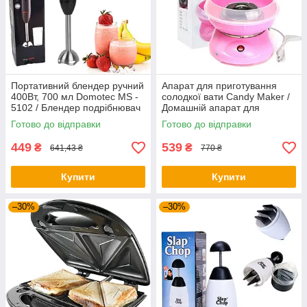
Портативний блендер ручний
Апарат для приготування
400Вт, 700 мл Domotec MS -
солодкої вати Candy Maker /
5102 / Блендер подрібнювач
Домашній апарат для
/ Кухонний блендер
солодкої вати
Готово до відправки
Готово до відправки
449
539
₴
₴
641,43 ₴
770 ₴
Купити
Купити
–30%
–30%