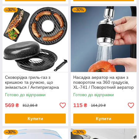
–30%
–30%
Сковорідка гриль-газ з
Насадка аератор на кран з
кришкою та ручкою, що
поворотом на 360 градусів,
знімається / Антипригарна
XL-741 / Поворотний аератор
сковорода гриль / Сковорідка
для економії води
Готово до відправки
Готово до відправки
для гриля
569
115
₴
₴
812,86 ₴
164,29 ₴
Купити
Купити
–30%
–30%