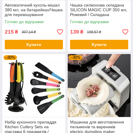
Автоматичний кухоль-мішал
Чашка силіконова складана
380 мл, на батарейках/Чашка
SILICON MAGIC CUP 350 мл,
для перемішування
Рожевий / Складана
силіконова склянка
Готово до відправки
Готово до відправки
215
139
₴
₴
307,14 ₴
198,57 ₴
Купити
Купити
–30%
–30%
Набір кухонного приладдя
Машинка для виготовлення
Kitchen Cutlery Sets на
пельменів та вареників
підставці 6 предметів /
electric dumpling maker