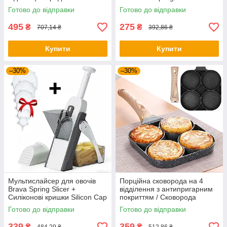
Кухонне начиння
mashine, з USB / Верстат для
Готово до відправки
Готово до відправки
вареників
495
275
₴
₴
707,14 ₴
392,86 ₴
Купити
Купити
–30%
–30%
Мультислайсер для овочів
Порційна сковорода на 4
Brava Spring Slicer +
відділення з антипригарним
Силіконові кришки Silicon Cap
покриттям / Сковорода
6 шт
антипригарна / Сковорідка
Готово до відправки
Готово до відправки
кухонна
339
359
₴
₴
484,29 ₴
512,86 ₴