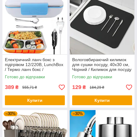
Електричний ланч бокс з
Вологовбираючий килимок
підігрівом 12/220В, LunchBox
для сушки посуду, 40х30 см,
/ Термо ланч бокс /
Чорний / Килимок для посуду
Контейнер для їжі від
Готово до відправки
Готово до відправки
прикурювача
389
129
₴
₴
555,71 ₴
184,29 ₴
Купити
Купити
–30%
–30%