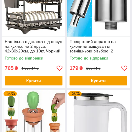
Настільна підставка під посуд
Поворотний аератор на
на кухню, на 2 яруси,
кухонний змішувач із
42х30х29см, до 10кг, Чорний
зовнішньою різьбою, 2
/ Сушарка для посуду зі
режими / Водозберігаючий
Готово до відправки
Готово до відправки
зливов
фільтр на кран
705
179
₴
₴
1 007,14 ₴
255,71 ₴
Купити
Купити
–30%
–30%