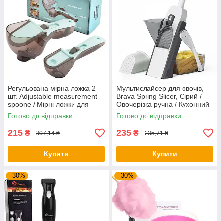
Регульована мірна ложка 2
Мультислайсер для овочів,
шт. Adjustable measurement
Brava Spring Slicer, Сірий /
spoone / Мірні ложки для
Овочерізка ручна / Кухонний
кухні з регулятором об'єму
слайсер для овочів
Готово до відправки
Готово до відправки
215
235
₴
₴
307,14 ₴
335,71 ₴
Купити
Купити
–30%
–30%