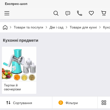
Експрес-шоп
Товари та послуги
Дім і сад
Товари для кухні
Кух
Кухонні предмети
Тертки й
овочерізки
Сортування
0
Фільтри