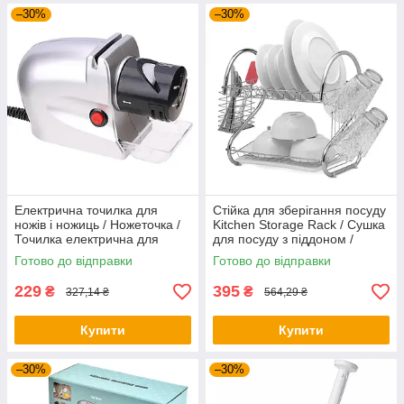
–30%
–30%
Електрична точилка для
Стійка для зберігання посуду
ножів і ножиць / Ножеточка /
Kitchen Storage Rack / Сушка
Точилка електрична для
для посуду з піддоном /
ножів
Настільна сушарка
Готово до відправки
Готово до відправки
229
395
₴
₴
327,14 ₴
564,29 ₴
Купити
Купити
–30%
–30%