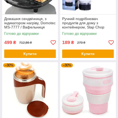
Домашня сендвічниця, з
Ручний подрібнювач
індикатором нагріву, Domotec
продуктів для дому з
MS-7777 / Вафельниця
контейнером, Slap Chop
електрична для запікання
AD10-9 / Механічний блендер
Готово до відправки
Готово до відправки
499
189
₴
₴
712,86 ₴
270 ₴
Купити
Купити
–30%
–30%