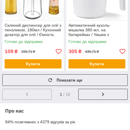
Скляний диспенсер для олії з
Автоматичний кухоль-
пензликом, 180мл / Кухонний
мішалка 380 мл, на
дозатор для олії / Ємність
батарейках / Чашка з
для олії та оцту
кришкою / Чашка для чаю /
Готово до відправки
Готово до відправки
Чашка для кави
109
305
₴
₴
155,71 ₴
435,71 ₴
Купити
Купити
Показати ще
1
/ 16
Про нас
84% позитивних з 4379 відгуків за рік