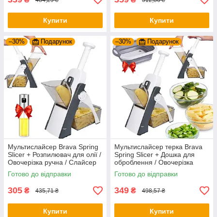
Купити
Купити
–30%
Подарунок
–30%
Подарунок
Мультислайсер Brava Spring
Мультислайсер терка Brava
Slicer + Розпилювач для олії /
Spring Slicer + Дошка для
Овочерізка ручна / Слайсер
оброблення / Овочерізка
для овочів
ручна / Слайсер для овочів
Готово до відправки
Готово до відправки
305
349
₴
₴
435,71 ₴
498,57 ₴
Купити
Купити