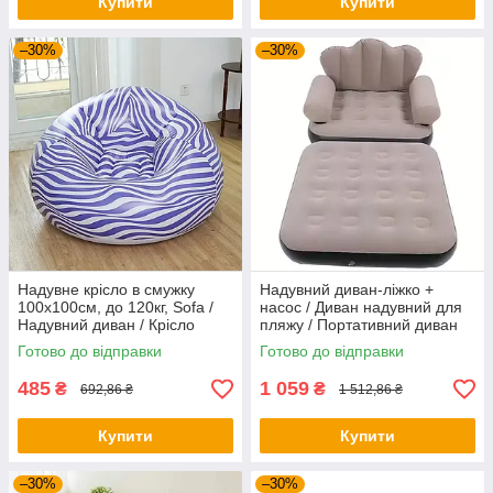
Купити
Купити
–30%
–30%
Надувне крісло в смужку
Надувний диван-ліжко +
100х100см, до 120кг, Sofa /
насос / Диван надувний для
Надувний диван / Крісло
пляжу / Портативний диван
груша для дому
надувний
Готово до відправки
Готово до відправки
485
1 059
₴
₴
692,86 ₴
1 512,86 ₴
Купити
Купити
–30%
–30%