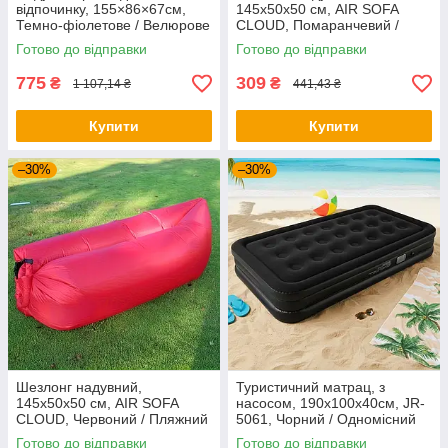
відпочинку, 155×86×67см,
145х50х50 см, AIR SOFA
Темно-фіолетове / Велюрове
CLOUD, Помаранчевий /
крісло / Надувний диван /
Пляжний диван-мішок /
Готово до відправки
Готово до відправки
Надувний шезлонг
Ламзак / Надувний матрац
775
309
₴
₴
1 107,14 ₴
441,43 ₴
Купити
Купити
–30%
–30%
Шезлонг надувний,
Туристичний матрац, з
145х50х50 см, AIR SOFA
насосом, 190х100х40см, JR-
CLOUD, Червоний / Пляжний
5061, Чорний / Одномісний
диван-мішок / Ламзак /
матрац / Одномісний
Готово до відправки
Готово до відправки