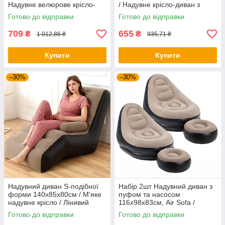
Надувне велюрове крісло-
/ Надувне крісло-диван з
диван з пуфиком
пуфиком / Надувне крісло
Готово до відправки
Готово до відправки
мішок
709
655
₴
₴
1 012,86 ₴
935,71 ₴
Купити
Купити
–30%
–30%
Надувний диван S-подібної
Набір 2шт Надувний диван з
форми 140х85x80см / М'яке
пуфом та насосом
надувне крісло / Лінивий
116х98х83см, Air Sofa /
диван
Надувне велюрове крісло
Готово до відправки
Готово до відправки
для відпочинку