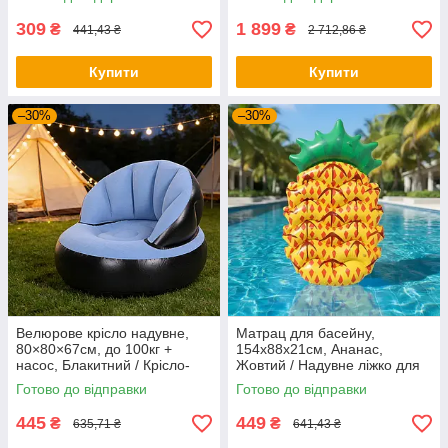
Надувний матрац
надувний матрац
309
1 899
₴
₴
441,43 ₴
2 712,86 ₴
Купити
Купити
–30%
–30%
Велюрове крісло надувне,
Матрац для басейну,
80×80×67см, до 100кг +
154х88х21см, Ананас,
насос, Блакитний / Крісло-
Жовтий / Надувне ліжко для
груша / Надувне крісло для
плавання / Матрац для
Готово до відправки
Готово до відправки
відпочинку
плавання / Надувний
пляжний матрац
445
449
₴
₴
635,71 ₴
641,43 ₴