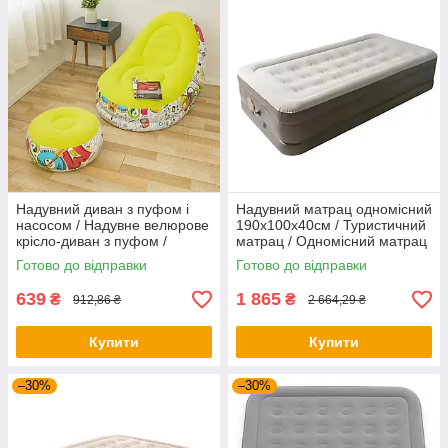
Надувний диван з пуфом і
Надувний матрац одномісний
насосом / Надувне велюрове
190х100х40см / Туристичний
крісло-диван з пуфом /
матрац / Одномісний матрац
Надувне крісло
у намет
Готово до відправки
Готово до відправки
639
1 865
₴
₴
912,86 ₴
2 664,29 ₴
Купити
Купити
–30%
–30%