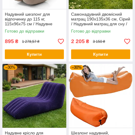
Надувний шезлонг для
Самонадувний двомісний
відпочинку до 115 кг,
матрац 190х135х36 см, Сірий
115х96x75 см / Надувне
/ Надувний матрац для сну /
крісло / Лінивий диван /
Матрац для кемпінгу
Готово до відправки
Готово до відправки
Надувний диван
895
2 205
₴
₴
1 278,57 ₴
3 150 ₴
Купити
Купити
–30%
–30%
Надувне крісло для
Шезлонг надувний,