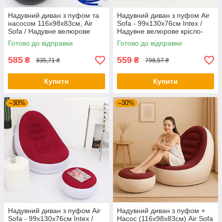
Надувний диван з пуфом та
Надувний диван з пуфом Air
насосом 116х98х83см, Air
Sofa - 99х130х76см Intex /
Sofa / Надувне велюрове
Надувне велюрове крісло-
крісло для відпочинку
диван з пуфиком
Готово до відправки
Готово до відправки
585
559
₴
₴
835,71 ₴
798,57 ₴
Купити
Купити
–30%
–30%
Надувний диван з пуфом Air
Надувний диван з пуфом +
Sofa - 99х130х76см Intex /
Насос (116х98х83см) Air Sofa