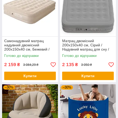
Самонадувний матрац
Матрац двомісний
надувний двомісний
200х150х40 см, Сірий /
200х150х40 см, Бежевий /
Надувний матрац для сну /
Надувний матрац для сну /
Матрац для кемпінгу
Готово до відправки
Готово до відправки
Матрац для кемпінгу
2 159
2 135
₴
₴
3 084,29 ₴
3 050 ₴
Купити
Купити
–30%
–30%