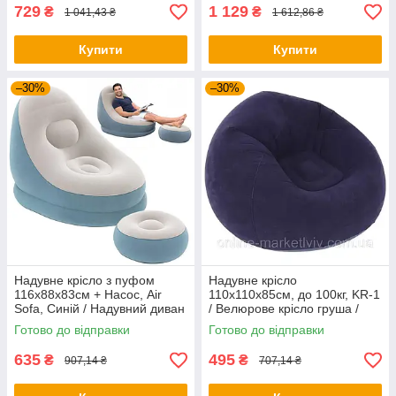
729
1 129
₴
₴
1 041,43 ₴
1 612,86 ₴
Купити
Купити
–30%
–30%
Надувне крісло з пуфом
Надувне крісло
116х88х83см + Насос, Air
110х110х85см, до 100кг, KR-1
Sofa, Синій / Надувний диван
/ Велюрове крісло груша /
/ Садове крісло з пуфом
Водонепроникне крісло для
Готово до відправки
Готово до відправки
дому
635
495
₴
₴
907,14 ₴
707,14 ₴