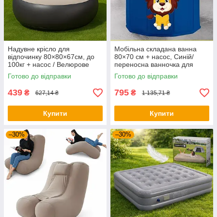
Надувне крісло для
Мобільна складана ванна
відпочинку 80×80×67см, до
80×70 см + насос, Синій/
100кг + насос / Велюрове
переносна ванночка для
кресло надувне / Крісло-
купання/Складна ванна для
Готово до відправки
Готово до відправки
груша
квартири
439
795
₴
₴
627,14 ₴
1 135,71 ₴
Купити
Купити
–30%
–30%