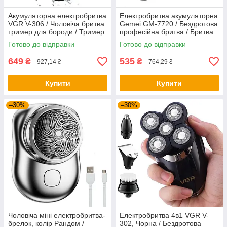
Акумуляторна електробритва
Електробритва акумуляторна
VGR V-306 / Чоловіча бритва
Gemei GM-7720 / Бездротова
тример для бороди / Тример
професійна бритва / Бритва
для стрижки бороди
електрична
Готово до відправки
Готово до відправки
649
535
₴
₴
927,14 ₴
764,29 ₴
Купити
Купити
–30%
–30%
Чоловіча міні електробритва-
Електробритва 4в1 VGR V-
брелок, колір Рандом /
302, Чорна / Бездротова