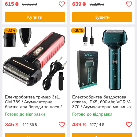
615
639
₴
₴
878,57 ₴
912,86 ₴
Купити
Купити
–30%
–30%
Електробритва тример 3в1,
Електробритва бездротова,
GM 789 / Акумуляторна
сіткова, IPX5, 600мАг, VGR V-
бритва для бороди та носа /
370 / Акумуляторна машинка
Бездротовий триммер для
для гоління
Готово до відправки
Готово до відправки
гоління
345
439
₴
₴
492,86 ₴
627,14 ₴