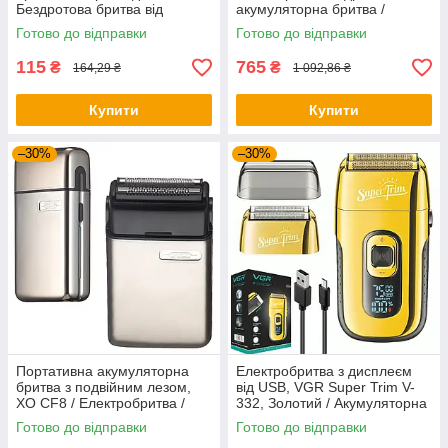
Бездротова бритва від
акумуляторна бритва /
акумулятора / Портативна
Бритва електрична
Готово до відправки
Готово до відправки
бритва
115
765
₴
₴
164,29 ₴
1 092,86 ₴
Купити
Купити
–30%
–30%
Портативна акумуляторна
Електробритва з дисплеєм
бритва з подвійним лезом,
від USB, VGR Super Trim V-
XO CF8 / Електробритва /
332, Золотий / Акумуляторна
Машинка для гоління
бритва для обличчя / Шейвер
Готово до відправки
Готово до відправки