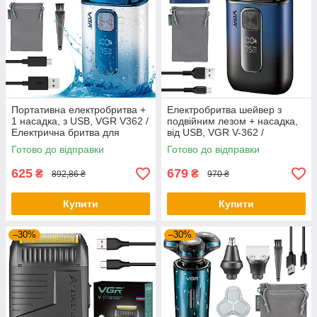
Портативна електробритва +
Електробритва шейвер з
1 насадка, з USB, VGR V362 /
подвійним лезом + насадка,
Електрична бритва для
від USB, VGR V-362 /
обличчя / Шейвер для
Акумуляторна електробритва
Готово до відправки
Готово до відправки
гоління
чоловіча
625
679
₴
₴
892,86 ₴
970 ₴
Купити
Купити
–30%
–30%