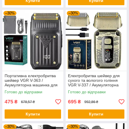
Купити
Купити
–30%
–30%
Портативна електробритва
Електробритва шейвер для
шейвер VGR V-363 /
сухого та вологого гоління
Акумуляторна машинка для
VGR V-337 / Акумуляторна
гоління / Чоловіча бритва
бритва / Бритва електрична
Готово до відправки
Готово до відправки
електрична
475
695
₴
₴
678,57 ₴
992,86 ₴
Купити
Купити
–30%
–30%