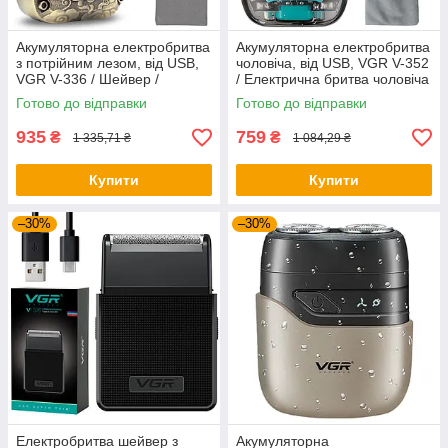
Акумуляторна електробритва
Акумуляторна електробритва
з потрійним лезом, від USB,
чоловіча, від USB, VGR V-352
VGR V-336 / Шейвер /
/ Електрична бритва чоловіча
Електрична бритва чоловіча
/ Шейвер
Готово до відправки
Готово до відправки
935
759
₴
₴
1 335,71 ₴
1 084,29 ₴
Купити
Купити
–30%
–30%
Електробритва шейвер з
Акумуляторна