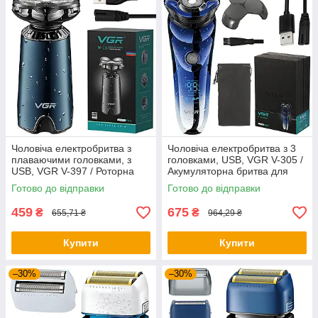
Чоловіча електробритва з
Чоловіча електробритва з 3
плаваючими головками, з
головками, USB, VGR V-305 /
USB, VGR V-397 / Роторна
Акумуляторна бритва для
бритва / Акумуляторна
сухого і вологого гоління
Готово до відправки
Готово до відправки
бритва
459
675
₴
₴
655,71 ₴
964,29 ₴
Купити
Купити
–30%
–30%