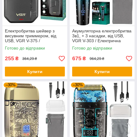
Електробритва шейвер з
Акумуляторна електробритва
висувним триммером, від
3в1, + 3 насадки, від USB,
USB, VGR V-375 /
VGR V-303 / Електрична
Акумуляторна електробритва
бритва чоловіча / Тример
Готово до відправки
Готово до відправки
триммер
255
675
₴
₴
364,29 ₴
964,29 ₴
Купити
Купити
–30%
–30%