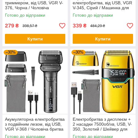
триммером, від USB, VGR V-
електробритва, від USB, VGR
376, Чорна / Чоловіча
V-345, Сірий / Машинка для
електробритва акумуляторна
гоління / Електрична бритва
Готово до відправки
Готово до відправки
для обличчя
279
339
₴
₴
398,57 ₴
484,29 ₴
Купити
Купити
–30%
–30%
Акумуляторна електробритва
Електробритва з дисплеєм +
з подвійним лезом, від USB,
2 насадки 7500об/хв, USB, V-
VGR V-368 / Чоловіча бритва
350, Золотий / Шейвер для
для обличчя / Шейвер
гоління / Бритва електрична
Готово до відправки
Готово до відправки