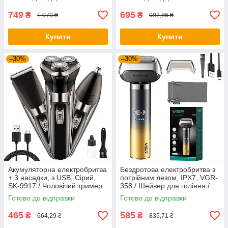
749
695
₴
₴
1 070 ₴
992,86 ₴
Купити
Купити
–30%
–30%
Акумуляторна електробритва
Бездротова електробритва з
+ 3 насадки, з USB, Сірий,
потрійним лезом, IPX7, VGR-
SK-9917 / Чоловічий тример
358 / Шейвер для гоління /
для гоління / Роторна бритва
Чоловіча машинка для
Готово до відправки
Готово до відправки
гоління
465
585
₴
₴
664,29 ₴
835,71 ₴