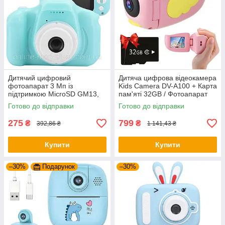
Дитячий цифровий
Дитяча цифрова відеокамера
фотоапарат 3 Мп із
Kids Camera DV-A100 + Карта
підтримкою MicroSD GM13,
пам'яті 32GB / Фотоапарат
М'ятний / Іграшкова міні
для дітей
Готово до відправки
Готово до відправки
камера для дітей
275
799
₴
₴
392,86 ₴
1 141,43 ₴
Купити
Купити
–30%
Подарунок
–30%