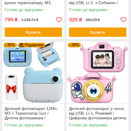
рулон термопаперу, M3,
від USB, Li-2, з Собакою /
Блакитний / Цифровий
Фотоапарат для дітей /
Готово до відправки
Готово до відправки
фотоапарат для дітей
Фотокамера дитяча
795
325
₴
₴
1 135,71 ₴
464,29 ₴
Купити
Купити
–30%
Подарунок
–30%
Дитячий фотоапарат 12Мп,
Дитячий фотоапарат у чохлі,
M3 + Термопапір 1шт /
від USB, Li-1, Рожевий /
Дитяча фотокамера /
Цифрова фотокамера дитяча
Фотоапарат миттєвого друку
/ Дитячий цифровий
Готово до відправки
Готово до відправки
фотоапарат