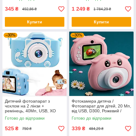
Фотокамера дитяча
друку для дітей
345
1 249
₴
₴
492,86 ₴
1 784,29 ₴
Купити
Купити
–30%
–30%
Дитячий фотоапарат з
Фотокамера дитяча /
чохлом на 2 лінзи +
Фотоапарат для дітей, 20 Мп,
ремінець, 40Мп, USB, XO
від USB, D300, Рожевий /
XJ01, Блакитний / Дитяча
Дитячий цифровий
Готово до відправки
Готово до відправки
камера / Цифровий
фотоапарат Свинка
фотоапарат
525
339
₴
₴
750 ₴
484,29 ₴