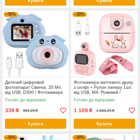
Купити
Купити
–30%
–30%
Дитячий цифровий
Фотокамера миттєвого друку
фотоапарат Свинка, 20 Мп,
з селфі + Рулон паперу 1шт,
від USB, D300 / Фотокамера
від USB, M4, Рожевий /
дитяча / Фотоапарат для
Дитячий фотоапарат з
Готово до відправки
Готово до відправки
дітей
друком
339
1 109
₴
₴
484,29 ₴
1 584,29 ₴
Купити
Купити
–30%
–30%