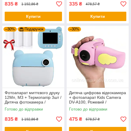
835
335
₴
₴
1 192,86 ₴
478,57 ₴
Купити
Купити
–30%
Подарунок
–30%
Фотоапарат миттєвого друку
Дитяча цифрова відеокамера
12Мп, M3 + Термопапір 3шт /
+ фотоапарат Kids Camera
Дитяча фотокамера /
DV-A100, Рожевий /
Цифровий фотоапарат
Фотоапарат для дітей
Готово до відправки
Готово до відправки
835
475
₴
₴
1 192,86 ₴
678,57 ₴