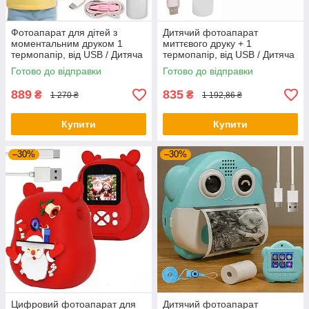
Фотоапарат для дітей з
Дитячий фотоапарат
моментальним друком 1
миттєвого друку + 1
термопапір, від USB / Дитяча
термопапір, від USB / Дитяча
фотокамера / Камера
фотокамера / Камера для
Готово до відправки
Готово до відправки
миттєвого друку
друку фото
889
835
₴
₴
1 270 ₴
1 192,86 ₴
Купити
Купити
–30%
–30%
Цифровий фотоапарат для
Дитячий фотоапарат