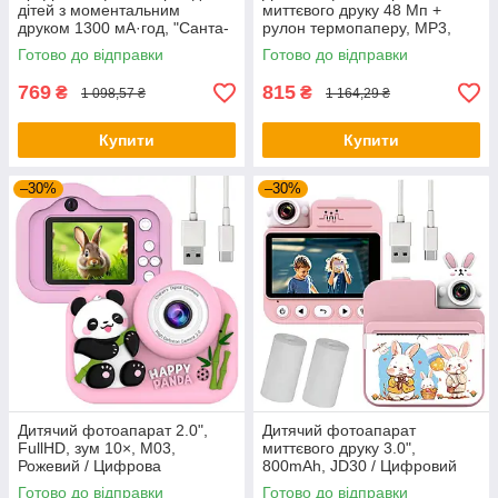
дітей з моментальним
миттєвого друку 48 Мп +
друком 1300 мА·год, "Санта-
рулон термопаперу, MP3,
Клаус" / Дитяча фотокамера
Блакитний / Дитяча цифрова
Готово до відправки
Готово до відправки
моментального друку
камера
769
815
₴
₴
1 098,57 ₴
1 164,29 ₴
Купити
Купити
–30%
–30%
Дитячий фотоапарат 2.0",
Дитячий фотоапарат
FullHD, зум 10×, M03,
миттєвого друку 3.0",
Рожевий / Цифрова
800mAh, JD30 / Цифровий
фотокамера для дітей /
фотоапарат моментального
Готово до відправки
Готово до відправки