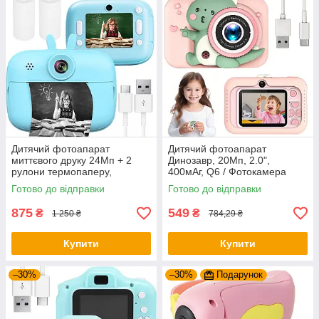
Дитячий фотоапарат
Дитячий фотоапарат
миттєвого друку 24Мп + 2
Динозавр, 20Мп, 2.0",
рулони термопаперу,
400мАг, Q6 / Фотокамера
Блакитний / Дитяча цифрова
дитяча / Цифровий
Готово до відправки
Готово до відправки
камера
фотоапарат для дітей
875
549
₴
₴
1 250 ₴
784,29 ₴
Купити
Купити
–30%
–30%
Подарунок