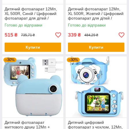
Дитячий фотоапарат 12Мп,
Дитячий фотоапарат 12Мп,
XL 500R, Синій / Цифровий
XL 500R, Жовтий / Цифровий
фотоапарат для дітей /
фотоапарат для дітей /
Фотокамера дитяча
Фотокамера дитяча
Готово до відправки
Готово до відправки
515
339
₴
₴
735,71 ₴
484,29 ₴
Купити
Купити
–30%
–30%
Дитячий фотоапарат
Дитячий цифровий
миттєвого друку 12Мп +
фотоапарат з чохлом, 12Мп,