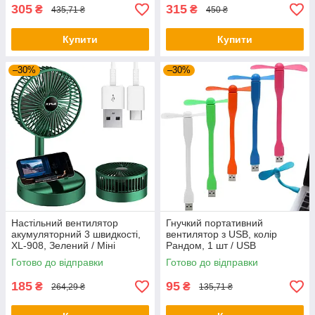
305
315
₴
₴
435,71 ₴
450 ₴
Купити
Купити
–30%
–30%
Настільний вентилятор
Гнучкий портативний
акумуляторний 3 швидкості,
вентилятор з USB, колір
XL-908, Зелений / Міні
Рандом, 1 шт / USB
вентилятор / Маленький
вентилятор для ноутбука /
Готово до відправки
Готово до відправки
вентилятор
Міні вентилятор
185
95
₴
₴
264,29 ₴
135,71 ₴