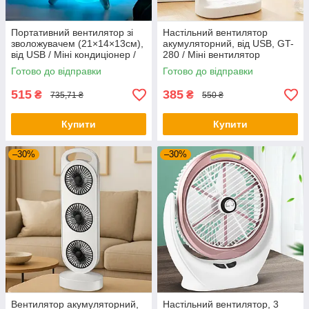
Портативний вентилятор зі
Настільний вентилятор
зволожувачем (21×14×13см),
акумуляторний, від USB, GT-
від USB / Міні кондиціонер /
280 / Міні вентилятор
Міні вентилятор
портативний / Вентилятор на
Готово до відправки
Готово до відправки
стіл
515
385
₴
₴
735,71 ₴
550 ₴
Купити
Купити
–30%
–30%
Вентилятор акумуляторний,
Настільний вентилятор, 3