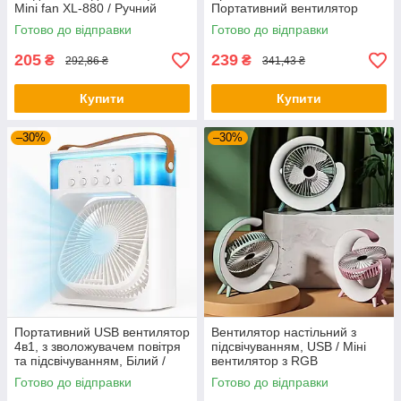
Mini fan XL-880 / Ручний
Портативний вентилятор
вентилятор акумуляторний
акумуляторний для спорту
Готово до відправки
Готово до відправки
205
239
₴
₴
292,86 ₴
341,43 ₴
Купити
Купити
–30%
–30%
Портативний USB вентилятор
Вентилятор настільний з
4в1, з зволожувачем повітря
підсвічуванням, USB / Міні
та підсвічуванням, Білий /
вентилятор з RGB
Настільний вентилятор
підсвічуванням / Портативний
Готово до відправки
Готово до відправки
вентилятор