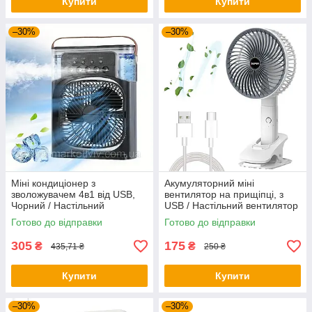
Купити
Купити
–30%
–30%
Міні кондиціонер з
Акумуляторний міні
зволожувачем 4в1 від USB,
вентилятор на прищіпці, з
Чорний / Настільний
USB / Настільний вентилятор
вентилятор / Портативний
з обертанням
Готово до відправки
Готово до відправки
кондиціонер
305
175
₴
₴
435,71 ₴
250 ₴
Купити
Купити
–30%
–30%