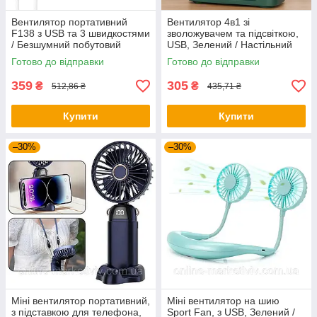
Вентилятор портативний
Вентилятор 4в1 зі
F138 з USB та 3 швидкостями
зволожувачем та підсвіткою,
/ Безшумний побутовий
USB, Зелений / Настільний
вентилятор
міні кондиціонер /
Готово до відправки
Готово до відправки
Зволожувач повітря
359
305
₴
₴
512,86 ₴
435,71 ₴
Купити
Купити
–30%
–30%
Міні вентилятор портативний,
Міні вентилятор на шию
з підставкою для телефона,
Sport Fan, з USB, Зелений /