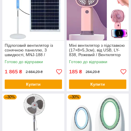
Підлоговий вентилятор із
Міні вентилятор з підставкою
сонячною панеллю, 3
(17×8×5,3см), від USB, LY-
швидкості, MNJ-188 /
838, Рожевий / Вентилятор
Побутовий вентилятор /
ручний / Настільний
Готово до відправки
Готово до відправки
Вентилятор для дому
вентилятор
1 865
185
₴
₴
2 664,29 ₴
264,29 ₴
Купити
Купити
–30%
–30%