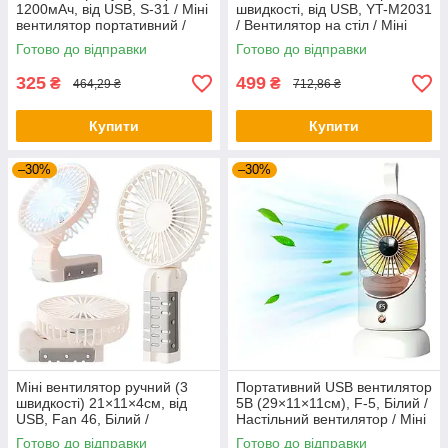
1200мАч, від USB, S-31 / Міні
швидкості, від USB, YT-M2031
вентилятор портативний /
/ Вентилятор на стіл / Міні
Настільний вентилятор
вентилятор акумуляторний
Готово до відправки
Готово до відправки
325
499
₴
₴
464,29 ₴
712,86 ₴
Купити
Купити
–30%
–30%
Міні вентилятор ручний (3
Портативний USB вентилятор
швидкості) 21×11×4см, від
5В (29×11×11см), F-5, Білий /
USB, Fan 46, Білий /
Настільний вентилятор / Міні
Портативний вентилятор
вентилятор
Готово до відправки
Готово до відправки