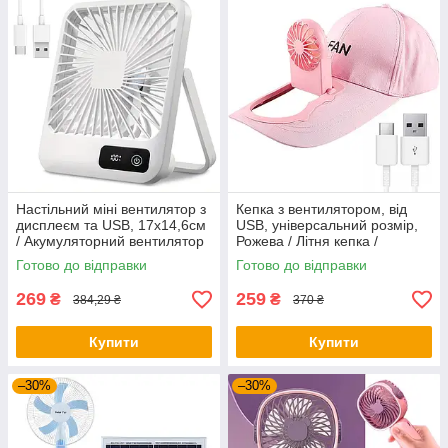
Настільний міні вентилятор з
Кепка з вентилятором, від
дисплеєм та USB, 17х14,6см
USB, універсальний розмір,
/ Акумуляторний вентилятор
Рожева / Літня кепка /
на стіл
Бейсболка з вентилятором
Готово до відправки
Готово до відправки
269
259
₴
₴
384,29 ₴
370 ₴
Купити
Купити
–30%
–30%