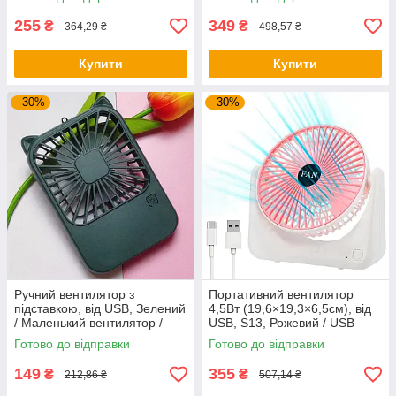
255
349
₴
₴
364,29 ₴
498,57 ₴
Купити
Купити
–30%
–30%
Ручний вентилятор з
Портативний вентилятор
підставкою, від USB, Зелений
4,5Вт (19,6×19,3×6,5см), від
/ Маленький вентилятор /
USB, S13, Рожевий / USB
Міні вентилятор портативний
вентилятор / Міні вентилятор
Готово до відправки
Готово до відправки
149
355
₴
₴
212,86 ₴
507,14 ₴