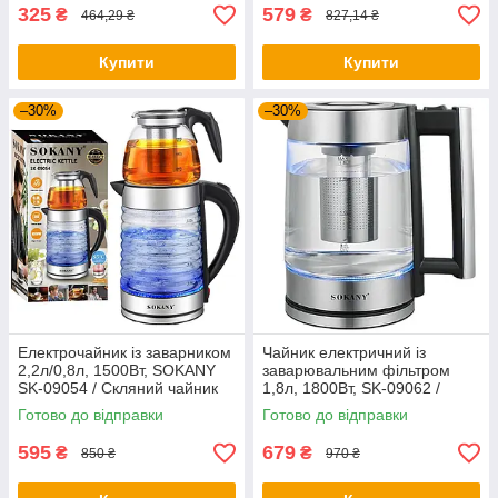
325
579
₴
₴
464,29 ₴
827,14 ₴
Купити
Купити
–30%
–30%
Електрочайник із заварником
Чайник електричний із
2,2л/0,8л, 1500Вт, SOKANY
заварювальним фільтром
SK-09054 / Скляний чайник
1,8л, 1800Вт, SK-09062 /
електричний
Електрочайник скляний з
Готово до відправки
Готово до відправки
підсвічуванням
595
679
₴
₴
850 ₴
970 ₴