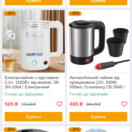
Купити
Купити
–30%
–30%
Електрочайник з підставкою
Автомобільний чайник від
2,2л, 1500Вт, від мережі, SK-
прикурювача 12V, 300W,
SH-1064 / Електричний
500мл, Crownberg СВ 2848 /
чайник / Побутовий чайник
Електрочайник з нержавіючої
Готово до відправки
Готово до відправки
для дому
сталі
505
465
₴
₴
721,43 ₴
664,29 ₴
Купити
Купити
–30%
–30%