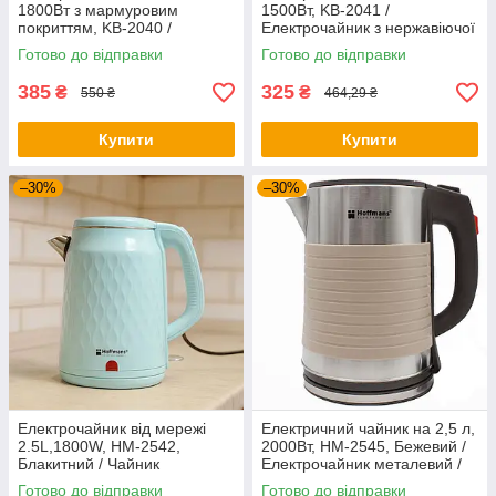
1800Вт з мармуровим
1500Вт, KB-2041 /
покриттям, KB-2040 /
Електрочайник з нержавіючої
Дисковий електрочайник
сталі / Дисковий чайник
Готово до відправки
Готово до відправки
385
325
₴
₴
550 ₴
464,29 ₴
Купити
Купити
–30%
–30%
Електрочайник від мережі
Електричний чайник на 2,5 л,
2.5L,1800W, HM-2542,
2000Вт, HM-2545, Бежевий /
Блакитний / Чайник
Електрочайник металевий /
електричний / Електричний
Дисковий чайник для дому
Готово до відправки
Готово до відправки