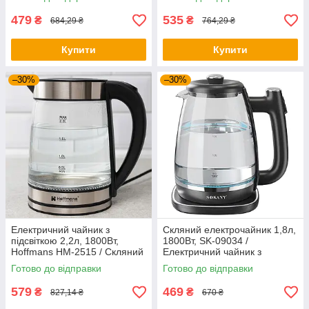
чайник
479
535
₴
₴
684,29 ₴
764,29 ₴
Купити
Купити
–30%
–30%
Електричний чайник з
Скляний електрочайник 1,8л,
підсвіткою 2,2л, 1800Вт,
1800Вт, SK-09034 /
Hoffmans HM-2515 / Скляний
Електричний чайник з
електрочайник дисковий
підсвіткою / Кухонний чайник
Готово до відправки
Готово до відправки
579
469
₴
₴
827,14 ₴
670 ₴