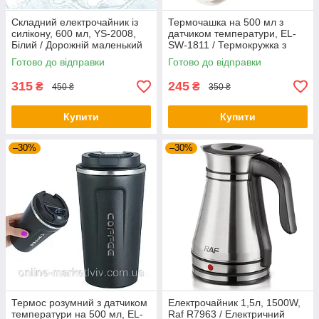
Складний електрочайник із
Термочашка на 500 мл з
силікону, 600 мл, YS-2008,
датчиком температури, EL-
Білий / Дорожній маленький
SW-1811 / Термокружка з
електричний чайник
сенсорним дисплеєм /
Готово до відправки
Готово до відправки
Розумний термос
315
245
₴
₴
450 ₴
350 ₴
Купити
Купити
–30%
–30%
Термос розумний з датчиком
Електрочайник 1,5л, 1500W,
температури на 500 мл, EL-
Raf R7963 / Електричний