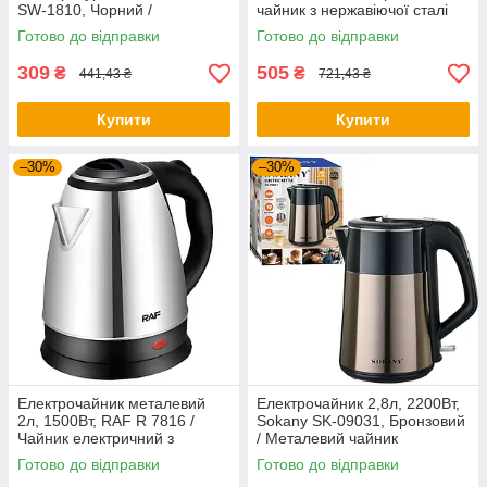
SW-1810, Чорний /
чайник з нержавіючої сталі
Термокружка з сенсорним
Готово до відправки
Готово до відправки
дисплеєм
309
505
₴
₴
441,43 ₴
721,43 ₴
Купити
Купити
–30%
–30%
Електрочайник металевий
Електрочайник 2,8л, 2200Вт,
2л, 1500Вт, RAF R 7816 /
Sokany SK-09031, Бронзовий
Чайник електричний з
/ Металевий чайник
нержавіючої сталі
електричний
Готово до відправки
Готово до відправки