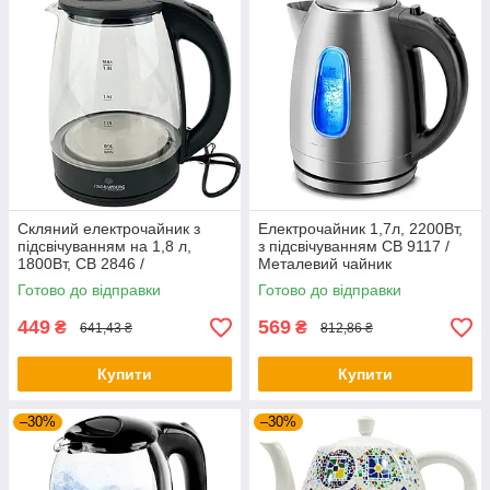
Скляний електрочайник з
Електрочайник 1,7л, 2200Вт,
підсвічуванням на 1,8 л,
з підсвічуванням CB 9117 /
1800Вт, CB 2846 /
Металевий чайник
Електричний чайник
електричний
Готово до відправки
Готово до відправки
дисковий
449
569
₴
₴
641,43 ₴
812,86 ₴
Купити
Купити
–30%
–30%