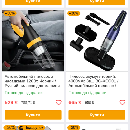
Купити
Купити
–30%
–30%
Автомобільний пилосос з
Пилосос акумуляторний,
насадками 120Вт, Чорний /
4000мАг, 3в1, BG-XCQ01 /
Ручний пилосос для машини
Автомобільний пилосос /
/ Бездротовий пилосос
Пилосос для машини /
Готово до відправки
Готово до відправки
Автопилосос
529
665
₴
₴
755,71 ₴
950 ₴
Купити
Купити
–30%
Подарунок
–30%