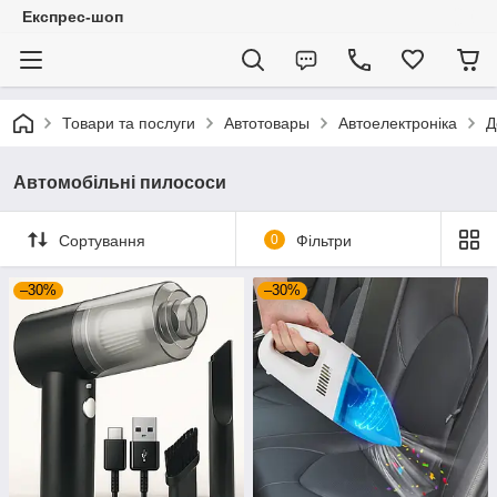
Експрес-шоп
Товари та послуги
Автотовары
Автоелектроніка
Д
Автомобільні пилососи
Сортування
0
Фільтри
–30%
–30%