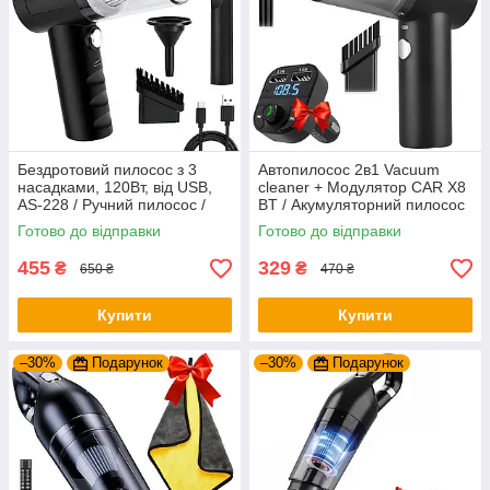
Бездротовий пилосос з 3
Автопилосос 2в1 Vacuum
насадками, 120Вт, від USB,
cleaner + Модулятор CAR X8
AS-228 / Ручний пилосос /
BT / Акумуляторний пилосос
Акумуляторний пилосос /
для машини з насадками
Готово до відправки
Готово до відправки
Автомобільний пилосос
455
329
₴
₴
650 ₴
470 ₴
Купити
Купити
–30%
Подарунок
–30%
Подарунок