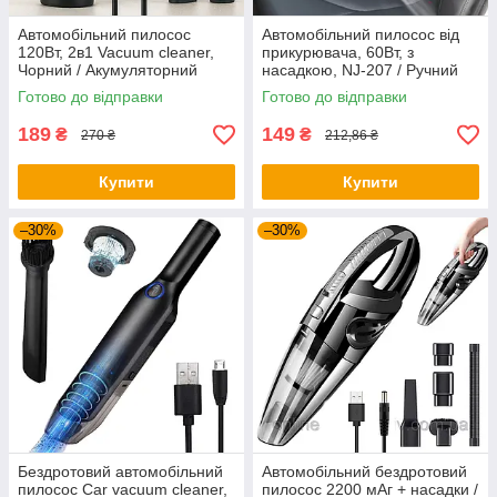
Автомобільний пилосос
Автомобільний пилосос від
120Вт, 2в1 Vacuum cleaner,
прикурювача, 60Вт, з
Чорний / Акумуляторний
насадкою, NJ-207 / Ручний
пилосос для машини з
автопилосос / Пилосос для
Готово до відправки
Готово до відправки
насадками
авто
189
149
₴
₴
270 ₴
212,86 ₴
Купити
Купити
–30%
–30%
Бездротовий автомобільний
Автомобільний бездротовий
пилосос Car vacuum cleaner,
пилосос 2200 мАг + насадки /