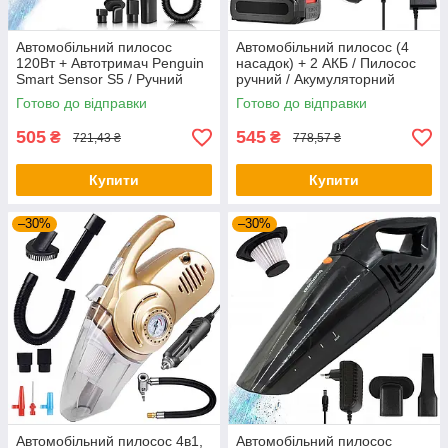
Автомобільний пилосос
Автомобільний пилосос (4
120Вт + Автотримач Penguin
насадок) + 2 АКБ / Пилосос
Smart Sensor S5 / Ручний
ручний / Акумуляторний
пилосос на акумуляторі
пилосос / Пилосос для
Готово до відправки
Готово до відправки
машини
505
545
₴
₴
721,43 ₴
778,57 ₴
Купити
Купити
–30%
–30%
Автомобільний пилосос 4в1,
Автомобільний пилосос