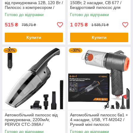
від прикурювача 12В, 120 Вт /
150Вт, 2 насадки, СВ 677 /
Пилосос з компресором /
Бездротовий пилосос для
Пилосос для машини
машини / Ручний пилосос
Готово до відправки
Готово до відправки
для авто
515
1 075
₴
₴
735,71 ₴
1 535,71 ₴
Купити
Купити
–30%
–30%
Автомобільний пилосос від
Автомобільний пилосос 6в1 +
прикурювача, 2200мАг,
4 насадки, USB, YT-M2042 /
PERVOI CTC-398A /
Ручний міні пилосос
Бездротовий пилосос /
Готово до відправки
Готово до відправки