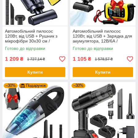
Автомобільний пилосос
Автомобільний пилосос
120Вт, від USB + Рушник з
120Вт, від USB + Зарядка для
мікрофібри 30х30 см /
акумулятора, 12В/6А /
Ручний пилосос бездротовий
Ручний пилосос бездротовий
Готово до відправки
Готово до відправки
1 209
1 105
₴
₴
1 727,14 ₴
1 578,57 ₴
Купити
Купити
–30%
Подарунок
–30%