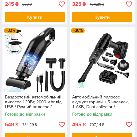
245
325
₴
₴
350 ₴
464,29 ₴
Купити
Купити
–30%
–30%
Бездротовий автомобільний
Автомобільний пилосос
пилосос 120Вт, 2000 мАг від
акумуляторний + 5 насадок,
USB / Ручний пилосос /
1 АКБ, Dust collector /
Акумуляторний пилосос для
Пилосос для машини
Готово до відправки
Готово до відправки
машини
549
495
₴
₴
784,29 ₴
707,14 ₴