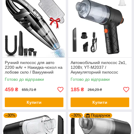
Ручний пилосос для авто
Автомобільний пилосос 2в1,
2200 мАг + Накидка-чохол на
120Вт, YT-M2037 /
лобове скло / Вакуумний
Акумуляторний пилосос
автомобільний пилосос
Готово до відправки
Готово до відправки
459
185
₴
₴
655,71 ₴
264,29 ₴
Купити
Купити
–30%
–30%
Подарунок