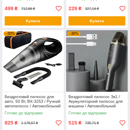
Ручний пилосос
499
229
₴
₴
712,86 ₴
327,14 ₴
Купити
Купити
–30%
–30%
Бездротовий пилосос для
Бездротовий пилосос 3в1 /
авто, 50 Вт, BX-3253 / Ручний
Акумуляторний пилосос для
автопилосос / Автомобільний
машини / Автомобільний
пилосос
пилосос
Готово до відправки
Готово до відправки
825
515
₴
₴
1 178,57 ₴
735,71 ₴