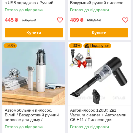
з USB зарядкою / Ручний
Вакуумний ручний пилосос
автопилосос від акумулятора
на акумуляторі
Готово до відправки
Готово до відправки
445
489
₴
₴
635,71 ₴
698,57 ₴
Купити
Купити
–30%
–30%
Подарунок
Автомобільний пилосос,
Автопилосос 120Вт, 2в1
Білий / Бездротовий ручний
Vacuum cleaner + Автолампи
пилосос для дому /
C6 H11 / Пилосос для
Портативний пилосос /
машини з насадками
Готово до відправки
Готово до відправки
Автопилосос