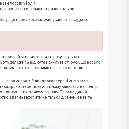
ати посадку і зліт.
к гравітації і системою горизонтальній
ейлону, що перешкоджає руйнуванню і швидкого
інноваційна новинка цього року, яку варто
оту залежить від кута нахилу кисті руки. Це весело,
ління накладкою-годинами набагато простіше і
ії і барометром. У квадрокоптере 4 инфокрасных
а квадрокоптере дозволяє йому зависати на повітрі.
 інопланетну літаючу тарілку. Поки на даний
істю здатна захопити не тільки дитини, а навіть