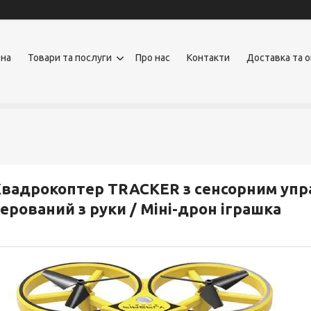
вна
Товари та послуги
Про нас
Контакти
Доставка та 
вадрокоптер TRACKER з сенсорним упр
ерований з руки / Міні-дрон іграшка