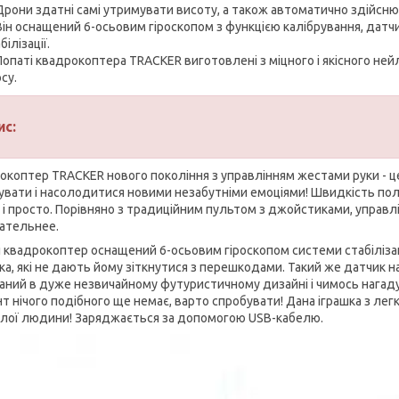
Дрони здатні самі утримувати висоту, а також автоматично здійснюв
Він оснащений 6-осьовим гіроскопом з функцією калібрування, датчи
білізації.
Лопаті квадрокоптера TRACKER виготовлені з міцного і якісного н
су.
ис:
окоптер TRACKER нового покоління з управлінням жестами руки - це 
увати і насолодитися новими незабутніми емоціями! Швидкість поль
о і просто. Порівняно з традиційним пультом з джойстиками, управ
ательнее.
 квадрокоптер оснащений 6-осьовим гіроскопом системи стабілізац
ка, які не дають йому зіткнутися з перешкодами. Такий же датчик н
аний в дуже незвичайному футуристичному дизайні і чимось нагадує
т нічого подібного ще немає, варто спробувати! Дана іграшка з легк
лої людини! Заряджається за допомогою USB-кабелю.