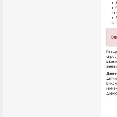
ста
зно
Оп
Квадр
спроб
цікав
заним
Даний
датчи
Викон
момен
дорос