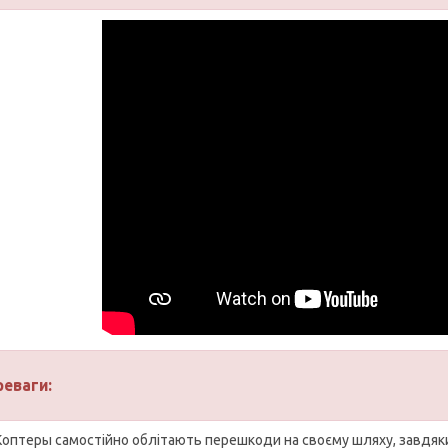
реваги:
Коптеры самостійно облітають перешкоди на своєму шляху, завдя