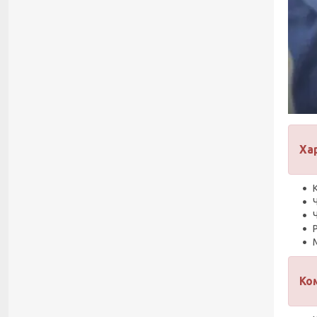
Ха
Ко