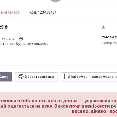
 в наявності
Код:
123458401
29 ₴
) 33-72-48
поверне
штовно з будь яких номерів
Опис
Характеристики
Інформація для замовлен
оловна особливість цього дрона — управління з
кий одягається на руку. Виконуючи певні жести 
весело, цікаво і пр