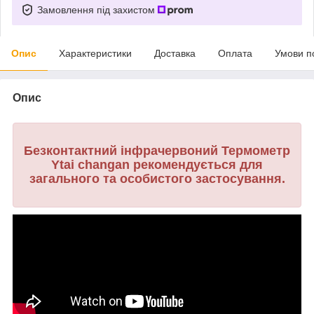
Замовлення під захистом
Опис
Характеристики
Доставка
Оплата
Умови п
Опис
Безконтактний інфрачервоний Термометр
Ytai changan рекомендується для
загального та особистого застосування.