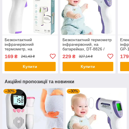
Безконтактний
Безконтактний термометр
Еле
інфрачервоний
інфрачервоний, на
інфр
термометр, на
батарейках, DT-8826 /
GP-1
батарейках, AIQURA AD-
Електронний градусник
град
169
229
179
₴
₴
241,43 ₴
327,14 ₴
801 / Електронний
елек
градусник безконтактний /
для 
Купити
Купити
Термометр електронний
Акційні пропозиції та новинки
–30%
–30%