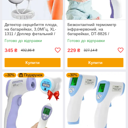
Детектор серцебиття плода,
Безконтактний термометр
на батарейках, 3,0МГц, XL-
інфрачервоний, на
1311 / Доплер фетальний /
батарейках, DT-8826 /
Портативний доплер
Електронний градусник
Готово до відправки
Готово до відправки
345
229
₴
₴
492,86 ₴
327,14 ₴
Купити
Купити
–30%
Подарунок
–30%