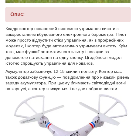
Опис:
Квадрокоптер оснащений системою утримання висоти з
використанням вбудованого електронного барометра. Пілот
може просто відпустити стіки управління, як в професійних
моделях, і коптер буде автоматично утримувати висоту. Крім
того, має функції автоматичного зльоту і посадки за
допомогою натискання на одну кнопку. Ці здібності моделі
істотно спрощують управління для новачків.
Акумулятор забезпечує 12-15 хвилин польоту.
Коптер має
також додаткову функцію — повідомлення про низький рівень
заряду акумулятора. При цьому блимають світлодіодні вогні
на корпусі, а коптер знижується і не дає набрати висоти.