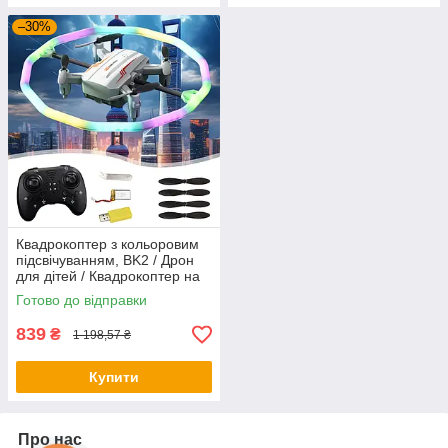
–30%
Квадрокоптер з кольоровим
підсвічуванням, BK2 / Дрон
для дітей / Квадрокоптер на
пульті керування / Коптер для
Готово до відправки
дітей
839
₴
1 198,57 ₴
Купити
Про нас