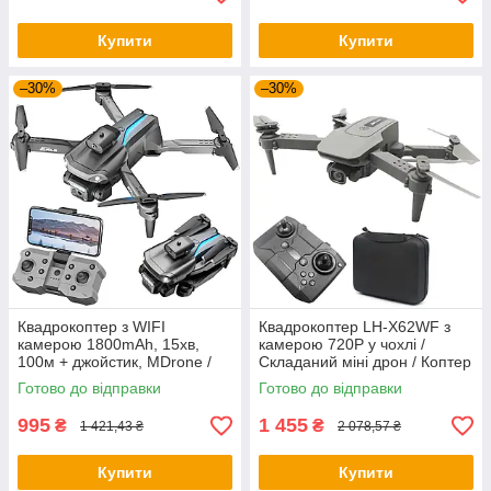
Купити
Купити
–30%
–30%
Квадрокоптер з WIFI
Квадрокоптер LH-X62WF з
камерою 1800mAh, 15хв,
камерою 720P у чохлі /
100м + джойстик, MDrone /
Складаний міні дрон / Коптер
Дитячий коптер / Складаний
з пультом
Готово до відправки
Готово до відправки
дрон з пультом
995
1 455
₴
₴
1 421,43 ₴
2 078,57 ₴
Купити
Купити