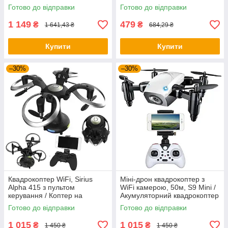
камерою та підсвіткою
радіокеруванні
Готово до відправки
Готово до відправки
1 149
479
₴
₴
1 641,43 ₴
684,29 ₴
Купити
Купити
–30%
–30%
Квадрокоптер WiFi, Sirius
Міні-дрон квадрокоптер з
Alpha 415 з пультом
WiFi камерою, 50м, S9 Mini /
керування / Коптер на
Акумуляторний квадрокоптер
радіокеруванні / Дрон з
/ Ударостійкий складаний
Готово до відправки
Готово до відправки
камерою
дрон
1 015
1 015
₴
₴
1 450 ₴
1 450 ₴