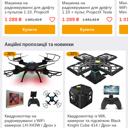
Машинка на
Машинка на
Міні
радіокеруванні для дріфту
радіокеруванні для дріфту
WiFi
з пультом 1:10, ProjectX
1:10 + пульт, ProjectX Tesla
Mini
Nissan 350Z, Синій /
Cybertruck Pickup, Сірий /
квад
1 289
1 289
1 0
₴
₴
1 841,43 ₴
1 841,43 ₴
Іграшкова машинка з
Автомобіль на
Удар
повним приводом
радіокеруванні
дро
Купити
Купити
Акційні пропозиції та новинки
–30%
–30%
Квадрокоптер на
Квадрокоптер із Wifi,
радіокеруванні з WiFi
камерою та підсвіткою Black
камерою LH-X43W / Дрон з
Knight Cube 414 / Дрон на