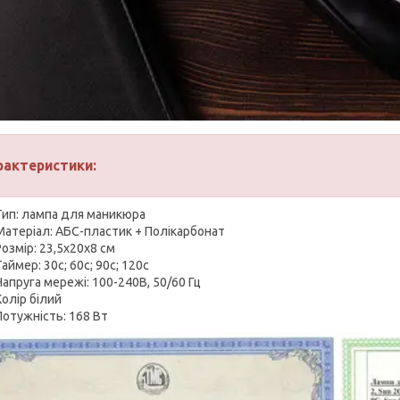
рактеристики:
Тип: лампа для маникюра
Матеріал: АБС-пластик + Полікарбонат
Розмір: 23,5x20x8 см
Таймер: 30с; 60с; 90с; 120с
Напруга мережі: 100-240В, 50/60 Гц
Колір білий
Потужність: 168 Вт