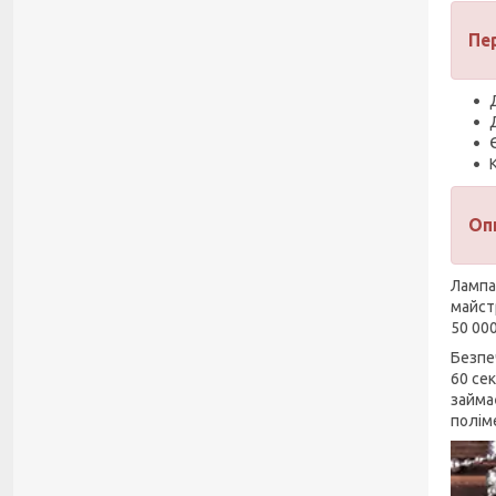
Пе
Оп
Лампа
майст
50 00
Безпе
60 се
займа
полім