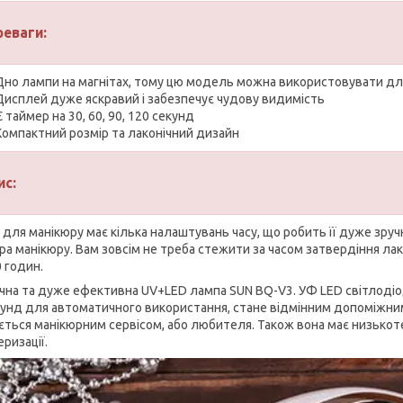
реваги:
Дно лампи на магнітах, тому цю модель можна використовувати д
Дисплей дуже яскравий і забезпечує чудову видимість
Є таймер на 30, 60, 90, 120 секунд
Компактний розмір та лаконічний дизайн
ис:
 для манікюру має кілька налаштувань часу, що робить її дуже зру
ра манікюру. Вам зовсім не треба стежити за часом затвердіння ла
0 годин.
чна та дуже ефективна UV+LED лампа SUN BQ-V3. УФ LED світлодіо
кунд для автоматичного використання, стане відмінним допоміжним
ється манікюрним сервісом, або любителя. Також вона має низьк
еризації.