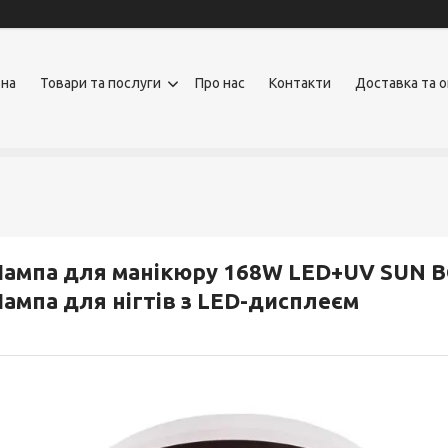
вна
Товари та послуги
Про нас
Контакти
Доставка та 
ампа для манікюру 168W LED+UV SUN B
ампа для нігтів з LED-дисплеєм