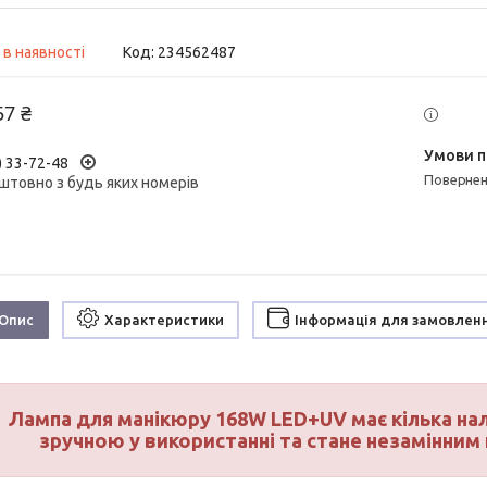
 в наявності
Код:
234562487
57 ₴
) 33-72-48
поверне
штовно з будь яких номерів
Опис
Характеристики
Інформація для замовлен
Лампа для манікюру 168W LED+UV має кілька нал
зручною у використанні та стане незамінним