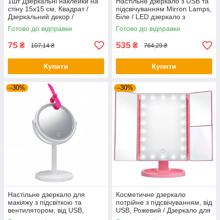
1шт Дзеркальні наклейки на
Настільне дзеркало з USB та
стіну 15x15 см, Квадрат /
підсвічуванням Mirron Lamps,
Дзеркальний декор /
Біле / LED дзеркало з
Акрилове дзеркало /
підставкою / Косметичне
Готово до відправки
Готово до відправки
Дзеркальна мозайка
дзеркало
75
535
₴
₴
107,14 ₴
764,29 ₴
Купити
Купити
–30%
–30%
Настільне дзеркало для
Косметичне дзеркало
макіяжу з підсвіткою та
потрійне з підсвічуванням, від
вентилятором, від USB,
USB, Рожевий / Дзеркало для
TV000201 / Косметичне
макіяжу / Дзеркало настільне