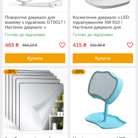
Поворотне дзеркало для
Косметичне дзеркало з LED
макіяжу з підсвіткою GT0017 /
підсвічуванням XW 810 /
Настінне дзеркало з
Настільне дзеркало для
підсвіткою / Косметичне
макіяжу / Сенсорне дзеркало
Готово до відправки
Готово до відправки
дзеркало
465
415
₴
₴
664,29 ₴
592,86 ₴
Купити
Купити
–30%
–30%