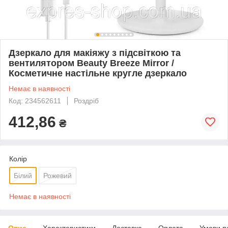
Дзеркало для макіяжу з підсвіткою та
вентилятором Beauty Breeze Mirror /
Косметичне настільне кругле дзеркало
Немає в наявності
Код: 234562611
Роздріб
412,86
₴
Колір
Білий
Рожевий
Немає в наявності
Опис
Характеристики
Доставка
Оплата
Умови п