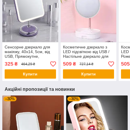
Сенсорне дзеркало для
Косметичне дзеркало з
Косм
макіяжу, 40х14, 5см, від
LED підсвіткою від USB /
LED 
USB, Прямокутне,
Настільне дзеркало для
Роже
Фіолетовий / Косметичне
макіяжу / Сенсорне
дзер
325
509
505
₴
₴
464,29 ₴
727,14 ₴
дзеркало / Настільне
дзеркало
Сенс
дзеркало з підсвіткою
Купити
Купити
Акційні пропозиції та новинки
–30%
–30%