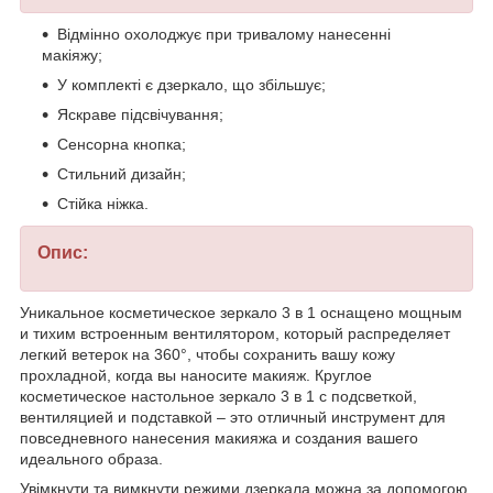
Відмінно охолоджує при тривалому нанесенні
макіяжу;
У комплекті є дзеркало, що збільшує;
Яскраве підсвічування;
Сенсорна кнопка;
Стильний дизайн;
Стійка ніжка.
Опис:
Уникальное косметическое зеркало 3 в 1 оснащено мощным
и тихим встроенным вентилятором, который распределяет
легкий ветерок на 360°, чтобы сохранить вашу кожу
прохладной, когда вы наносите макияж. Круглое
косметическое настольное зеркало 3 в 1 с подсветкой,
вентиляцией и подставкой – это отличный инструмент для
повседневного нанесения макияжа и создания вашего
идеального образа.
Увімкнути та вимкнути режими дзеркала можна за допомогою