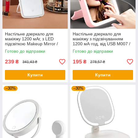
Настільне дзеркало для
Настільне дзеркало для
макіяжу 1200 мАг, з LED
макіяжу з підсвічуванням
підсвіткою Makeup Mirror /
1200 мА·год, від USB M007 /
Сенсорне настільне дзеркало
Косметичне дзеркало /
Готово до відправки
Готово до відправки
/ Дзеркало з підсвіткою
Акумуляторне дзеркало
239
195
₴
₴
341,43 ₴
278,57 ₴
Купити
Купити
–30%
–30%