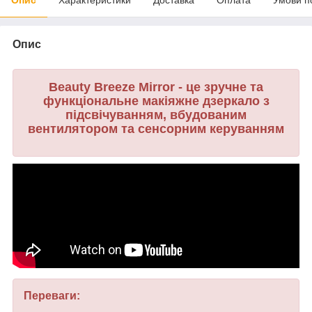
Опис
Beauty Breeze Mirror - це зручне та
функціональне макіяжне дзеркало з
підсвічуванням, вбудованим
вентилятором та сенсорним керуванням
Переваги: