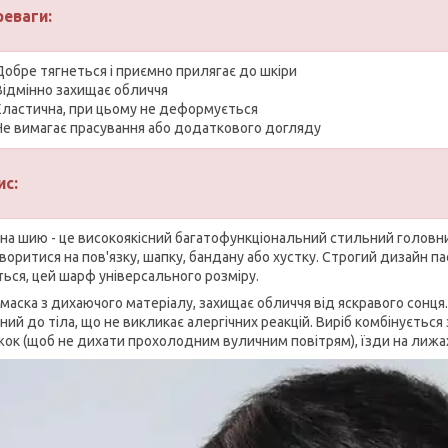
реваги:
Добре тягнеться і приємно прилягає до шкіри
Відмінно захищає обличчя
Еластична, при цьому не деформується
Не вимагає прасування або додаткового догляду
ис:
на шию - це високоякісний багатофункціональний стильний головни
оритися на пов'язку, шапку, бандану або хустку. Строгий дизайн па
ться, цей шарф універсального розміру.
маска з дихаючого матеріалу, захищає обличчя від яскравого сонця.
ний до тіла, що не викликає алергічних реакцій. Виріб комбінуєтьс
жок (щоб не дихати прохолодним вуличним повітрям), їзди на лижах 