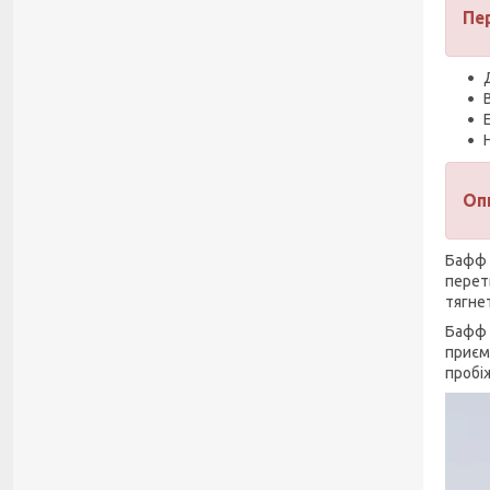
Пе
Оп
Бафф 
перетв
тягне
Бафф 
приєм
пробі