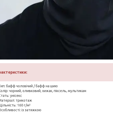
рактеристики:
Тип: бафф чоловічий / бафф на шию
Колір: чорний, оливковий, хижак, піксель, мультикам
Стать: унісекс
Матеріал: трикотаж
Щільність: 160 г/м²
Особливості: із затяжкою