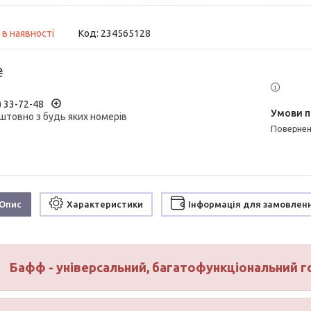
 в наявності
Код:
234565128
₴
) 33-72-48
штовно з будь яких номерів
поверне
Опис
Характеристики
Інформація для замовлен
Бафф - універсальний, багатофункціональний го