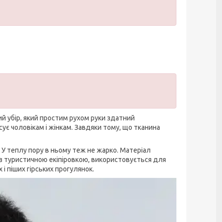
й убір, який простим рухом руки здатний
сує чоловікам і жінкам. Завдяки тому, що тканина
 У теплу пору в ньому теж не жарко. Матеріал
я з туристичною екіпіровкою, використовується для
і піших гірських прогулянок.