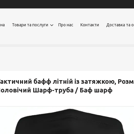
вна
Товари та послуги
Про нас
Контакти
Доставка та 
актичний бафф літній із затяжкою, Розм
оловічий Шарф-труба / Баф шарф