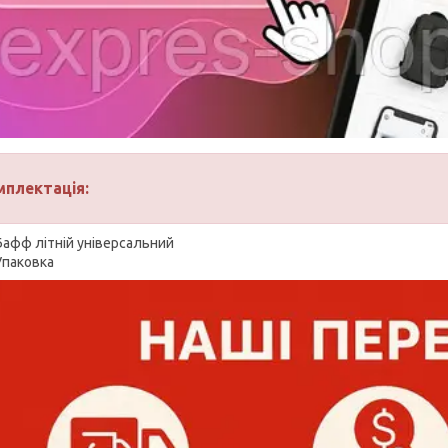
мплектація:
Бафф літній універсальний
Упаковка