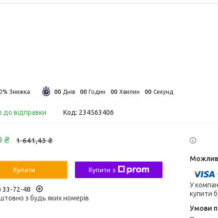
0
0
0
0
0
0
0
0
30%
Днів
Годин
Хвилин
Секунд
о до відправки
Код:
234563406
9 ₴
1 641,43 ₴
Купити
Купити з
У компан
) 33-72-48
купити б
штовно з будь яких номерів