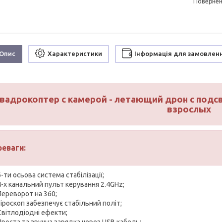
поверне
Опис
Характеристики
Інформація для замовлен
вадрокоптер с камерой - летающий дрон с подсв
взрослых
реваги:
6-ти осьова система стабілізації;
4-х канальний пульт керування 2.4GHz;
Переворот на 360;
Гіроскоп забезпечує стабільний політ;
Світлодіодні ефекти;