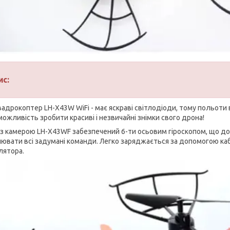
ис:
квадрокоптер LH-X43W WiFi - має яскраві світлодіоди, тому польоти
можливість зробити красиві і незвичайні знімки свого дрона!
із камерою LH-X43WF забезпечений 6-ти осьовим гіроскопом, що до
нювати всі задумані команди. Легко заряджається за допомогою ка
лятора.