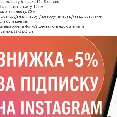
Час польоту: близько 10-15 хвилин;
Дальність польоту: 100 м
Висота польоту: 70 м
Рух: вгору/вниз, ліворуч/праворуч, вперед/назад, обертання;
Кількість каналів: 4;
Камера робить фото/відео за командою з пульта;
Розміри: 32х32х5 см;