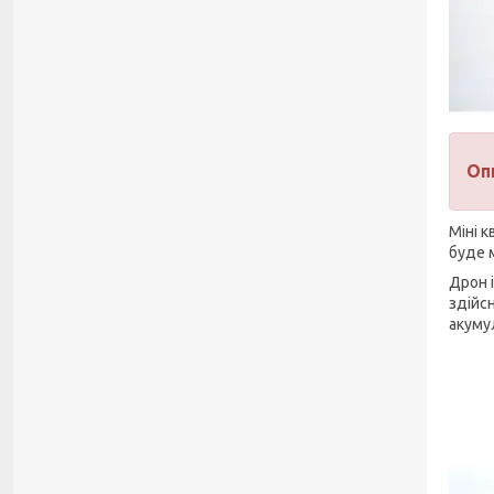
Оп
Міні 
буде 
Дрон 
здійс
акуму