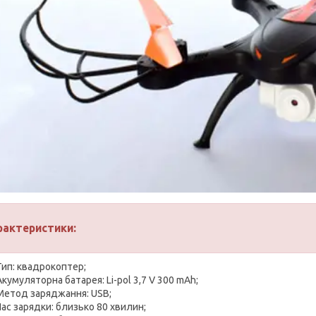
рактеристики:
Тип: квадрокоптер;
Акумуляторна батарея: Li-pol 3,7 V 300 mAh;
Метод заряджання: USB;
Час зарядки: близько 80 хвилин;