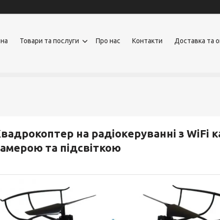
вна
Товари та послуги
Про нас
Контакти
Доставка та 
вадрокоптер на радіокеруванні з WiFi 
амерою та підсвіткою