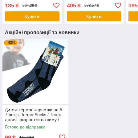
для дітей на руку
для дівчинки та хлопчика /
для 
185
405
395
₴
₴
264,29 ₴
578,57 ₴
Термокомплект
Тер
Купити
Купити
Акційні пропозиції та новинки
–30%
Дитячі термошкарпетки на 5-
7 років, Termo Socks / Теплі
дитячі шкарпетки на зиму /
Термошкарпетки для дітей
Готово до відправки
99
₴
141,43 ₴