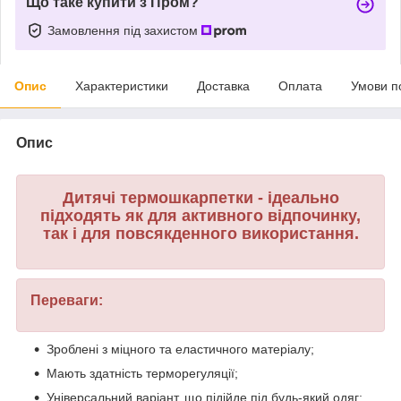
Що таке купити з Пром?
Замовлення під захистом
Опис
Характеристики
Доставка
Оплата
Умови п
Опис
Дитячі термошкарпетки - ідеально
підходять як для активного відпочинку,
так і для повсякденного використання.
Переваги:
Зроблені з міцного та еластичного матеріалу;
Мають здатність терморегуляції;
Універсальний варіант, що підійде під будь-який одяг;