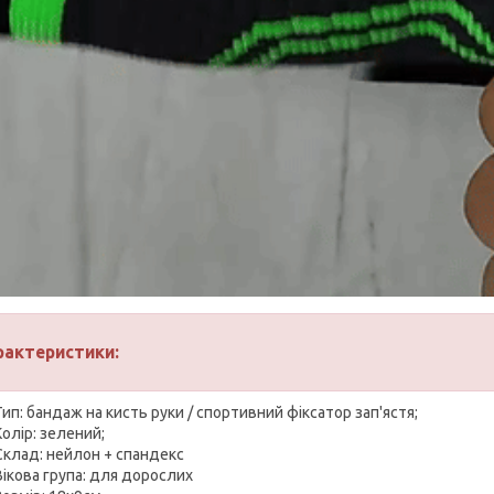
рактеристики:
Тип: бандаж на кисть руки / спортивний фіксатор зап'ястя;
Колір: зелений;
Склад: нейлон + спандекс
Вікова група: для дорослих