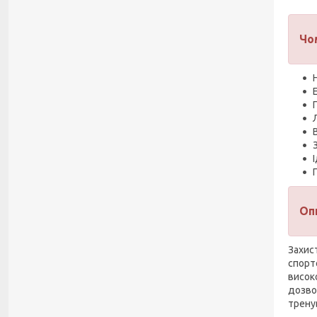
Чо
Оп
Захис
спорт
високо
дозво
трену