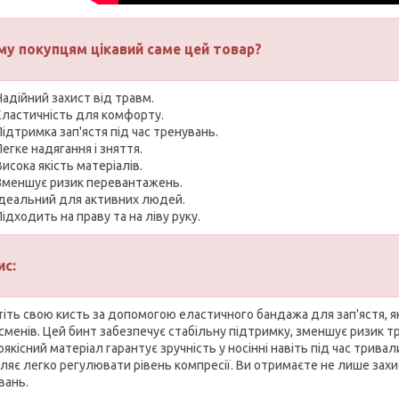
му покупцям цікавий саме цей товар?
Надійний захист від травм.
Еластичність для комфорту.
Підтримка зап'ястя під час тренувань.
Легке надягання і зняття.
Висока якість матеріалів.
Зменшує ризик перевантажень.
Ідеальний для активних людей.
Підходить на праву та на ліву руку.
ис:
тіть свою кисть за допомогою еластичного бандажа для зап'ястя, 
сменів. Цей бинт забезпечує стабільну підтримку, зменшує ризик т
якісний матеріал гарантує зручність у носінні навіть під час трив
ляє легко регулювати рівень компресії. Ви отримаєте не лише захи
вань.