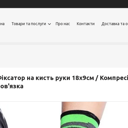
вна
Товари та послуги
Про нас
Контакти
Доставка та 
іксатор на кисть руки 18х9см / Компре
ов'язка