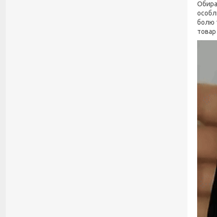
Обира
особл
болю 
товар