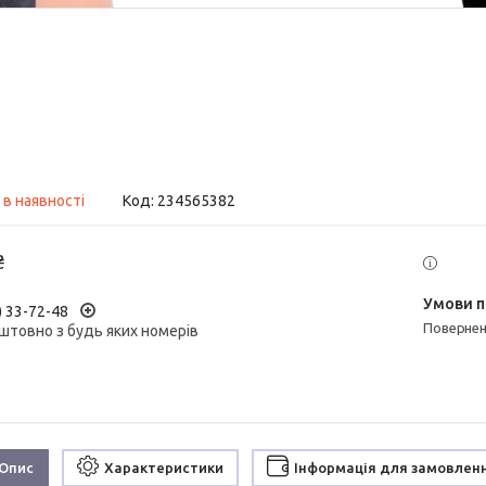
 в наявності
Код:
234565382
₴
) 33-72-48
поверне
штовно з будь яких номерів
Опис
Характеристики
Інформація для замовлен