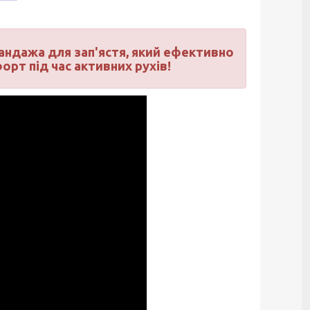
андажа для зап'ястя, який ефективно
рт під час активних рухів!