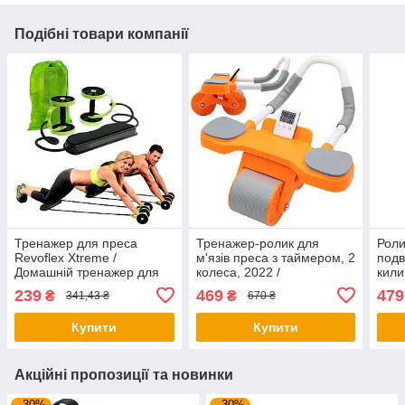
Подібні товари компанії
Тренажер для преса
Тренажер-ролик для
Роли
Revoflex Xtreme /
м'язів преса з таймером, 2
подв
Домашній тренажер для
колеса, 2022 /
кили
преса / Тренажер для
Автоматичний тренажер
Гімн
239
469
479
₴
₴
341,43 ₴
670 ₴
тренування преса
колесо / Колесо для преса
коле
Купити
Купити
Акційні пропозиції та новинки
–30%
–30%