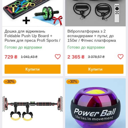
Дошка для віджимань
Віброплатформа з 2
Foldable Push Up Board +
еспандерами + пульт, до
Ролик для преса Profi Sports /
150кг / Фітнес платформа
Платформа з упорами
для вправ на все тіло
Готово до відправки
Готово до відправки
729
2 365
₴
₴
1 041,43 ₴
3 378,57 ₴
Купити
Купити
–30%
–30%