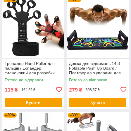
Тренажер Hand Puller для
Дошка для віджимань 14в1
пальців / Еспандер
Foldable Push Up Board /
силіконовий для розробки
Платформа з упорами для
пальців руки
віджимань / Тренажер для
Готово до відправки
Готово до відправки
віджимання
115
279
₴
₴
164,29 ₴
398,57 ₴
Купити
Купити
–30%
–30%