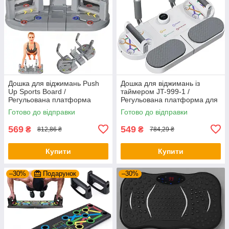
Дошка для віджимань Push
Дошка для віджимань із
Up Sports Board /
таймером JT-999-1 /
Регульована платформа
Регульована платформа для
тренажер для віджимань /
віджимань / Фітнес тренажер
Готово до відправки
Готово до відправки
Упори від підлоги
для преса
569
549
₴
₴
812,86 ₴
784,29 ₴
Купити
Купити
–30%
Подарунок
–30%