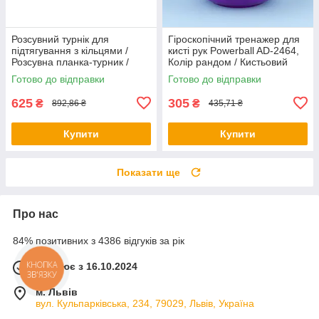
Розсувний турнік для
Гіроскопічний тренажер для
підтягування з кільцями /
кисті рук Powerball AD-2464,
Розсувна планка-турник /
Колір рандом / Кистьовий
Турнік у дверний отвір
еспандер / Гіроскопічний
Готово до відправки
Готово до відправки
еспандер
625
305
₴
₴
892,86 ₴
435,71 ₴
Купити
Купити
Показати ще
Про нас
84% позитивних з 4386 відгуків за рік
Працює з 16.10.2024
КНОПКА
ЗВ'ЯЗКУ
м. Львів
вул. Кульпарківська, 234, 79029, Львів, Україна