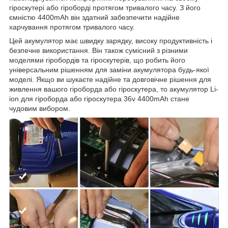
гіроскутері або гіроборді протягом тривалого часу. З його
ємністю 4400mAh він здатний забезпечити надійне
харчування протягом тривалого часу.
Цей акумулятор має швидку зарядку, високу продуктивність і
безпечне використання. Він також сумісний з різними
моделями гіробордів та гіроскутерів, що робить його
універсальним рішенням для заміни акумулятора будь-якої
моделі. Якщо ви шукаєте надійне та довговічне рішення для
живлення вашого гіроборда або гіроскутера, то акумулятор Li-
ion для гіроборда або гіроскутера 36v 4400mAh стане
чудовим вибором.