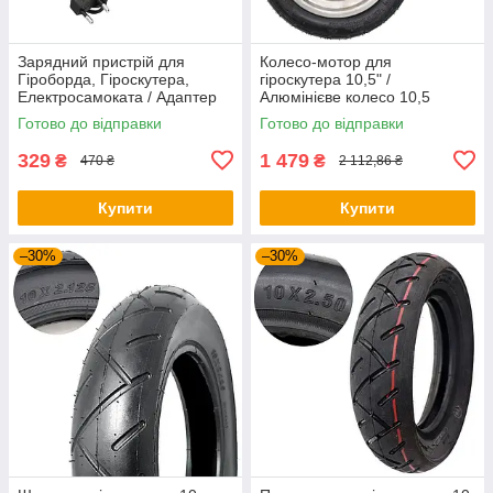
Зарядний пристрій для
Колесо-мотор для
Гіроборда, Гіроскутера,
гіроскутера 10,5" /
Електросамоката / Адаптер
Алюмінієве колесо 10,5
для зарядки
дюймів / Моторне колесо для
Готово до відправки
Готово до відправки
гіроборда
329
1 479
₴
₴
470 ₴
2 112,86 ₴
Купити
Купити
–30%
–30%