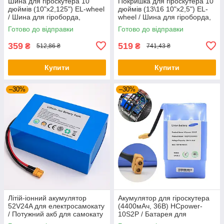
Шина для гіроскутера 10
Покришка для гіроскутера 10
дюймів (10"х2,125") EL-wheel
дюймів (13\16 10"х2,5") EL-
/ Шина для гіроборда,
wheel / Шина для гіроборда,
гіроскутера
гіроскутера
Готово до відправки
Готово до відправки
359
519
₴
₴
512,86 ₴
741,43 ₴
Купити
Купити
–30%
–30%
Літій-іонний акумулятор
Акумулятор для гіроскутера
52V24A для електросамокату
(4400мАч, 36В) HCpower-
/ Потужний акб для самокату
10S2P / Батарея для
/ Акумулятор Li-Ion
електротсамокату