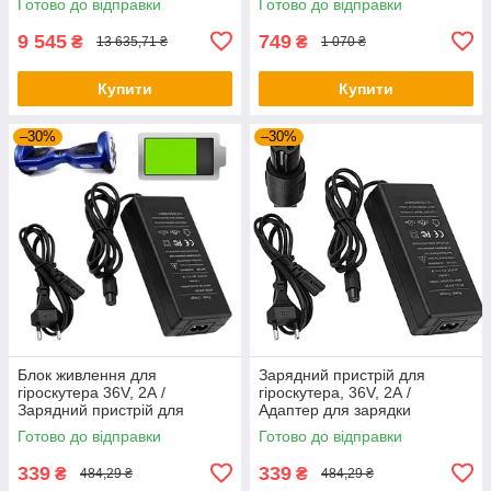
Готово до відправки
Готово до відправки
9 545
749
₴
₴
13 635,71 ₴
1 070 ₴
Купити
Купити
–30%
–30%
Блок живлення для
Зарядний пристрій для
гіроскутера 36V, 2А /
гіроскутера, 36V, 2А /
Зарядний пристрій для
Адаптер для зарядки
гіроборда / Зарядний
гіроборда / Блок живлення
Готово до відправки
Готово до відправки
пристрій для
для електросамокату
електротранспорту
339
339
₴
₴
484,29 ₴
484,29 ₴