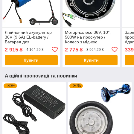
Літій-іонний акумулятор
Мотор-колесо 36V, 10",
Заря
36V (9,6A) EL-battery /
500W на гіроскутер /
гіро
Батарея для
Колесо з мідною
Адап
електросамокату / АКБ
обмоткою / Моторне
гіро
2 915
2 775
339
₴
₴
4 164,29 ₴
3 964,29 ₴
для самокату
колесо для гіроборда
для 
Купити
Купити
Акційні пропозиції та новинки
–30%
–30%