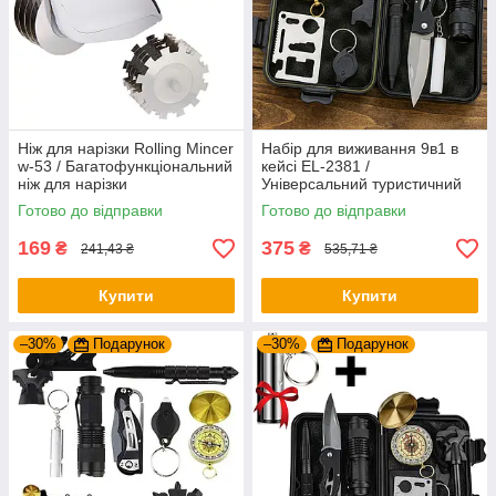
Ніж для нарізки Rolling Mincer
Набір для виживання 9в1 в
w-53 / Багатофункціональний
кейсі EL-2381 /
ніж для нарізки
Універсальний туристичний
набір інструментів / Набір
Готово до відправки
Готово до відправки
для походу
169
375
₴
₴
241,43 ₴
535,71 ₴
Купити
Купити
–30%
Подарунок
–30%
Подарунок