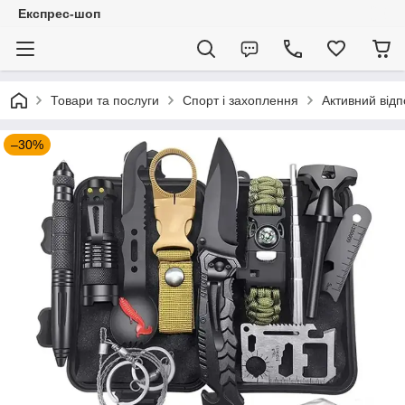
Експрес-шоп
Товари та послуги
Спорт і захоплення
Активний відп
–30%