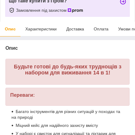
Що таке купити з Пром?
Замовлення під захистом
Опис
Характеристики
Доставка
Оплата
Умови п
Опис
Будьте готові до будь-яких труднощів з
набором для виживання 14 в 1!
Переваги:
Багато інструментів для різних ситуацій у походах та
на природі
Міцний кейс для надійного захисту вмісту
У наборі є свисток для сигналізації та ліхтарик для