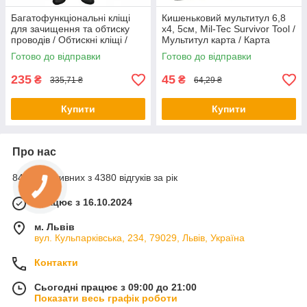
Багатофункціональні кліщі
Кишеньковий мультитул 6,8
для зачищення та обтиску
х4, 5см, Mil-Tec Survivor Tool /
проводів / Обтискні кліщі /
Мультитул карта / Карта
Кліщі для зняття ізоляції
виживання / Мультитул для
Готово до відправки
Готово до відправки
туризму
235
45
₴
₴
335,71 ₴
64,29 ₴
Купити
Купити
Про нас
84% позитивних з 4380 відгуків за рік
Працює з 16.10.2024
м. Львів
вул. Кульпарківська, 234, 79029, Львів, Україна
Контакти
Сьогодні працює з 09:00 до 21:00
Показати весь графік роботи