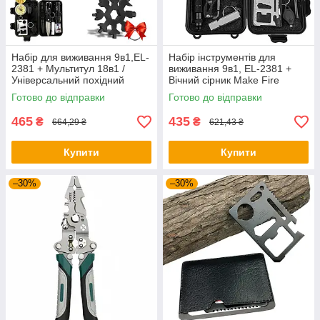
Набір для виживання 9в1,EL-
Набір інструментів для
2381 + Мультитул 18в1 /
виживання 9в1, EL-2381 +
Універсальний похідний
Вічний сірник Make Fire
набір інструментів
Готово до відправки
Готово до відправки
465
435
₴
₴
664,29 ₴
621,43 ₴
Купити
Купити
–30%
–30%