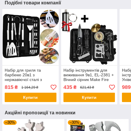
Подібні товари компанії
Набір для гриля та
Набір інструментів для
Набі
барбекю 20в1 з
виживання 9в1, EL-2381 +
інст
нержавіючої сталі з
Вічний сірник Make Fire
Унів
чохлом / Комплект
набі
815
435
989
₴
₴
1 164,29 ₴
621,43 ₴
інструментів для шашлику
інст
Купити
Купити
Акційні пропозиції та новинки
–30%
–30%