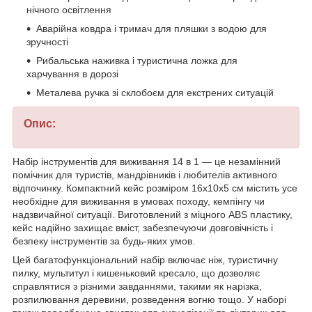
нічного освітлення
Аварійна ковдра і тримач для пляшки з водою для
зручності
Рибальська наживка і туристична ложка для
харчування в дорозі
Металева ручка зі склобоєм для екстрених ситуацій
Опис:
Набір інструментів для виживання 14 в 1 — це незамінний
помічник для туристів, мандрівників і любителів активного
відпочинку. Компактний кейс розміром 16х10х5 см містить усе
необхідне для виживання в умовах походу, кемпінгу чи
надзвичайної ситуації. Виготовлений з міцного ABS пластику,
кейс надійно захищає вміст, забезпечуючи довговічність і
безпеку інструментів за будь-яких умов.
Цей багатофункціональний набір включає ніж, туристичну
пилку, мультитул і кишеньковий кресало, що дозволяє
справлятися з різними завданнями, такими як нарізка,
розпилювання деревини, розведення вогню тощо. У наборі