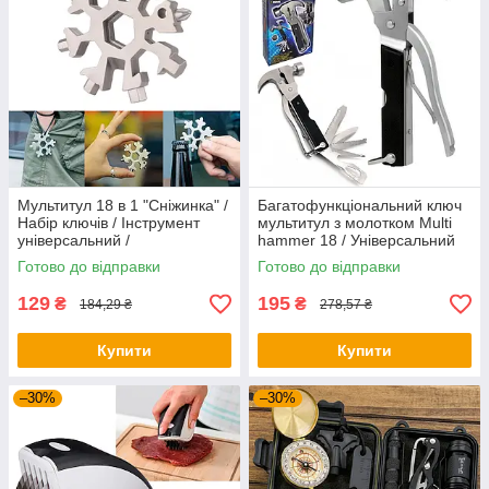
Мультитул 18 в 1 "Сніжинка" /
Багатофункціональний ключ
Набір ключів / Інструмент
мультитул з молотком Multi
універсальний /
hammer 18 / Універсальний
Багатофункціональний
інструмент
Готово до відправки
Готово до відправки
гайковий ключ
129
195
₴
₴
184,29 ₴
278,57 ₴
Купити
Купити
–30%
–30%