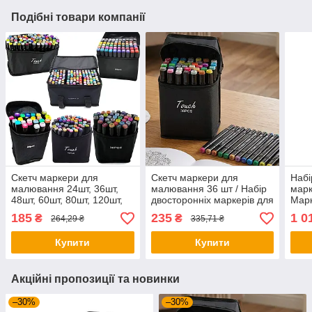
Подібні товари компанії
Скетч маркери для
Скетч маркери для
Набі
малювання 24шт, 36шт,
малювання 36 шт / Набір
марк
48шт, 60шт, 80шт, 120шт,
двосторонніх маркерів для
Марк
262 шт / Набір маркерів
малювання
Марк
185
235
1 0
₴
₴
264,29 ₴
335,71 ₴
для малювання
Купити
Купити
Акційні пропозиції та новинки
–30%
–30%