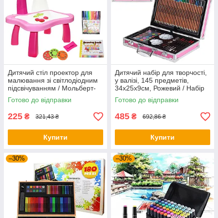
Дитячий стіл проектор для
Дитячий набір для творчості,
малювання зі світлодіодним
у валізі, 145 предметів,
підсвічуванням / Мольберт-
34х25х9см, Рожевий / Набір
проектор
для малювання / Дитячий арт
Готово до відправки
Готово до відправки
набір для малювання
225
485
₴
₴
321,43 ₴
692,86 ₴
Купити
Купити
–30%
–30%