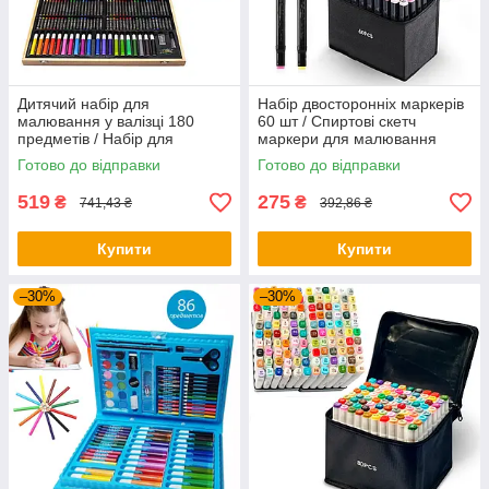
Дитячий набір для
Набір двосторонніх маркерів
малювання у валізці 180
60 шт / Спиртові скетч
предметів / Набір для
маркери для малювання
творчості / Набір юного
Готово до відправки
Готово до відправки
художника
519
275
₴
₴
741,43 ₴
392,86 ₴
Купити
Купити
–30%
–30%