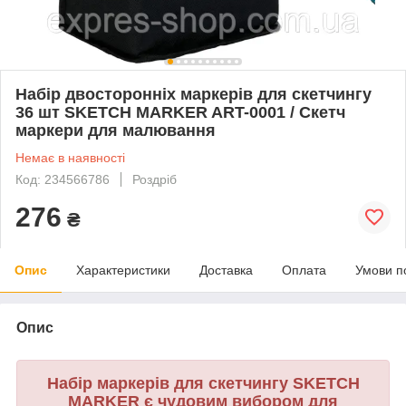
Набір двосторонніх маркерів для скетчингу
36 шт SKETCH MARKER ART-0001 / Скетч
маркери для малювання
Немає в наявності
Код: 234566786
Роздріб
276
₴
Опис
Характеристики
Доставка
Оплата
Умови п
Опис
Набір маркерів для скетчингу SKETCH
MARKER є чудовим вибором для