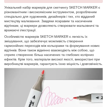
Унікальний набір маркерів для скетчингу SKETCH MARKER є
різноманітним і високоякісним інструментом, розробленим
спеціально для художників, дизайнерів і тих, хто відданий
мистецтву малювання. Завдяки яскравим та насиченим
відтінкам, ці маркери дозволяють створювати мальовничі та
вражаючі ілюстрації.
Особливістю маркерів SKETCH MARKER є легкість їх
змішування, що забезпечує можливість створення
гармонійних переходів між кольорами та формування нових
відтінків. Вони також відмінно взаємодіють між собою, що
сприяє створенню більш насичених та глибоких колірних
ефектів. Крім того, матеріали високої якості, використані при
виробництві маркерів, гарантують їхню міцність і довговічність.