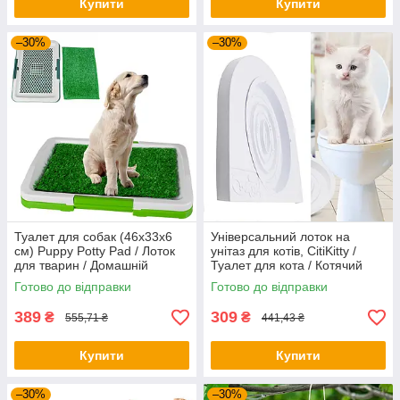
Купити
Купити
–30%
–30%
Туалет для собак (46х33х6
Універсальний лоток на
см) Puppy Potty Pad / Лоток
унітаз для котів, CitiKitty /
для тварин / Домашній
Туалет для кота / Котячий
туалет для цуценят
туалет
Готово до відправки
Готово до відправки
389
309
₴
₴
555,71 ₴
441,43 ₴
Купити
Купити
–30%
–30%