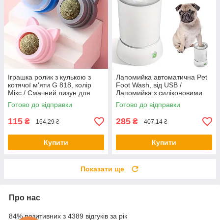
Іграшка ролик з кулькою з
Лапомийка автоматична Pet
котячої м'яти G 818, колір
Foot Wash, від USB /
Мікс / Смачний лизун для
Лапомийка з силіконовими
котів з котячою м'ятою
щетинками / Мийка для лап
Готово до відправки
Готово до відправки
собак
115
285
₴
₴
164,29 ₴
407,14 ₴
Купити
Купити
Показати ще
Про нас
84% позитивних з 4389 відгуків за рік