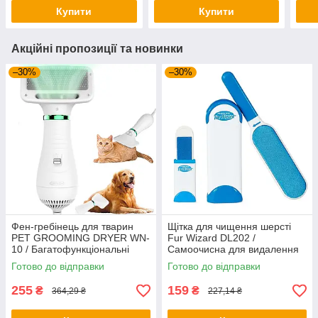
Рисоварка електрична
пол
Купити
Купити
Акційні пропозиції та новинки
–30%
–30%
Фен-гребінець для тварин
Щітка для чищення шерсті
PET GROOMING DRYER WN-
Fur Wizard DL202 /
10 / Багатофункціональні
Самоочисна для видалення
інструменти для грумінгу
шерсті
Готово до відправки
Готово до відправки
255
159
₴
₴
364,29 ₴
227,14 ₴