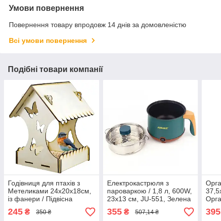
Умови повернення
Повернення товару впродовж 14 днів за домовленістю
Всі умови повернення
Подібні товари компанії
Годівниця для птахів з
Електрокастрюля з
Орга
Метеликами 24х20х18см,
пароваркою / 1,8 л, 600W,
37,5
із фанери / Підвісна
23х13 см, JU-551, Зелена
Орга
годівниця для пташок /
/ Пароварка для
збер
245
355
395
₴
₴
350 ₴
507,14 ₴
Годівниця для синичок
смаження та варіння /
рако