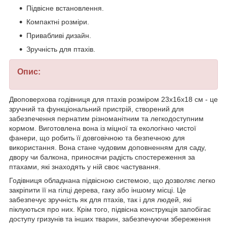
Підвісне встановлення.
Компактні розміри.
Привабливі дизайн.
Зручність для птахів.
Опис:
Двоповерхова годівниця для птахів розміром 23х16х18 см - це
зручний та функціональний пристрій, створений для
забезпечення пернатим різноманітним та легкодоступним
кормом. Виготовлена вона із міцної та екологічно чистої
фанери, що робить її довговічною та безпечною для
використання. Вона стане чудовим доповненням для саду,
двору чи балкона, приносячи радість спостереження за
птахами, які знаходять у ній своє частування.
Годівниця обладнана підвісною системою, що дозволяє легко
закріпити її на гілці дерева, гаку або іншому місці. Це
забезпечує зручність як для птахів, так і для людей, які
піклуються про них. Крім того, підвісна конструкція запобігає
доступу гризунів та інших тварин, забезпечуючи збереження