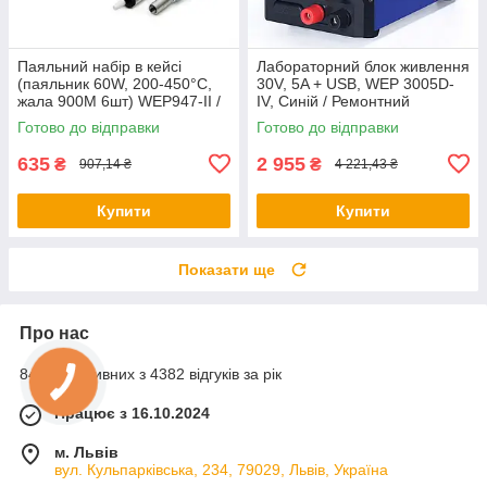
Паяльний набір в кейсі
Лабораторний блок живлення
(паяльник 60W, 200-450°C,
30V, 5A + USB, WEP 3005D-
жала 900M 6шт) WEP947-II /
IV, Синій / Ремонтний
Набір для паяння / Паяльник
комплекс для пайки /
Готово до відправки
Готово до відправки
з регулюванням температури
Імпульсна станція для
паяння
635
2 955
₴
₴
907,14 ₴
4 221,43 ₴
Купити
Купити
Показати ще
Про нас
84% позитивних з 4382 відгуків за рік
Працює з 16.10.2024
м. Львів
вул. Кульпарківська, 234, 79029, Львів, Україна