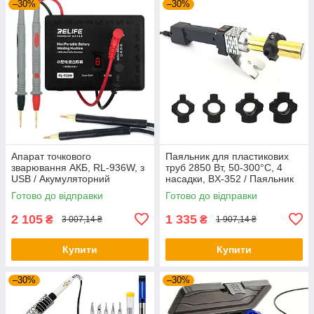
–30%
–30%
Апарат точкового
Паяльник для пластикових
зварювання АКБ, RL-936W, з
труб 2850 Вт, 50-300°C, 4
USB / Акумуляторний
насадки, BX-352 / Паяльник
паяльник з функцією
для труб / Паяльник для
Готово до відправки
Готово до відправки
виявлення КЗ / Паяльник
пайки труб
2 105
1 335
₴
₴
3 007,14 ₴
1 907,14 ₴
Купити
Купити
–30%
–30%