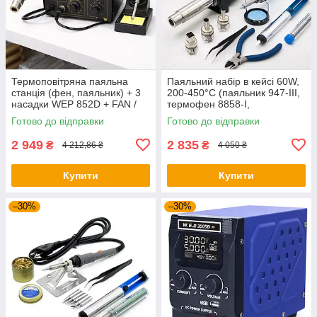
Термоповітряна паяльна
Паяльний набір в кейсі 60W,
станція (фен, паяльник) + 3
200-450°C (паяльник 947-III,
насадки WEP 852D + FAN /
термофен 8858-I,
Паяльна станція для паяння
інструменти та розхідники)
Готово до відправки
Готово до відправки
пластику
WEP / Набір для паяння
2 949
2 835
₴
₴
4 212,86 ₴
4 050 ₴
Купити
Купити
–30%
–30%