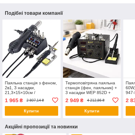
Подібні товари компанії
Паяльна станція з феном,
Термоповітряна паяльна
Паял
2в1, 3 насадки,
станція (фен, паяльник) +
60W,
21,3×15×10см /
3 насадки WEP 852D +
947-
Термоповітряна паяльна
FAN / Паяльна станція для
інст
1 965
2 949
2 8
₴
₴
2 807,14 ₴
4 212,86 ₴
станція / Станція для
паяння пластику
WEP 
пайки / Набір для пайки
Купити
Купити
Акційні пропозиції та новинки