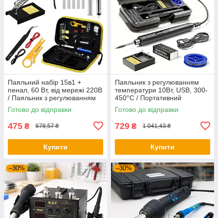
Паяльний набір 15в1 +
Паяльник з регулюванням
пенал, 60 Вт, від мережі 220В
температури 10Вт, USB, 300-
/ Паяльник з регулюванням
450°C / Портативний
температури / Набір для
паяльник / USB паяльник
Готово до відправки
Готово до відправки
пайки
475
729
₴
₴
678,57 ₴
1 041,43 ₴
Купити
Купити
–30%
–30%