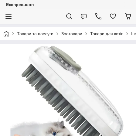
Експрес-шоп
Товари та послуги
Зоотовари
Товари для котів
Ін