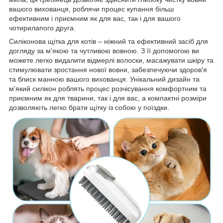
вашого вихованця, роблячи процес купання більш
ефективним і приємним як для вас, так і для вашого
чотирилапого друга.
Силіконова щітка для котів – ніжний та ефективний засіб для
догляду за м'якою та чутливою вовною. З її допомогою ви
можете легко видалити відмерлі волоски, масажувати шкіру та
стимулювати зростання нової вовни, забезпечуючи здоров'я
та блиск манною вашого вихованця. Унікальний дизайн та
м'який силікон роблять процес розчісування комфортним та
приємним як для тварини, так і для вас, а компактні розміри
дозволяють легко брати щітку із собою у поїздки.