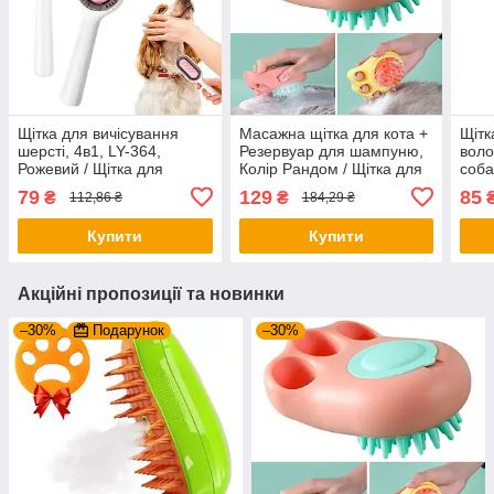
Щітка для вичісування
Масажна щітка для кота +
Щітк
шерсті, 4в1, LY-364,
Резервуар для шампуню,
воло
Рожевий / Щітка для
Колір Рандом / Щітка для
соба
сухого та вологого
купання тварин /
Щітк
79
129
85
₴
₴
112,86 ₴
184,29 ₴
вичісування собак та котів
Гребінець для котів
шерс
Купити
Купити
Акційні пропозиції та новинки
–30%
Подарунок
–30%