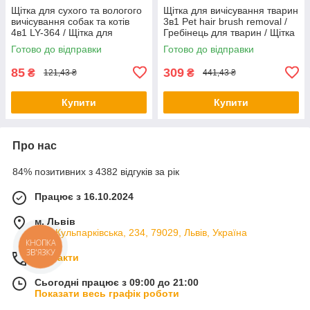
Щітка для сухого та вологого
Щітка для вичісування тварин
вичісування собак та котів
3в1 Pet hair brush removal /
4в1 LY-364 / Щітка для
Гребінець для тварин / Щітка
вичісування шерсті
для собак і котів
Готово до відправки
Готово до відправки
85
309
₴
₴
121,43 ₴
441,43 ₴
Купити
Купити
Про нас
84% позитивних з 4382 відгуків за рік
Працює з 16.10.2024
м. Львів
вул. Кульпарківська, 234, 79029, Львів, Україна
КНОПКА
ЗВ'ЯЗКУ
Контакти
Сьогодні працює з 09:00 до 21:00
Показати весь графік роботи