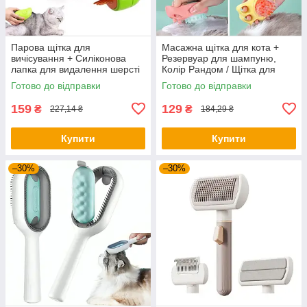
Парова щітка для
Масажна щітка для кота +
вичісування + Силіконова
Резервуар для шампуню,
лапка для видалення шерсті
Колір Рандом / Щітка для
1шт / Гребінець для тварин
купання тварин / Гребінець
Готово до відправки
Готово до відправки
для котів
159
129
₴
₴
227,14 ₴
184,29 ₴
Купити
Купити
–30%
–30%