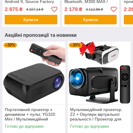
Android 9, Source Factory
Bluetooth, M300 MAX /
прое
X3 / Міні проектор для
Смарт проектор з іграми /
Біли
2 875
2 179
2 2
₴
₴
4 107,14 ₴
3 112,86 ₴
дому
Ігровий проектор
WiFi
Купити
Купити
Акційні пропозиції та новинки
–30%
–30%
Портативний проектор з
Мультимедійний проектор,
динаміком + пульт, YG320
Z2 + Окуляри віртуальної
Mini / Мультимедійний
реальності / Проектор для
проектор для дому / Міні
дому
Готово до відправки
Готово до відправки
проектор