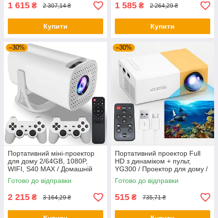
1 615
1 585
₴
₴
2 307,14 ₴
2 264,29 ₴
Купити
Купити
–30%
–30%
Портативний міні-проектор
Портативний проектор Full
для дому 2/64GB, 1080P,
HD з динаміком + пульт,
WIFI, S40 MAX / Домашній
YG300 / Проектор для дому /
проектор / Смарт проектор
Міні проектор / Домашній
Готово до відправки
Готово до відправки
ігровий
проектор
2 215
515
₴
₴
3 164,29 ₴
735,71 ₴