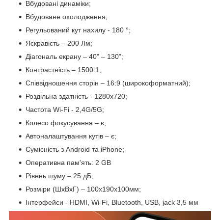
Вбудовані динаміки;
Вбудоване охолодження;
Регульований кут нахилу - 180 °;
Яскравість – 200 Лм;
Діагональ екрану – 40” – 130”;
Контрастність – 1500:1;
Співвідношення сторін – 16:9 (широкоформатний);
Роздільна здатність - 1280х720;
Частота Wi-Fi - 2,4G/5G;
Колесо фокусування – є;
Автоналаштування кутів – є;
Сумісність з Android та iPhone;
Оперативна пам'ять: 2 GB
Рівень шуму – 25 дБ;
Розміри (ШхВхГ) – 100х190х100мм;
Інтерфейси - HDMI, Wi-Fi, Bluetooth, USB, jack 3,5 мм