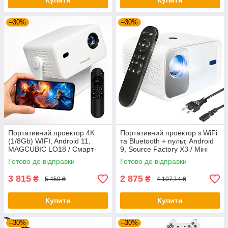
Купити
Купити
–30%
–30%
Портативний проектор 4K
Портативний проектор з WiFi
(1/8Gb) WIFI, Android 11,
та Bluetooth + пульт, Android
MAGCUBIC LO18 / Смарт-
9, Source Factory X3 / Міні
проектор / Мультимедійний
проектор для дому
Готово до відправки
Готово до відправки
проектор
3 815
2 875
₴
₴
5 450 ₴
4 107,14 ₴
Купити
Купити
–30%
–30%