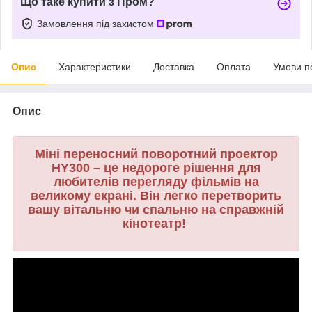
Що таке купити з Пром?
Замовлення під захистом
Опис
Характеристики
Доставка
Оплата
Умови п
Опис
Міні переносний поворотний проектор
HY300 – це недороге рішення для
любителів перегляду фільмів на
великому екрані. Він легко перетворить
вашу вітальню чи спальню на справжній
кінотеатр!