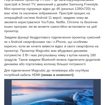
пристрій зі Smart TV, виконаний у дизайні Samsung Freestyle.
Міні-проектор підтримує відео до 4К (реальні 1280х720) та
має чітке та насичене зображення. Пристрій працює на
операційній системі Android 11 версії, завдяки чому ви
зможете користуватися YouTube, Netflix, Chrome та безліччю
інших програм, які ви можете самостійно встановити на цей
проектор.
Завдяки функції бездротового підключення проектор сумісний
як з Android смартфонами так і з iPhone, що особливо
корисно, коли ви хочете вивести відео зі свого смартфона на
проектор. Проектор Magcubic має вбудовані динаміки
потужністю 3 Вт і має регульовану ніжку з кутом нахилу 180
градусів. Також завдяки Bluetooth можна підключити додаткові
динаміки або портативну колонку більшої потужності.
Для підключення Magcubic до телевізора або ноутбука
потрібний кабель HDMI
(немає в комплекті)
.