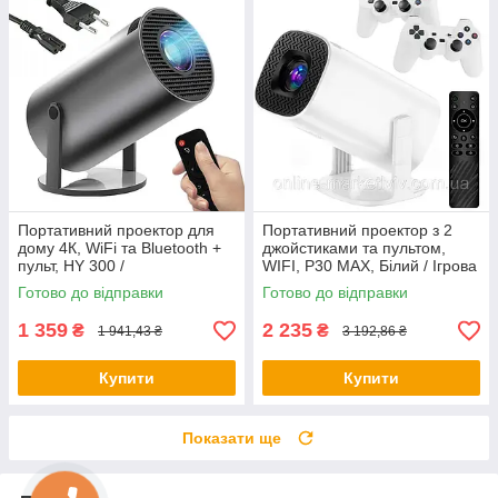
Портативний проектор для
Портативний проектор з 2
дому 4К, WiFi та Bluetooth +
джойстиками та пультом,
пульт, HY 300 /
WIFI, Р30 МАХ, Білий / Ігрова
Мультимедійний смарт
приставка проектор
Готово до відправки
Готово до відправки
проектор
1 359
2 235
₴
₴
1 941,43 ₴
3 192,86 ₴
Купити
Купити
Показати ще