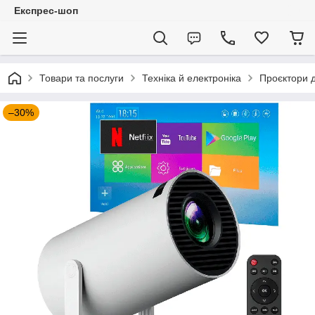
Експрес-шоп
Товари та послуги
Техніка й електроніка
Проєктори 
–30%