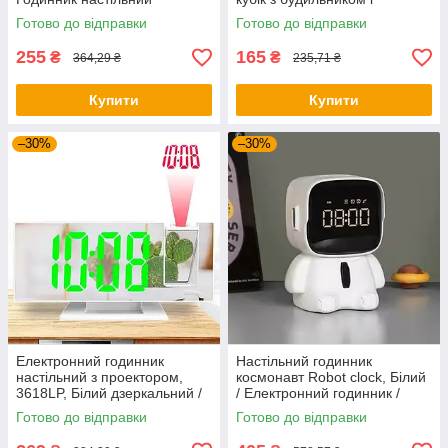
електронний
термометром /
Готово до відправки
Готово до відправки
ЕлектроннийLED годинник-
нічник
255
165
₴
₴
364,29 ₴
235,71 ₴
Купити
Купити
–30%
–30%
Електронний годинник
Настільний годинник
настільний з проектором,
космонавт Robot clock, Білий
3618LP, Білий дзеркальний /
/ Електронний годинник /
Настільний годинник з
Дитячий годинник-будильник
Готово до відправки
Готово до відправки
будильником