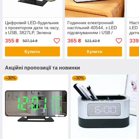
Цифровий LED-будильник
Годинник електронний
Наст
з проектором дати та часу,
настільний 40544, з LED
LED 
з USB, 3827LP, Зелена
підсвічуванням і USB /
датч
підсвітка / Електронний
Світлодіодний годинник з
USB,
355
365
339
₴
₴
507,14 ₴
521,43 ₴
настільний годинник
будильником
Елек
Буди
Купити
Купити
Акційні пропозиції та новинки
–30%
–30%