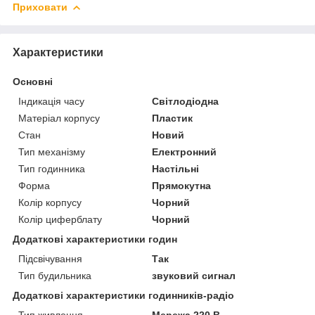
Приховати
Характеристики
Основні
Індикація часу
Світлодіодна
Матеріал корпусу
Пластик
Стан
Новий
Тип механізму
Електронний
Тип годинника
Настільні
Форма
Прямокутна
Колір корпусу
Чорний
Колір циферблату
Чорний
Додаткові характеристики годин
Підсвічування
Так
Тип будильника
звуковий сигнал
Додаткові характеристики годинників-радіо