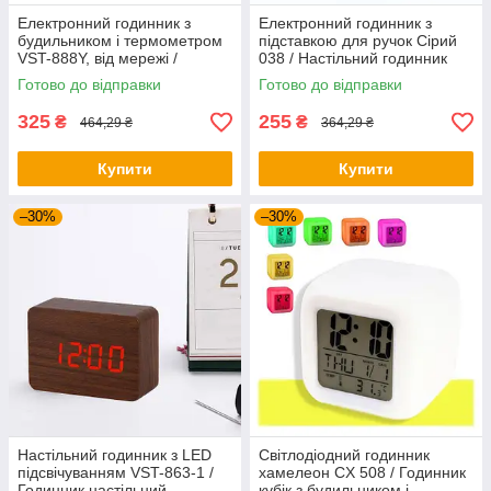
Електронний годинник з
Електронний годинник з
будильником і термометром
підставкою для ручок Сірий
VST-888Y, від мережі /
038 / Настільний годинник
Дзеркальний годинник із
підставка з USB
Готово до відправки
Готово до відправки
зеленим LED підсвічуванням
325
255
₴
₴
464,29 ₴
364,29 ₴
Купити
Купити
–30%
–30%
Настільний годинник з LED
Світлодіодний годинник
підсвічуванням VST-863-1 /
хамелеон CX 508 / Годинник
Годинник настільний
кубік з будильником і