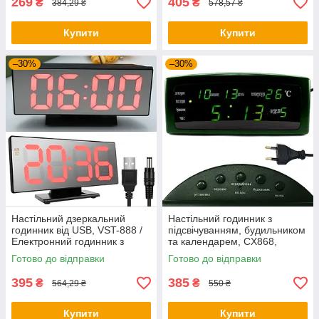
269
405
₴
₴
384,29 ₴
578,57 ₴
Купити
Купити
–30%
–30%
Настільний дзеркальний
Настільний годинник з
годинник від USB, VST-888 /
підсвічуванням, будильником
Електронний годинник з
та календарем, CX868,
вимірюванням температури
Зелений/ Цифровий годинник
Готово до відправки
Готово до відправки
та вологості
з вимірюванням температури
395
385
₴
₴
564,29 ₴
550 ₴
Купити
Купити