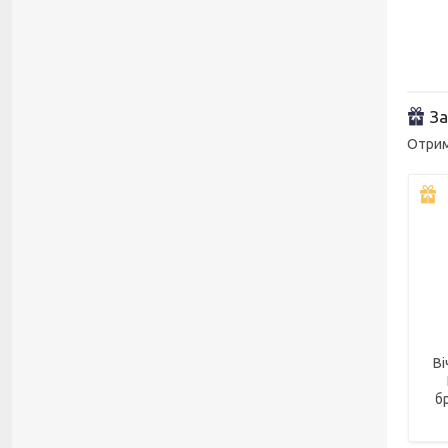
За
Отрим
Ві
б