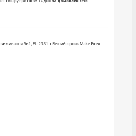
ння товару протягом 14 днів
за домовленістю
иживання 9в1, EL-2381 + Вічний сірник Make Fire»