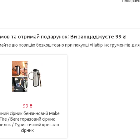
поверне
мов та отримай подарунок
Ви заощаджуєте 99 ₴
айте цю позицію безкоштовно при покупці «Набір інструментів для в
99 ₴
чний сірник бензиновий Make
Fire / Багаторазовий сірник
релок / Туристичний кресало
сірник