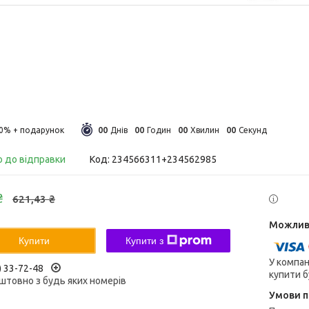
0
0
0
0
0
0
0
0
30%
Днів
Годин
Хвилин
Секунд
о до відправки
Код:
234566311+234562985
₴
621,43 ₴
Купити
Купити з
У компан
) 33-72-48
купити б
штовно з будь яких номерів