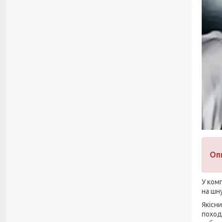
Оп
У ком
на шн
Якісн
похода