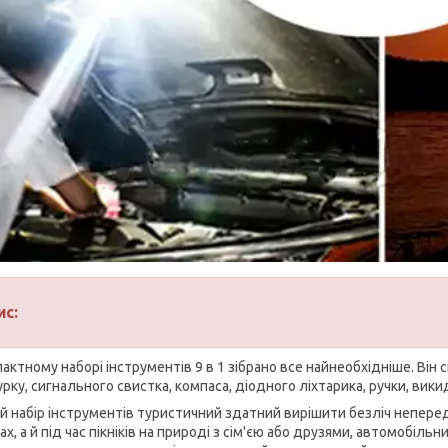
ис:
пактному наборі інструментів 9 в 1 зібрано все найнеобхідніше. Він
урку, сигнального свистка, компаса, діодного ліхтарика, ручки, вик
ий набір інструментів туристичний здатний вирішити безліч неперед
х, а й під час пікніків на природі з сім'єю або друзями, автомобільн