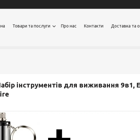
вна
Товари та послуги
Про нас
Контакти
Доставка та 
абір інструментів для виживання 9в1, E
ire