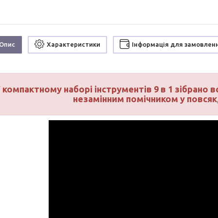
Опис
Характеристики
Інформація для замовлен
 компактному наборі інструментів 9 в 1 зібрано в
незамінним помічником у повсяк