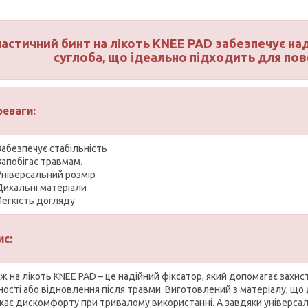
астичний бинт на лікоть KNEE PAD забезпечує на
суглоба, що ідеально підходить для по
реваги:
Забезпечує стабільність
Запобігає травмам.
Універсальний розмір
Дихальні матеріали
Легкість догляду
ис:
ж на лікоть KNEE PAD – це надійний фіксатор, який допомагає захист
ності або відновлення після травми. Виготовлений з матеріалу, що 
кає дискомфорту при тривалому використанні. А завдяки універсал