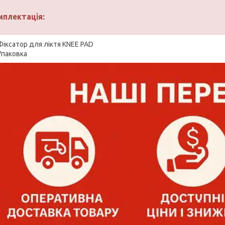
мплектація:
Фіксатор для ліктя KNEE PAD
Упаковка