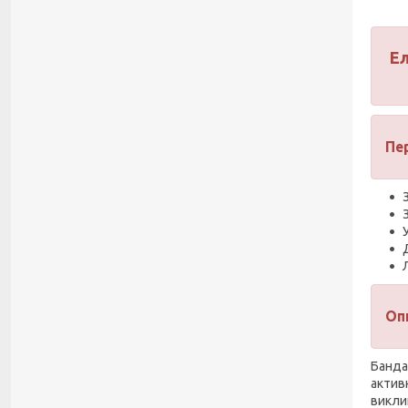
Ел
Пе
Оп
Банда
актив
викли