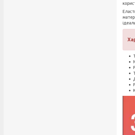
корис
Еласт
матері
ідеал
Ха