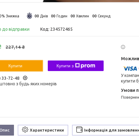
0
0
0
0
0
0
0
0
30%
Днів
Годин
Хвилин
Секунд
о до відправки
Код:
234572465
₴
227,14 ₴
Купити
Купити з
У компан
) 33-72-48
купити б
штовно з будь яких номерів
поверне
Опис
Характеристики
Інформація для замовлен