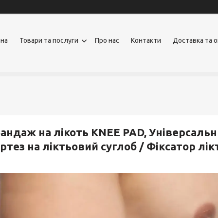
вна
Товари та послуги
Про нас
Контакти
Доставка та 
андаж на лікоть KNEE PAD, Універсальн
ртез на ліктьовий суглоб / Фіксатор лік