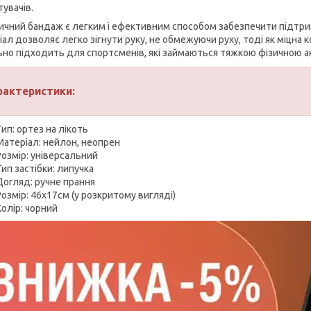
тувачів.
ичний бандаж є легким і ефективним способом забезпечити підтримк
ал дозволяє легко зігнути руку, не обмежуючи руху, тоді як міцна 
ьно підходить для спортсменів, які займаються тяжкою фізичною а
рактеристики:
Тип: ортез на лікоть
Матеріал: нейлон, неопрен
Розмір: універсальний
Тип застібки: липучка
Догляд: ручне прання
Розмір: 46х17см (у розкритому вигляді)
Колір: чорний