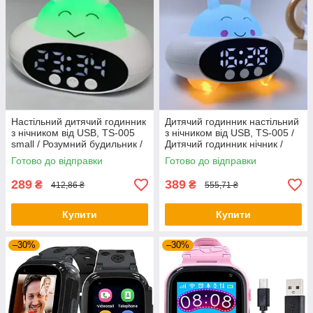
Настільний дитячий годинник
Дитячий годинник настільний
з нічником від USB, TS-005
з нічником від USB, TS-005 /
small / Розумний будильник /
Дитячий годинник нічник /
Дитячий годинник нічник
Розумний будильник дитячий
Готово до відправки
Готово до відправки
289
389
₴
₴
412,86 ₴
555,71 ₴
Купити
Купити
–30%
–30%