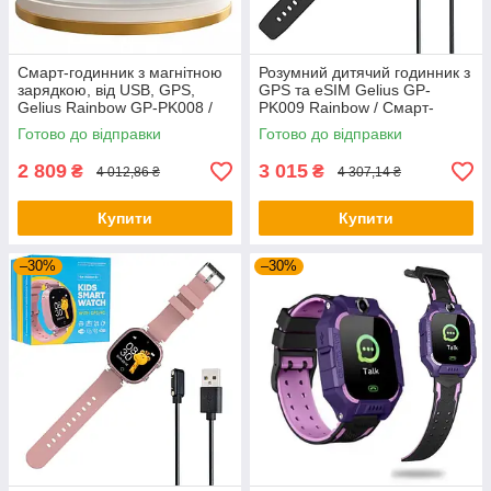
Смарт-годинник з магнітною
Розумний дитячий годинник з
зарядкою, від USB, GPS,
GPS та eSIM Gelius GP-
Gelius Rainbow GP-PK008 /
PK009 Rainbow / Смарт-
Дитячий розумний годинник
годинник дитячий / Годинник
Готово до відправки
Готово до відправки
для дівчинки
для хлопчика
2 809
3 015
₴
₴
4 012,86 ₴
4 307,14 ₴
Купити
Купити
–30%
–30%