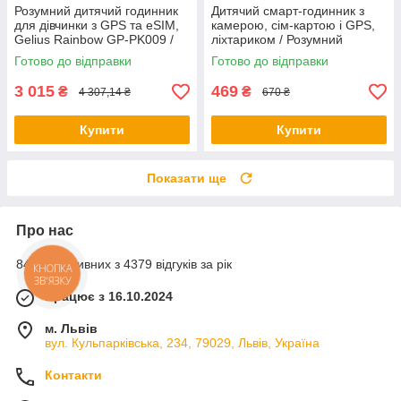
Розумний дитячий годинник
Дитячий смарт-годинник з
для дівчинки з GPS та eSIM,
камерою, сім-картою і GPS,
Gelius Rainbow GP-PK009 /
ліхтариком / Розумний
Смарт-годинник дитячий /
годинник для дітей з
Готово до відправки
Готово до відправки
Годинник для дитини
функцією дзвінка
3 015
469
₴
₴
4 307,14 ₴
670 ₴
Купити
Купити
Показати ще
Про нас
84% позитивних з 4379 відгуків за рік
КНОПКА
ЗВ'ЯЗКУ
Працює з 16.10.2024
м. Львів
вул. Кульпарківська, 234, 79029, Львів, Україна
Контакти