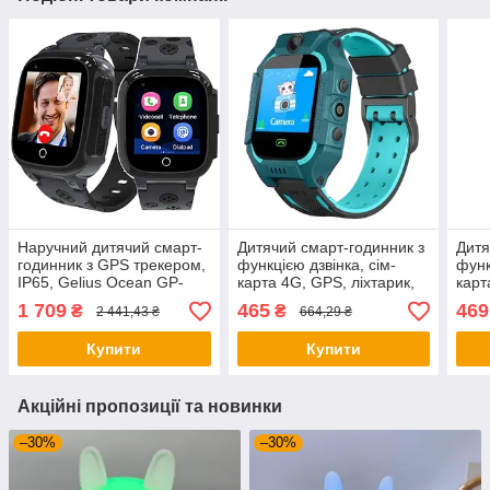
Наручний дитячий смарт-
Дитячий смарт-годинник з
Дитя
годинник з GPS трекером,
функцією дзвінка, сім-
функ
IP65, Gelius Ocean GP-
карта 4G, GPS, ліхтарик,
карт
PK007 / Розумний
Зелений / Розумний
Фіол
1 709
465
469
₴
₴
2 441,43 ₴
664,29 ₴
годинник для дітей /
годинник для дітей /
годи
Смарт годинник дитячий
Дитячий годинник
годи
Купити
Купити
Акційні пропозиції та новинки
–30%
–30%