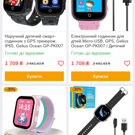
Наручний дитячий смарт-
Електронний годинник для
годинник з GPS трекером,
дітей Micro-USB, GPS, Gelius
IP65, Gelius Ocean GP-PK007
Ocean GP-PK007 / Дитячий
/ Розумний годинник для
годинник / Розумний
Готово до відправки
Готово до відправки
дітей / Смарт годинник
годинник для дитини
дитячий
1 709
1 709
₴
₴
2 441,43 ₴
2 441,43 ₴
Купити
Купити
–30%
–30%