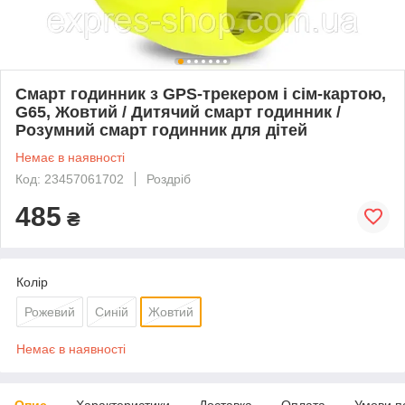
Смарт годинник з GPS-трекером і сім-картою,
G65, Жовтий / Дитячий смарт годинник /
Розумний смарт годинник для дітей
Немає в наявності
Код: 23457061702
Роздріб
485
₴
Колір
Рожевий
Синій
Жовтий
Немає в наявності
Опис
Характеристики
Доставка
Оплата
Умови п