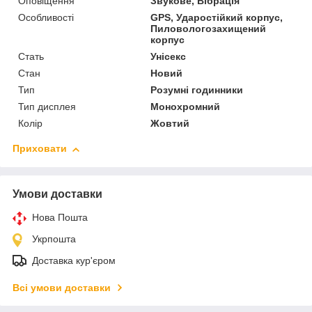
Оповіщення
Звукове, Вібрація
Особливості
GPS, Ударостійкий корпус,
Пиловологозахищений
корпус
Стать
Унісекс
Стан
Новий
Тип
Розумні годинники
Тип дисплея
Монохромний
Колір
Жовтий
Приховати
Умови доставки
Нова Пошта
Укрпошта
Доставка кур'єром
Всі умови доставки