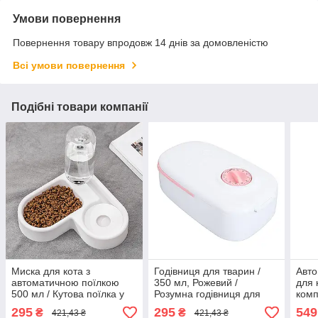
Умови повернення
Повернення товару впродовж 14 днів за домовленістю
Всі умови повернення
Подібні товари компанії
Миска для кота з
Годівниця для тварин /
Авто
автоматичною поїлкою
350 мл, Рожевий /
для 
500 мл / Кутова поїлка у
Розумна годівниця для
комп
формі серця для кішок /
домашніх тварин /
MA-6
295
295
549
₴
₴
421,43 ₴
421,43 ₴
Миска для собак
Автоматична годівниця
твар