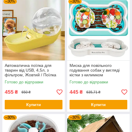
–30%
–30%
Автоматична поїлка для
Миска для повільного
тварин від USB, 4,5л, з
годування собак у вигляді
фільтром, Жовтий / Поїлка
кістки з килимком
для кота / Фонтанчик для
(43×25×7,5см), Henry & Cary /
Готово до відправки
Готово до відправки
котів
Собача миска
455
445
₴
₴
650 ₴
635,71 ₴
Купити
Купити
–30%
–30%