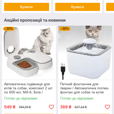
для котів та собак
Купити
Купити
Акційні пропозиції та новинки
–30%
–30%
Автоматична годівниця для
Питний фонтанчик для
котів та собак, комплект 2 шт
тварин / Автоматична поїлка-
по 600 мл, MA-6, Біла /
фонтан для собак та котів
Годівниця для тварин
2,5л, Pet Water FOUNTAIN
Готово до відправки
Готово до відправки
549
369
₴
₴
784,29 ₴
527,14 ₴