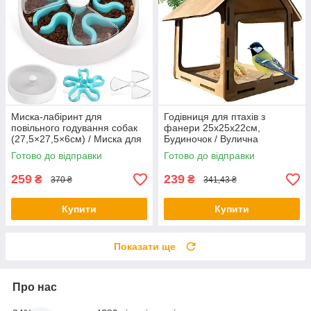
Миска-лабіринт для
Годівниця для птахів з
повільного годування собак
фанери 25х25х22см,
(27,5×27,5×6см) / Миска для
Будиночок / Вулична
собак / Собача миска
годівниця для синичок /
Готово до відправки
Готово до відправки
Підвісна годівниця для
пташок
259
239
₴
₴
370 ₴
341,43 ₴
Купити
Купити
Показати ще
Про нас