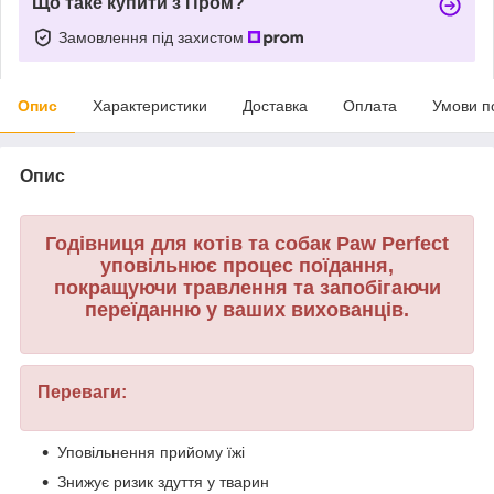
Що таке купити з Пром?
Замовлення під захистом
Опис
Характеристики
Доставка
Оплата
Умови п
Опис
Годівниця для котів та собак Paw Perfect
уповільнює процес поїдання,
покращуючи травлення та запобігаючи
переїданню у ваших вихованців.
Переваги:
Уповільнення прийому їжі
Знижує ризик здуття у тварин