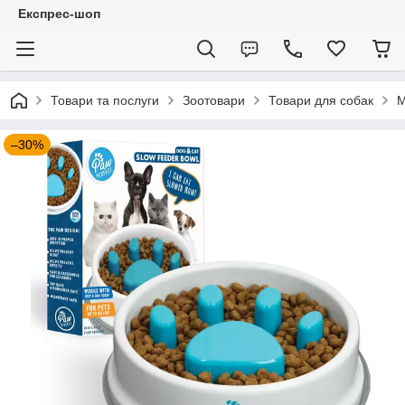
Експрес-шоп
Товари та послуги
Зоотовари
Товари для собак
М
–30%