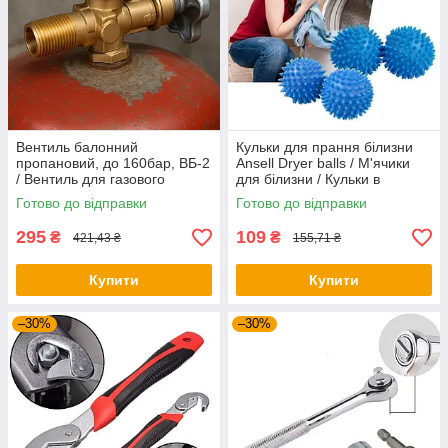
Вентиль балонний
Кульки для прання білизни
пропановий, до 160бар, ВБ-2
Ansell Dryer balls / М'ячики
/ Вентиль для газового
для білизни / Кульки в
балона / Вентиль
пральну машинку
Готово до відправки
Готово до відправки
пропановий
295
109
₴
₴
421,43 ₴
155,71 ₴
Купити
Купити
–30%
–30%