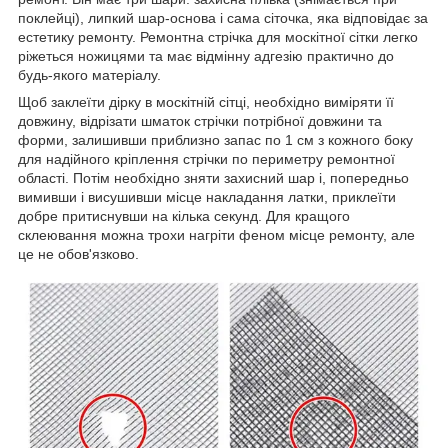
поклейці), липкий шар-основа і сама сіточка, яка відповідає за
естетику ремонту. Ремонтна стрічка для москітної сітки легко
ріжеться ножицями та має відмінну адгезію практично до
будь-якого матеріалу.
Щоб заклеїти дірку в москітній сітці, необхідно виміряти її
довжину, відрізати шматок стрічки потрібної довжини та
форми, залишивши приблизно запас по 1 см з кожного боку
для надійного кріплення стрічки по периметру ремонтної
області. Потім необхідно зняти захисний шар і, попередньо
вимивши і висушивши місце накладання латки, приклеїти
добре притиснувши на кілька секунд. Для кращого
склеювання можна трохи нагріти феном місце ремонту, але
це не обов'язково.