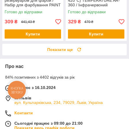
резервуаром для фарби /
420°C) TEMPERATURE AR-
Набір для фарбування PAINT
360 / Інфрачервоний
ROLLER
термометр / Цифровий
Готово до відправки
Готово до відправки
градусник
309
329
₴
₴
441,43 ₴
470 ₴
Купити
Купити
Показати ще
Про нас
84% позитивних з 4402 відгуків за рік
Працює з 16.10.2024
КНОПКА
ЗВ'ЯЗКУ
м. Львів
вул. Кульпарківська, 234, 79029, Львів, Україна
Контакти
Сьогодні працює з 09:00 до 21:00
Показати весь графік роботи