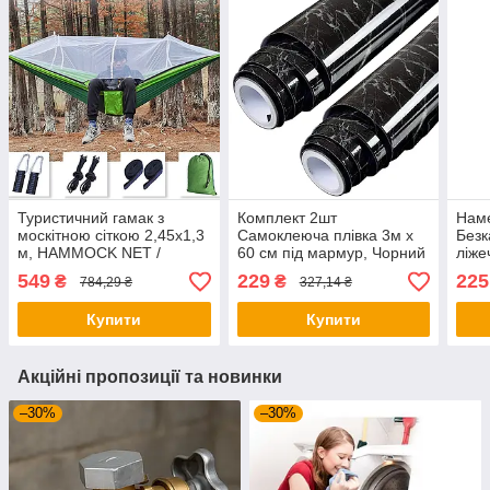
Туристичний гамак з
Комплект 2шт
Наме
москітною сіткою 2,45х1,3
Самоклеюча плівка 3м х
Безк
м, HAMMOCK NET /
60 см під мармур, Чорний
ліже
Підвісний гамак з
/ Водонепроникна плівка
Блак
549
229
225
₴
₴
784,29 ₴
327,14 ₴
кишенею
самоклейка для кухні
ліже
Купити
Купити
Акційні пропозиції та новинки
–30%
–30%