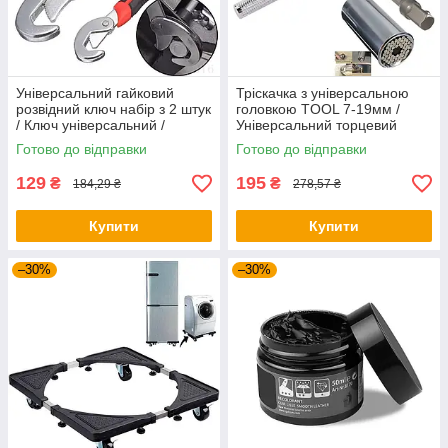
Універсальний гайковий
Тріскачка з універсальною
розвідний ключ набір з 2 штук
головкою TOOL 7-19мм /
/ Ключ універсальний /
Універсальний торцевий
Розвідний ключ
гайковий ключ
Готово до відправки
Готово до відправки
129
195
₴
₴
184,29 ₴
278,57 ₴
Купити
Купити
–30%
–30%