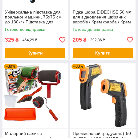
Універсальна підставка для
Рідка шкіра EIDECHSE 50 мл
пральної машини, 75х75 см
для відновлення шкіряних
до 130кг / Підставка для
виробів / Крем фарба / Крем
холодильника
для гладкої шкіри
Готово до відправки
Готово до відправки
325
205
₴
₴
464,29 ₴
292,86 ₴
Купити
Купити
–30%
–30%
Малярний валик з
Промисловий градусник (-50-