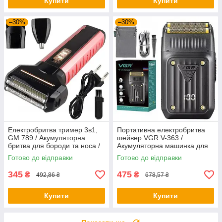
Купити
Купити
–30%
–30%
Електробритва тример 3в1,
Портативна електробритва
GM 789 / Акумуляторна
шейвер VGR V-363 /
бритва для бороди та носа /
Акумуляторна машинка для
Бездротовий триммер для
гоління / Чоловіча бритва
Готово до відправки
Готово до відправки
гоління
електрична
345
475
₴
₴
492,86 ₴
678,57 ₴
Купити
Купити