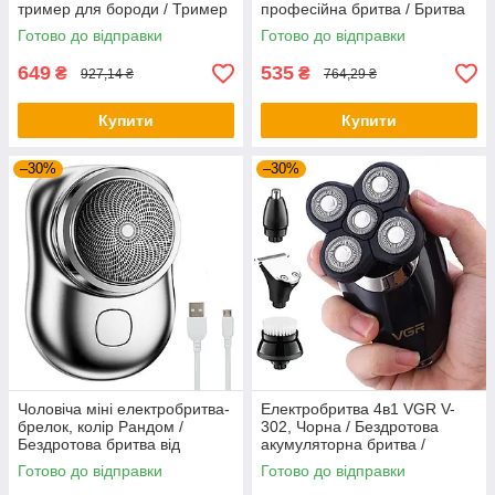
тример для бороди / Тример
професійна бритва / Бритва
для стрижки бороди
електрична
Готово до відправки
Готово до відправки
649
535
₴
₴
927,14 ₴
764,29 ₴
Купити
Купити
–30%
–30%
Чоловіча міні електробритва-
Електробритва 4в1 VGR V-
брелок, колір Рандом /
302, Чорна / Бездротова
Бездротова бритва від
акумуляторна бритва /
акумулятора / Портативна
Бритва електрична
Готово до відправки
Готово до відправки
бритва