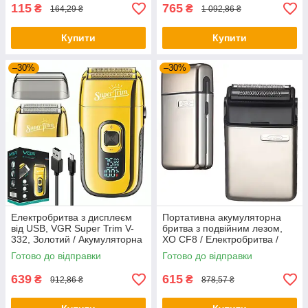
115
765
₴
₴
164,29 ₴
1 092,86 ₴
Купити
Купити
–30%
–30%
Електробритва з дисплеєм
Портативна акумуляторна
від USB, VGR Super Trim V-
бритва з подвійним лезом,
332, Золотий / Акумуляторна
XO CF8 / Електробритва /
бритва для обличчя / Шейвер
Машинка для гоління
Готово до відправки
Готово до відправки
639
615
₴
₴
912,86 ₴
878,57 ₴