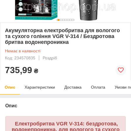
Акумуляторна електробритва для вологого
та сухого гоління VGR V-314 / Бездротова
бритва водонепроникна
Немає в наявності
Код: 234570835
Роздріб
735,99
₴
Опис
Характеристики
Доставка
Оплата
Умови п
Опис
Електробритва VGR V-314: бездротова,
водонепроникна, для вологого та сухого