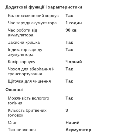
Додаткові функції і характеристики
Вологозахищений корпус
Так
Час заряду акумулятора
1 годин
Час роботи від
90 хв
акумулятора
Захисна кришка
Так
Індикатор заряду
Так
акумулятора
Колір корпусу
Чорний
Чохол для зберігання й
Так
транспортування
Щіточка для чищення
Так
Основні
Можливість вологого
Так
гоління
Кількість бритвених
3
головок
Стан
Новий
Тип живлення
Акумулятор