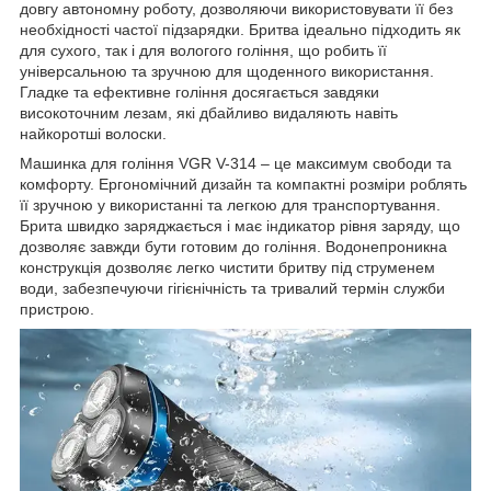
довгу автономну роботу, дозволяючи використовувати її без
необхідності частої підзарядки. Бритва ідеально підходить як
для сухого, так і для вологого гоління, що робить її
універсальною та зручною для щоденного використання.
Гладке та ефективне гоління досягається завдяки
високоточним лезам, які дбайливо видаляють навіть
найкоротші волоски.
Машинка для гоління VGR V-314 – це максимум свободи та
комфорту. Ергономічний дизайн та компактні розміри роблять
її зручною у використанні та легкою для транспортування.
Брита швидко заряджається і має індикатор рівня заряду, що
дозволяє завжди бути готовим до гоління. Водонепроникна
конструкція дозволяє легко чистити бритву під струменем
води, забезпечуючи гігієнічність та тривалий термін служби
пристрою.