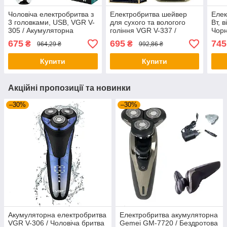
Чоловіча електробритва з
Електробритва шейвер
Елек
3 головками, USB, VGR V-
для сухого та вологого
Вт, 
305 / Акумуляторна
гоління VGR V-337 /
Чорн
бритва для сухого і
Акумуляторна бритва /
голі
675
695
745
₴
₴
964,29 ₴
992,86 ₴
вологого гоління
Бритва електрична
брит
Купити
Купити
Акційні пропозиції та новинки
–30%
–30%
Акумуляторна електробритва
Електробритва акумуляторна
VGR V-306 / Чоловіча бритва
Gemei GM-7720 / Бездротова