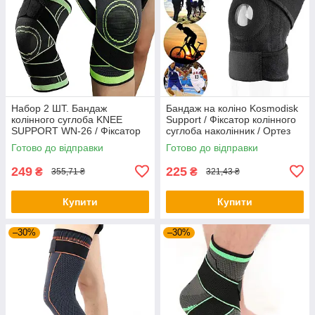
Набор 2 ШТ. Бандаж
Бандаж на коліно Kosmodisk
колінного суглоба KNEE
Support / Фіксатор колінного
SUPPORT WN-26 / Фіксатор
суглоба наколінник / Ортез
коліна / Наколінник
на коліно
Готово до відправки
Готово до відправки
еластичний для суглобів
249
225
₴
₴
355,71 ₴
321,43 ₴
Купити
Купити
–30%
–30%