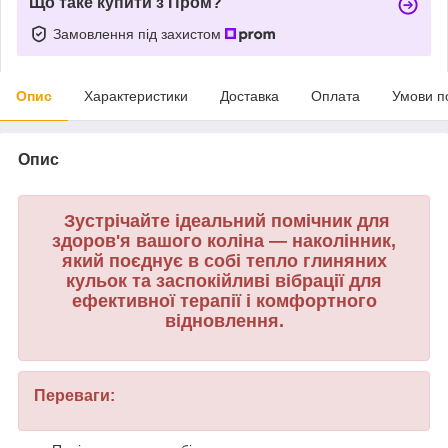
Що таке купити з Пром?
Замовлення під захистом
Опис
Характеристики
Доставка
Оплата
Умови п
Опис
Зустрічайте ідеальний помічник для
здоров'я вашого коліна — наколінник,
який поєднує в собі тепло глиняних
кульок та заспокійливі вібрації для
ефективної терапії і комфортного
відновлення.
Переваги: