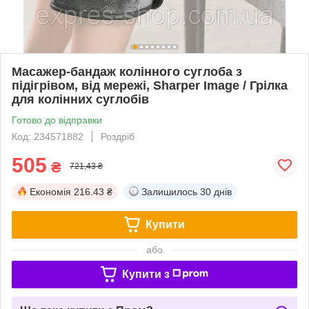
Масажер-бандаж колінного суглоба з
підігрівом, від мережі, Sharper Image / Грілка
для колінних суглобів
Готово до відправки
Код: 234571882
Роздріб
505
₴
721,43 ₴
Економія
216.43 ₴
Залишилось
30 днів
Купити
або
Купити з