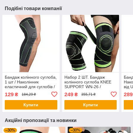
Подібні товари компанії
Бандаж колінного суглоба,
Набор 2 ШТ. Бандаж
Банд
1 шт / Наколінник
колінного суглоба KNEE
Нако
еластичний для суглобів /
SUPPORT WN-26 /
від 
Бандаж компресійний на
Фіксатор коліна /
Нако
129
249
289
₴
₴
184,29 ₴
355,71 ₴
коліно
Наколінник еластичний
для суглобів
Купити
Купити
Акційні пропозиції та новинки
–30%
–30%