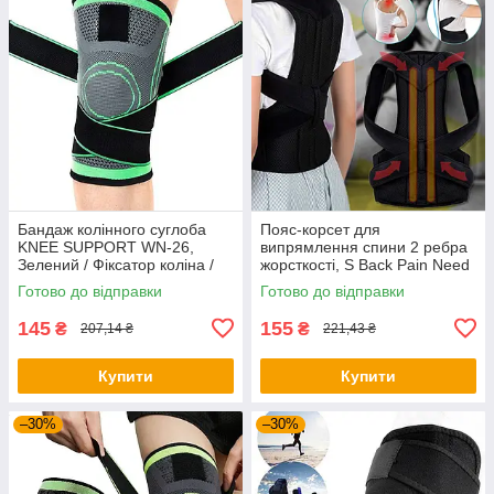
Бандаж колінного суглоба
Пояс-корсет для
KNEE SUPPORT WN-26,
випрямлення спини 2 ребра
Зелений / Фіксатор коліна /
жорсткості, S Back Pain Need
Наколінник еластичний для
Help / Корсет для постави /
Готово до відправки
Готово до відправки
суглобів
Корсет для спини
145
155
₴
₴
207,14 ₴
221,43 ₴
Купити
Купити
–30%
–30%