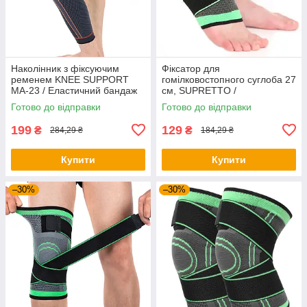
Наколінник з фіксуючим
Фіксатор для
ременем KNEE SUPPORT
гомілковостопного суглоба 27
MA-23 / Еластичний бандаж
см, SUPRETTO /
колінного суглоба / Фіксатор
Компресійний бандаж на
Готово до відправки
Готово до відправки
для коліна
гомілкостоп / Ортез
199
129
₴
₴
284,29 ₴
184,29 ₴
Купити
Купити
–30%
–30%