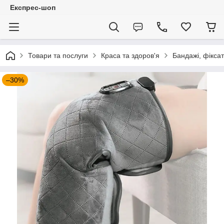
Експрес-шоп
Товари та послуги
Краса та здоров'я
Бандажі, фікса
–30%