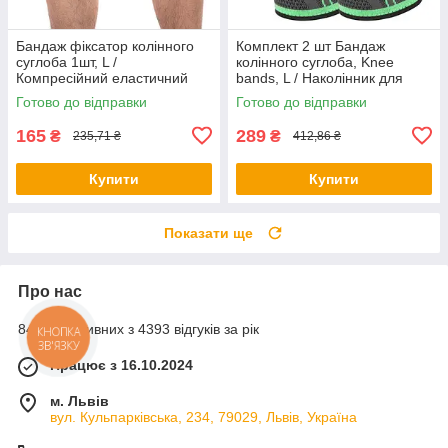
Бандаж фіксатор колінного
Комплект 2 шт Бандаж
суглоба 1шт, L /
колінного суглоба, Knee
Компресійний еластичний
bands, L / Наколінник для
фіксатор коліна / Наколінник
спорту / Компресійний
Готово до відправки
Готово до відправки
фіксатор коліна
165
289
₴
₴
235,71 ₴
412,86 ₴
Купити
Купити
Показати ще
Про нас
84% позитивних з 4393 відгуків за рік
КНОПКА
ЗВ'ЯЗКУ
Працює з 16.10.2024
м. Львів
вул. Кульпарківська, 234, 79029, Львів, Україна