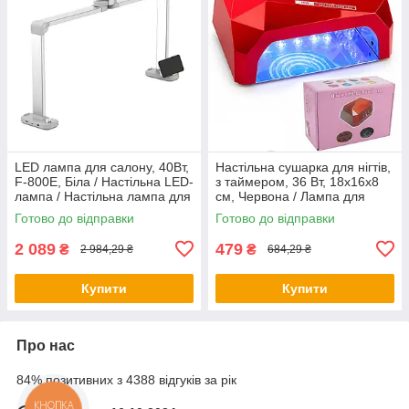
LED лампа для салону, 40Вт,
Настільна сушарка для нігтів,
F-800E, Біла / Настільна LED-
з таймером, 36 Вт, 18х16х8
лампа / Настільна лампа для
см, Червона / Лампа для
манікюру / Лампа з
нігтів / Лампа для манікюру
Готово до відправки
Готово до відправки
деражечем для телефону
2 089
479
₴
₴
2 984,29 ₴
684,29 ₴
Купити
Купити
Про нас
84% позитивних з 4388 відгуків за рік
КНОПКА