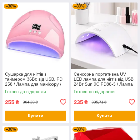
–30%
–30%
Сушарка для нігтів з
Сенсорна портативна UV
таймером 36Вт, від USB, FD
LED лампа для нігтів від USB
258 / Лампа для манікюру /
24Вт Sun 9C FD88-3 / Лампа
Лампа для нігтів
для гель-лаку / Сушка для
Готово до відправки
Готово до відправки
манікюру
255
235
₴
₴
364,29 ₴
335,71 ₴
Купити
Купити
–30%
–30%