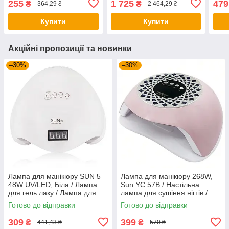
255
1 725
479
₴
₴
364,29 ₴
2 464,29 ₴
нігтів
LED-лампа з тримачем
для 
для телефону
Купити
Купити
Акційні пропозиції та новинки
–30%
–30%
Лампа для манікюру SUN 5
Лампа для манікюру 268W,
48W UV/LED, Біла / Лампа
Sun YC 57B / Настільна
для гель лаку / Лампа для
лампа для сушіння нігтів /
полімеризації
Лампа для гель лаку
Готово до відправки
Готово до відправки
309
399
₴
₴
441,43 ₴
570 ₴