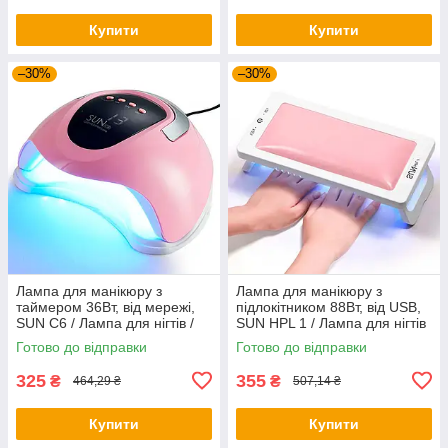
Купити
Купити
–30%
–30%
Лампа для манікюру з
Лампа для манікюру з
таймером 36Вт, від мережі,
підлокітником 88Вт, від USB,
SUN C6 / Лампа для нігтів /
SUN HPL 1 / Лампа для нігтів
Сушарка для нігтів
/ Лампа для гель лаку
Готово до відправки
Готово до відправки
325
355
₴
₴
464,29 ₴
507,14 ₴
Купити
Купити