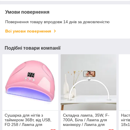
Умови повернення
Повернення товару впродовж 14 днів за домовленістю
Всі умови повернення
Подібні товари компанії
Сушарка для нігтів з
Складна лампа, 35W, F-
Наст
таймером 36Вт, від USB,
700A, Біла / Лампа для
нігт
FD 258 / Лампа для
манікюру / Лампа для
18х1
манікюру / Лампа для
салону краси / Настільна
Ламп