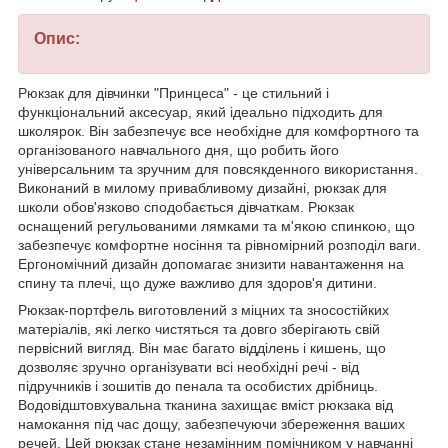
Опис:
Рюкзак для дівчинки "Принцеса" - це стильний і
функціональний аксесуар, який ідеально підходить для
школярок. Він забезпечує все необхідне для комфортного та
організованого навчального дня, що робить його
універсальним та зручним для повсякденного використання.
Виконаний в милому привабливому дизайні, рюкзак для
школи обов'язково сподобається дівчаткам. Рюкзак
оснащений регульованими лямками та м'якою спинкою, що
забезпечує комфортне носіння та рівномірний розподіл ваги.
Ергономічний дизайн допомагає знизити навантаження на
спину та плечі, що дуже важливо для здоров'я дитини.
Рюкзак-портфель виготовлений з міцних та зносостійких
матеріалів, які легко чистяться та довго зберігають свій
первісний вигляд. Він має багато відділень і кишень, що
дозволяє зручно організувати всі необхідні речі - від
підручників і зошитів до пенала та особистих дрібниць.
Водовідштовхувальна тканина захищає вміст рюкзака від
намокання під час дощу, забезпечуючи збереження ваших
речей. Цей рюкзак стане незамінним помічником у навчанні