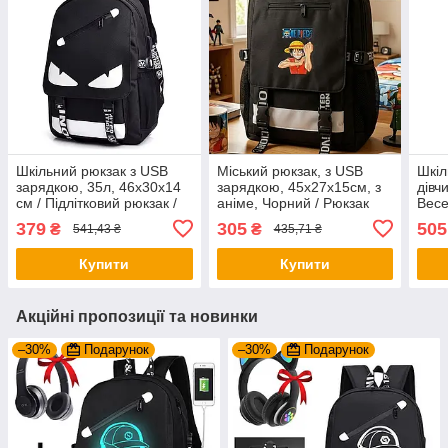
Шкільний рюкзак з USB
Міський рюкзак, з USB
Шкіл
зарядкою, 35л, 46х30х14
зарядкою, 45х27х15см, з
дівч
см / Підлітковий рюкзак /
аніме, Чорний / Рюкзак
Весе
Портфель для школяра
підлітковий / Портфель
для 
379
305
505
₴
₴
541,43 ₴
435,71 ₴
для школяра / Шкільний
школ
рюкзак
Купити
Купити
Акційні пропозиції та новинки
–30%
Подарунок
–30%
Подарунок