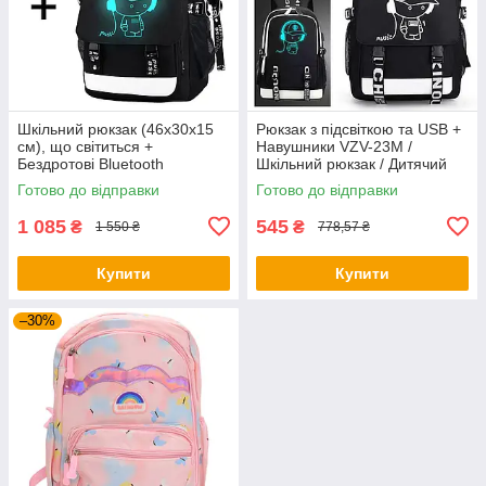
Шкільний рюкзак (46х30х15
Рюкзак з підсвіткою та USB +
см), що світиться +
Навушники VZV-23M /
Бездротові Bluetooth
Шкільний рюкзак / Дитячий
навушники P47 з MP3
портфель / Рюкзак дитячий
Готово до відправки
Готово до відправки
плеєром
1 085
545
₴
₴
1 550 ₴
778,57 ₴
Купити
Купити
–30%