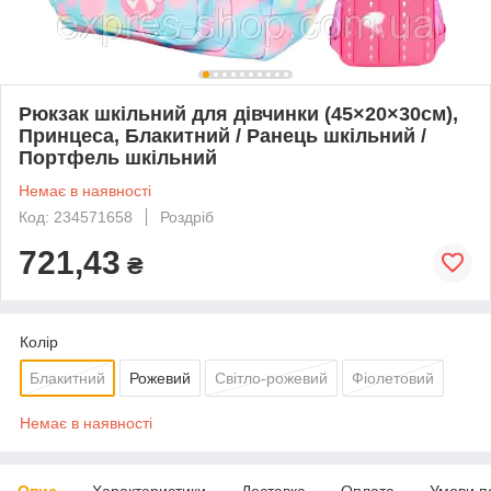
Рюкзак шкільний для дівчинки (45×20×30см),
Принцеса, Блакитний / Ранець шкільний /
Портфель шкільний
Немає в наявності
Код: 234571658
Роздріб
721,43
₴
Колір
Блакитний
Рожевий
Світло-рожевий
Фіолетовий
Немає в наявності
Опис
Характеристики
Доставка
Оплата
Умови п