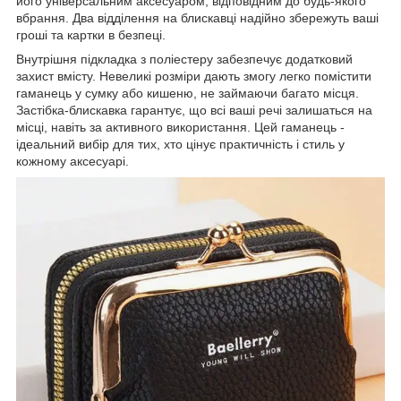
його універсальним аксесуаром, відповідним до будь-якого
вбрання. Два відділення на блискавці надійно збережуть ваші
гроші та картки в безпеці.
Внутрішня підкладка з поліестеру забезпечує додатковий
захист вмісту. Невеликі розміри дають змогу легко помістити
гаманець у сумку або кишеню, не займаючи багато місця.
Застібка-блискавка гарантує, що всі ваші речі залишаться на
місці, навіть за активного використання. Цей гаманець -
ідеальний вибір для тих, хто цінує практичність і стиль у
кожному аксесуарі.