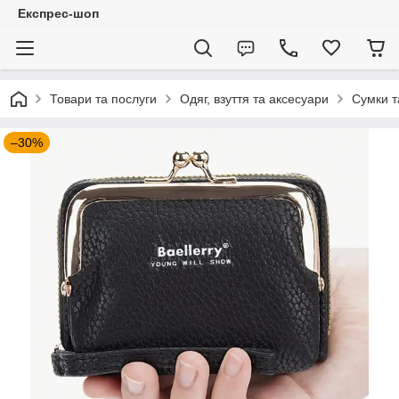
Експрес-шоп
Товари та послуги
Одяг, взуття та аксесуари
Сумки т
–30%