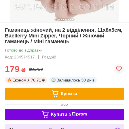
Гаманець жіночий, на 2 відділення, 11x8x5см,
Baellerry Mini Zipper, Чорний / Жіночий
гаманець / Міні гаманець
Готово до відправки
Код: 234574517
Роздріб
179
₴
255,71 ₴
Економія
76.71 ₴
Залишилось
30 днів
Купити
або
Купити з