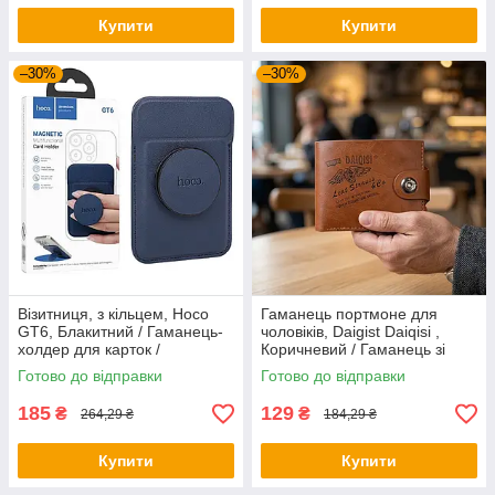
Купити
Купити
–30%
–30%
Візитниця, з кільцем, Hoco
Гаманець портмоне для
GT6, Блакитний / Гаманець-
чоловіків, Daigist Daiqisi ,
холдер для карток /
Коричневий / Гаманець зі
Магнітний шкіряний тримач
шкіри / Шкіряний чоловічий
Готово до відправки
Готово до відправки
для карток
гаманець
185
129
₴
₴
264,29 ₴
184,29 ₴
Купити
Купити