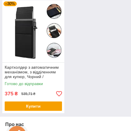
–30%
Картхолдер з автоматичним
механізмом, з відділенням
для купюр, Чорний /
Візитниця з RFID-захистом /
Готово до відправки
Компактний гаманець-
картхолдер
375
₴
535,71 ₴
Купити
Про нас