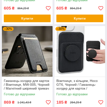
Готово до відправки
Готово до відправки
підставкою
605
605
₴
₴
864,29 ₴
864,29 ₴
Купити
Купити
–30%
–30%
Гаманець-холдер для карток
Візитниця, з кільцем, Hoco
/ Візитниця, MW-005, Чорний
GT6, Чорний / Гаманець-
/ Магнітний шкіряний тримач
холдер для карток /
для карток з підставкою
Магнітний шкіряний тримач
Готово до відправки
Готово до відправки
для карток
869
185
₴
₴
1 241,43 ₴
264,29 ₴