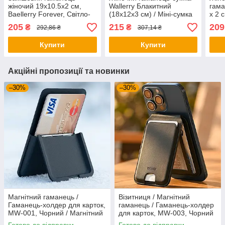
жіночий 19х10.5х2 см,
Wallerry Блакитний
гама
Baellerry Forever, Світло-
(18х12х3 см) / Міні-сумка
х 2 с
сірий / Гаманець клатч з
зі знімним
Пудр
205
215
209
₴
₴
292,86 ₴
307,14 ₴
еко замші жіночий /
ремешкомКрасный
Жіноче портмоне
Купити
Купити
Акційні пропозиції та новинки
–30%
–30%
Магнітний гаманець /
Візитниця / Магнітний
Гаманець-холдер для карток,
гаманець / Гаманець-холдер
MW-001, Чорний / Магнітний
для карток, MW-003, Чорний
кардхолдер з підставкою
/ Магнітний кардхолдер з