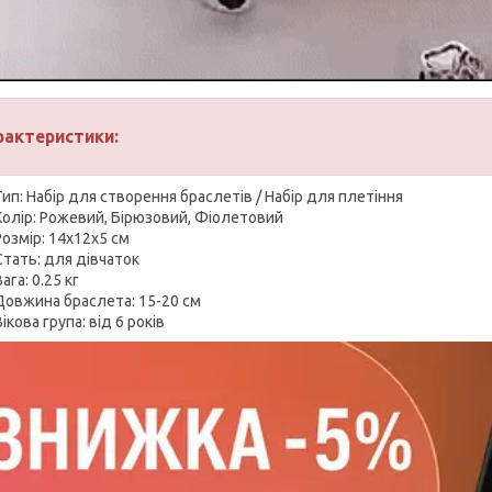
рактеристики:
Тип: Набір для створення браслетів / Набір для плетіння
Колір: Рожевий, Бірюзовий, Фіолетовий
Розмір: 14х12х5 см
Стать: для дівчаток
ага: 0.25 кг
Довжина браслета: 15-20 см
Вікова група: від 6 років