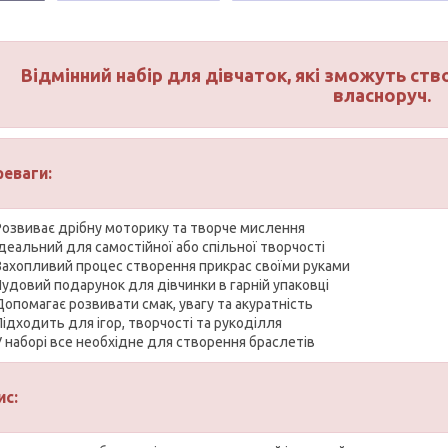
Відмінний набір для дівчаток, які зможуть ств
власноруч.
реваги:
Розвиває дрібну моторику та творче мислення
Ідеальний для самостійної або спільної творчості
Захопливий процес створення прикрас своїми руками
Чудовий подарунок для дівчинки в гарній упаковці
Допомагає розвивати смак, увагу та акуратність
Підходить для ігор, творчості та рукоділля
У наборі все необхідне для створення браслетів
ис: