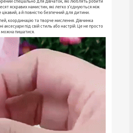
орений спеціально для дівчаток, які люблять робити
есят яскравих намистин, які легко з’єднуються між
 цікавий, а й повністю безпечний для дитини.
лей, координацію та творче мислення. Дівчинка
і аксесуари під свій стиль або настрій. Це не просто
им можна пишатися.