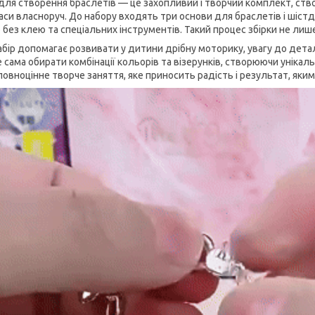
 для створення браслетів — це захопливий і творчий комплект, ств
аси власноруч. До набору входять три основи для браслетів і шістд
 без клею та спеціальних інструментів. Такий процес збірки не лише
абір допомагає розвивати у дитини дрібну моторику, увагу до дета
сама обирати комбінації кольорів та візерунків, створюючи унікальн
 повноцінне творче заняття, яке приносить радість і результат, як