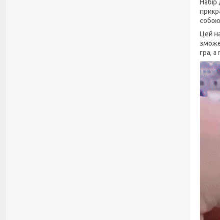
Набір
прикр
собою
Цей н
зможе 
гра, а