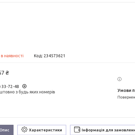
 в наявності
Код:
234573621
57 ₴
) 33-72-48
штовно з будь яких номерів
поверне
Опис
Характеристики
Інформація для замовлен