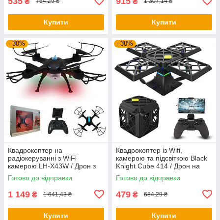
535
915
₴
₴
764,29 ₴
1 307,14 ₴
Купити
Купити
–30%
–30%
Квадрокоптер на
Квадрокоптер із Wifi,
радіокеруванні з WiFi
камерою та підсвіткою Black
камерою LH-X43W / Дрон з
Knight Cube 414 / Дрон на
камерою та підсвіткою
радіокеруванні
Готово до відправки
Готово до відправки
1 149
479
₴
₴
1 641,43 ₴
684,29 ₴
Купити
Купити