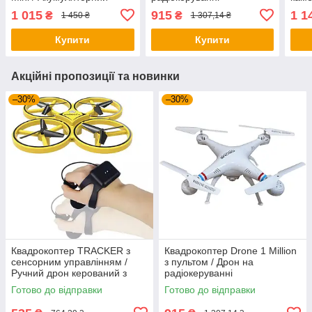
квадрокоптер /
з ка
1 015
915
1 1
₴
₴
1 450 ₴
1 307,14 ₴
Ударостійкий складаний
дрон
Купити
Купити
Акційні пропозиції та новинки
–30%
–30%
Квадрокоптер TRACKER з
Квадрокоптер Drone 1 Million
сенсорним управлінням /
з пультом / Дрон на
Ручний дрон керований з
радіокеруванні
руки / Міні-дрон іграшка
Готово до відправки
Готово до відправки