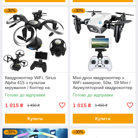
–30%
–30%
Квадрокоптер WiFi, Sirius
Міні-дрон квадрокоптер з
Alpha 415 з пультом
WiFi камерою, 50м, S9 Mini /
керування / Коптер на
Акумуляторний квадрокоптер
радіокеруванні / Дрон з
/ Ударостійкий складаний
Готово до відправки
Готово до відправки
камерою
дрон
1 015
1 015
₴
₴
1 450 ₴
1 450 ₴
Купити
Купити
–30%
–30%