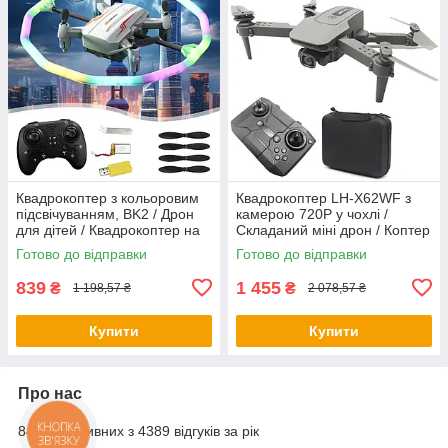
Квадрокоптер з кольоровим
Квадрокоптер LH-X62WF з
підсвічуванням, BK2 / Дрон
камерою 720P у чохлі /
для дітей / Квадрокоптер на
Складаний міні дрон / Коптер
пульті керування / Коптер для
з пультом
Готово до відправки
Готово до відправки
дітей
839
1 455
₴
₴
1 198,57 ₴
2 078,57 ₴
Купити
Купити
Про нас
84% позитивних з 4389 відгуків за рік
КНОПКА
ЗВ'ЯЗКУ