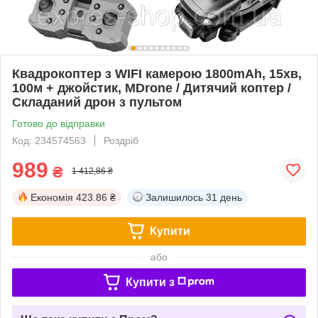
Квадрокоптер з WIFI камерою 1800mAh, 15хв,
100м + джойстик, MDrone / Дитячий коптер /
Складаний дрон з пультом
Готово до відправки
Код: 234574563
Роздріб
989
₴
1 412,86 ₴
Економія
423.86 ₴
Залишилось
31 день
Купити
або
Купити з