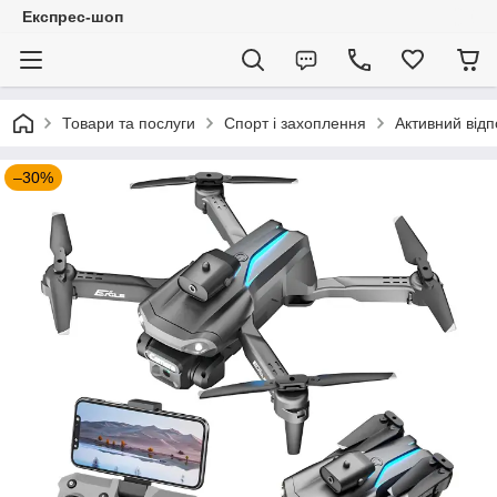
Експрес-шоп
Товари та послуги
Спорт і захоплення
Активний відп
–30%