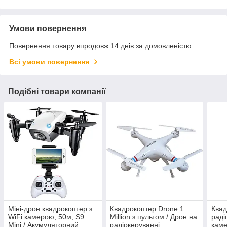
Умови повернення
Повернення товару впродовж 14 днів за домовленістю
Всі умови повернення
Подібні товари компанії
Міні-дрон квадрокоптер з
Квадрокоптер Drone 1
Квад
WiFi камерою, 50м, S9
Million з пультом / Дрон на
раді
Mini / Акумуляторний
радіокеруванні
каме