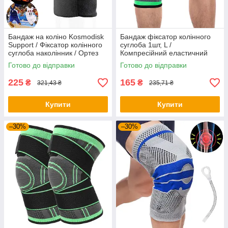
Бандаж на коліно Kosmodisk
Бандаж фіксатор колінного
Support / Фіксатор колінного
суглоба 1шт, L /
суглоба наколінник / Ортез
Компресійний еластичний
на коліно
фіксатор коліна / Наколінник
Готово до відправки
Готово до відправки
225
165
₴
₴
321,43 ₴
235,71 ₴
Купити
Купити
–30%
–30%