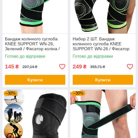
Бандаж колінного суглоба
Набор 2 ШТ. Бандаж
KNEE SUPPORT WN-26,
колінного суглоба KNEE
Зелений / Фіксатор коліна /
SUPPORT WN-26 / Фіксатор
Наколінник еластичний для
коліна / Наколінник
Готово до відправки
Готово до відправки
суглобів
еластичний для суглобів
145
249
₴
₴
207,14 ₴
355,71 ₴
Купити
Купити
–30%
–30%