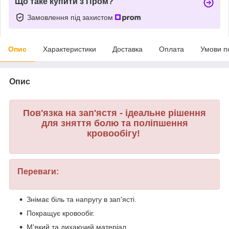
Що таке купити з Пром?
Замовлення під захистом
Опис
Характеристики
Доставка
Оплата
Умови п
Опис
Пов'язка на зап'ястя - ідеальне рішення
для зняття болю та поліпшення
кровообігу!
Переваги:
Знімає біль та напругу в зап'ясті.
Покращує кровообіг.
М'який та дихаючий матеріал.