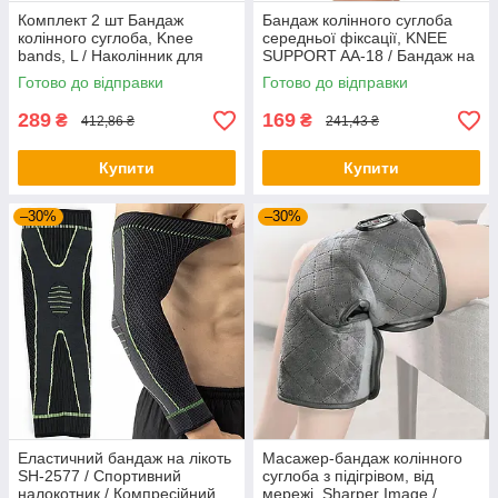
Комплект 2 шт Бандаж
Бандаж колінного суглоба
колінного суглоба, Knee
середньої фіксації, KNEE
bands, L / Наколінник для
SUPPORT AA-18 / Бандаж на
спорту / Компресійний
коліно / Фіксатор коліна /
Готово до відправки
Готово до відправки
фіксатор коліна
Наколінник
289
169
₴
₴
412,86 ₴
241,43 ₴
Купити
Купити
–30%
–30%
Еластичний бандаж на лікоть
Масажер-бандаж колінного
SH-2577 / Спортивний
суглоба з підігрівом, від
налокотник / Компресійний
мережі, Sharper Image /