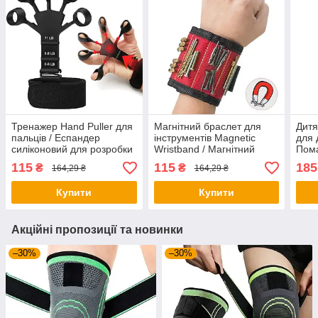
Тренажер Hand Puller для
Магнітний браслет для
Дитя
пальців / Еспандер
інструментів Magnetic
для 
силіконовий для розробки
Wristband / Магнітний
Пома
пальців руки
браслет для кріплення
для 
115
115
185
₴
₴
164,29 ₴
164,29 ₴
свердел
Купити
Купити
Акційні пропозиції та новинки
–30%
–30%